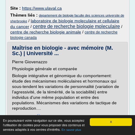
Site :
https://www.ulaval.ca
Thèmes liés :
departement de biologie faculte des sciences universite de
/
laboratoire de biologie moleculaire et cellulaire
sherbrooke
centre de recherche biologie moleculaire
du cancer
/
/
centre de recherche biologie animale
/
centre de recherche
biologie canada
Maîtrise en biologie - avec mémoire (M.
Sc.) | Université ...
Pierre Giovenazzo
Physiologie générale et comparée
Biologie intégrative et génomique du comportement:
étude des mécanismes moléculaires et hormonaux qui
sous-tendent les variations de personnalité (variation de
l'agressivité, de la témérité, de la sociabilité) entre
individus d'une même population et entre des
populations. Mécanismes des variations de tactique de
reproduction....
Lire la suite
En poursuivant votre navigation sur ce site, vous acceptez
X
l'utilisation de cookies pour vous proposer des contenus et
services adaptés à vos centres d'intérêts.
Site :
https://www.ulaval.ca
En savoir plus