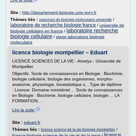
Lire la suite
Site :
http://departement-biologie.univ-evry.fr
Thèmes liés :
/
exercices de biologie moleculaire universite
laboratoire de recherche biologie france
/
universite de
laboratoire recherche
biologie cellulaire en france
/
biologie cellulaire
/
stage laboratoire biologie
moleculaire
licence biologie montpellier – Eduart
LICENCE SCIENCES DE LA VIE - Ametys - Université de
Montpellier
Objectifs. Socle de connaissances en Biologie : Biochimie,
biologie cellulaire, biologie des organismes, morpho-
anatomie, physiologie, biostatistique s,...Type de diplôme
: Licence. Domaine ministériel ... Socle de connaissances
en Biologie : Biochimie, biologie cellulaire, biologie ... LA
FORMATION....
Lire la suite
Site :
eduart.fr
Thèmes liés :
/
licence science de la vie biologie montpellier
licence
licence biologie science de la vie et de la terre
/