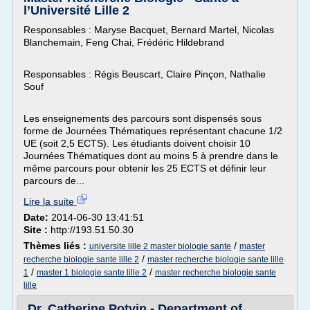
l’Université Lille 2
Responsables : Maryse Bacquet, Bernard Martel, Nicolas
Blanchemain, Feng Chai, Frédéric Hildebrand
Responsables : Régis Beuscart, Claire Pinçon, Nathalie
Souf
Les enseignements des parcours sont dispensés sous
forme de Journées Thématiques représentant chacune 1/2
UE (soit 2,5 ECTS). Les étudiants doivent choisir 10
Journées Thématiques dont au moins 5 à prendre dans le
même parcours pour obtenir les 25 ECTS et définir leur
parcours de...
Lire la suite
Date:
2014-06-30 13:41:51
Site :
http://193.51.50.30
Thèmes liés :
/
universite lille 2 master biologie sante
master
/
recherche biologie sante lille 2
master recherche biologie sante lille
/
/
1
master 1 biologie sante lille 2
master recherche biologie sante
lille
Dr. Catherine Potvin - Department of