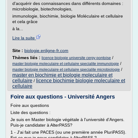
d'acquérir des connaissances dans différents domaines :
microbiologie, biotechnologies,
immunologie, biochimie, biologie Moléculaire et cellulaire
et cela grâce
à la...
Lire la suite
Site :
biologie.enligne-fr.com
Thèmes liés :
/
licence biologie universite cergy pontoise
/
master biologie moleculaire et cellulaire specialite immunologie
/
master biologie moleculaire et cellulaire specialite microbiologie
master en biochimie et biologie moleculaire et
cellulaire
licence biochimie biologie moleculaire et
/
cellulaire
Foire aux questions - Université Angers
Foire aux questions
Liste des questions :
Je suis en Master biologie végétale à l'université d'Angers.
Puis-je candidater à AlterPASS?
1 - J'ai fait une PACES (ou une première année PluriPASS).
Est-ce que je peux candidater à AlterPASS ?