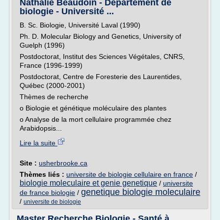
Nathalie Beaudoin - Département de
biologie - Université ...
B. Sc. Biologie, Université Laval (1990)
Ph. D. Molecular Biology and Genetics, University of
Guelph (1996)
Postdoctorat, Institut des Sciences Végétales, CNRS,
France (1996-1999)
Postdoctorat, Centre de Foresterie des Laurentides,
Québec (2000-2001)
Thèmes de recherche
o Biologie et génétique moléculaire des plantes
o Analyse de la mort cellulaire programmée chez
Arabidopsis...
Lire la suite
Site :
usherbrooke.ca
Thèmes liés :
universite de biologie cellulaire en france
/
biologie moleculaire et genie genetique
/
universite
genetique biologie moleculaire
de france biologie
/
/
universite de biologie
Master Recherche Biologie - Santé à