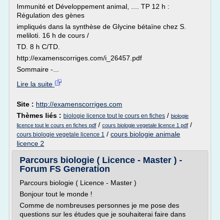
Immunité et Développement animal, .... TP 12 h :
Régulation des gènes
impliqués dans la synthèse de Glycine bétaïne chez S.
meliloti. 16 h de cours /
TD. 8 h C/TD.
http://examenscorriges.com/i_26457.pdf
Sommaire -...
Lire la suite
Site :
http://examenscorriges.com
Thèmes liés :
/
biologie licence tout le cours en fiches
biologie
/
/
licence tout le cours en fiches pdf
cours biologie vegetale licence 1 pdf
/
cours biologie animale
cours biologie vegetale licence 1
licence 2
Parcours biologie ( Licence - Master ) -
Forum FS Generation
Parcours biologie ( Licence - Master )
Bonjour tout le monde !
Comme de nombreuses personnes je me pose des
questions sur les études que je souhaiterai faire dans