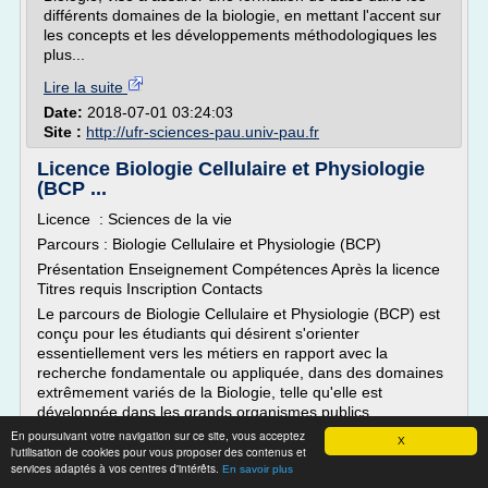
différents domaines de la biologie, en mettant l'accent sur
les concepts et les développements méthodologiques les
plus...
Lire la suite
Date:
2018-07-01 03:24:03
Site :
http://ufr-sciences-pau.univ-pau.fr
Licence Biologie Cellulaire et Physiologie
(BCP ...
Licence : Sciences de la vie
Parcours : Biologie Cellulaire et Physiologie (BCP)
Présentation Enseignement Compétences Après la licence
Titres requis Inscription Contacts
Le parcours de Biologie Cellulaire et Physiologie (BCP) est
conçu pour les étudiants qui désirent s'orienter
essentiellement vers les métiers en rapport avec la
recherche fondamentale ou appliquée, dans des domaines
extrêmement variés de la Biologie, telle qu'elle est
développée dans les grands organismes publics...
En poursuivant votre navigation sur ce site, vous acceptez
X
Lire la suite
l'utilisation de cookies pour vous proposer des contenus et
services adaptés à vos centres d'intérêts.
En savoir plus