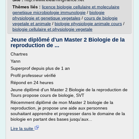
Thèmes liés :
licence biologie cellulaire et moleculaire
genetique microbiologie immunologie
/
biologie
physiologie et genetique vegetales
/
cours de biologie
vegetale et animale
/
biologie physiologie animale cours
/
biologie cellulaire et physiologie vegetale
Jeune diplômé d'un Master 2 Biologie de la
reproduction de ...
Chartres
Yann
Superprof depuis plus de 1 an
Profil professeur vérifié
Répond en 24 heures
Jeune diplômé d'un Master 2 Biologie de la reproduction de
Tours propose cours de biologie, SVT
Récemment diplômé de mon Master 2 biologie de la
reproduction, je propose une aide aux personnes
souhaitant apprendre et progresser dans le domaine de la
biologie en partant des bases jusqu'aux...
Lire la suite