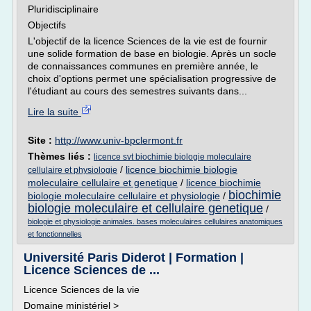
Pluridisciplinaire
Objectifs
L'objectif de la licence Sciences de la vie est de fournir
une solide formation de base en biologie. Après un socle
de connaissances communes en première année, le
choix d'options permet une spécialisation progressive de
l'étudiant au cours des semestres suivants dans...
Lire la suite
Site :
http://www.univ-bpclermont.fr
Thèmes liés :
licence svt biochimie biologie moleculaire
/
licence biochimie biologie
cellulaire et physiologie
moleculaire cellulaire et genetique
/
licence biochimie
biochimie
biologie moleculaire cellulaire et physiologie
/
biologie moleculaire et cellulaire genetique
/
biologie et physiologie animales. bases moleculaires cellulaires anatomiques
et fonctionnelles
Université Paris Diderot | Formation |
Licence Sciences de ...
Licence Sciences de la vie
Domaine ministériel >