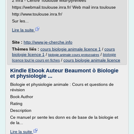
2 Inra - Centre Toulouse Midi-pyrénées
https://webmail.toulouse.inra.fr/ Web mail inra toulouse
http://www.toulouse.inra.fr/
Sur les...
Lire la suite
Site :
http://www.je-cherche.info
Thèmes liés :
cours biologie animale licence 1
/
cours
biologie licence 1
/
/
biologie
biologie animale cours protozoaires
/
cours biologie animale licence
licence tout le cours en fiches
Kindle Ebook Auteur Beaumont ò Biologie
et physiologie ...
Biologie et physiologie animale : Cours et questions de
révision
Book Author
Rating
Description
Ce manuel pr sente les donn es de base de la biologie et
de la...
Lire la suite