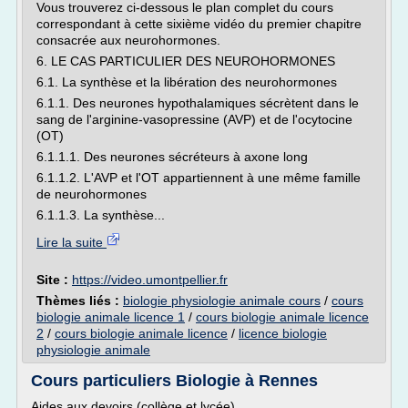
Vous trouverez ci-dessous le plan complet du cours
correspondant à cette sixième vidéo du premier chapitre
consacrée aux neurohormones.
6. LE CAS PARTICULIER DES NEUROHORMONES
6.1. La synthèse et la libération des neurohormones
6.1.1. Des neurones hypothalamiques sécrètent dans le
sang de l'arginine-vasopressine (AVP) et de l'ocytocine
(OT)
6.1.1.1. Des neurones sécréteurs à axone long
6.1.1.2. L'AVP et l'OT appartiennent à une même famille
de neurohormones
6.1.1.3. La synthèse...
Lire la suite
Site :
https://video.umontpellier.fr
Thèmes liés :
biologie physiologie animale cours
/
cours
biologie animale licence 1
/
cours biologie animale licence
2
/
cours biologie animale licence
/
licence biologie
physiologie animale
Cours particuliers Biologie à Rennes
Aides aux devoirs (collège et lycée)