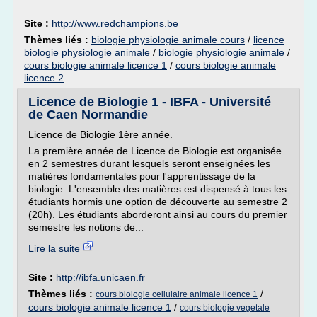
Site :
http://www.redchampions.be
Thèmes liés :
biologie physiologie animale cours
/
licence
biologie physiologie animale
/
biologie physiologie animale
/
cours biologie animale licence 1
/
cours biologie animale
licence 2
Licence de Biologie 1 - IBFA - Université
de Caen Normandie
Licence de Biologie 1ère année.
La première année de Licence de Biologie est organisée
en 2 semestres durant lesquels seront enseignées les
matières fondamentales pour l'apprentissage de la
biologie. L'ensemble des matières est dispensé à tous les
étudiants hormis une option de découverte au semestre 2
(20h). Les étudiants aborderont ainsi au cours du premier
semestre les notions de...
Lire la suite
Site :
http://ibfa.unicaen.fr
Thèmes liés :
/
cours biologie cellulaire animale licence 1
cours biologie animale licence 1
/
cours biologie vegetale