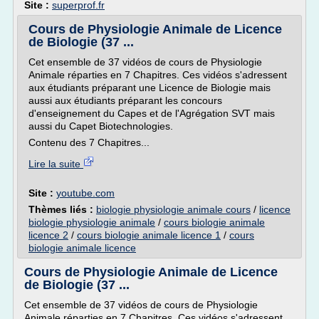
Site :
superprof.fr
Cours de Physiologie Animale de Licence
de Biologie (37 ...
Cet ensemble de 37 vidéos de cours de Physiologie
Animale réparties en 7 Chapitres. Ces vidéos s'adressent
aux étudiants préparant une Licence de Biologie mais
aussi aux étudiants préparant les concours
d'enseignement du Capes et de l'Agrégation SVT mais
aussi du Capet Biotechnologies.
Contenu des 7 Chapitres...
Lire la suite
Site :
youtube.com
Thèmes liés :
biologie physiologie animale cours
/
licence
biologie physiologie animale
/
cours biologie animale
licence 2
/
cours biologie animale licence 1
/
cours
biologie animale licence
Cours de Physiologie Animale de Licence
de Biologie (37 ...
Cet ensemble de 37 vidéos de cours de Physiologie
Animale réparties en 7 Chapitres. Ces vidéos s'adressent