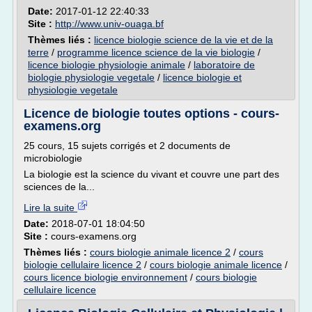
Date:
2017-01-12 22:40:33
Site :
http://www.univ-ouaga.bf
Thèmes liés :
licence biologie science de la vie et de la
terre
/
programme licence science de la vie biologie
/
licence biologie physiologie animale
/
laboratoire de
biologie physiologie vegetale
/
licence biologie et
physiologie vegetale
Licence de biologie toutes options - cours-
examens.org
25 cours, 15 sujets corrigés et 2 documents de
microbiologie
La biologie est la science du vivant et couvre une part des
sciences de la...
Lire la suite
Date:
2018-07-01 18:04:50
Site :
cours-examens.org
Thèmes liés :
cours biologie animale licence 2
/
cours
biologie cellulaire licence 2
/
cours biologie animale licence
/
cours licence biologie environnement
/
cours biologie
cellulaire licence