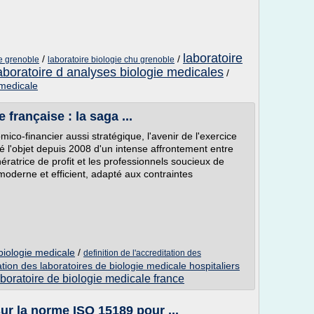
laboratoire
/
/
le grenoble
laboratoire biologie chu grenoble
aboratoire d analyses biologie medicales
/
 medicale
 française : la saga ...
o-financier aussi stratégique, l'avenir de l'exercice
té l'objet depuis 2008 d'un intense affrontement entre
ratrice de profit et les professionnels soucieux de
moderne et efficient, adapté aux contraintes
iologie medicale
/
definition de l'accreditation des
ation des laboratoires de biologie medicale hospitaliers
aboratoire de biologie medicale france
ur la norme ISO 15189 pour ...