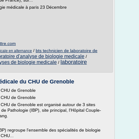
de France), sur...
ologie médicale à paris 23 Décembre
ettre.com
/
bts technicien de laboratoire de
icale en alternance
oratoire d'analyse de biologie medicale
/
laboratoire
lyses de biologie medicale
/
Médicale du CHU de Grenoble
du CHU de Grenoble
du CHU de Grenoble
 CHU de Grenoble est organisé autour de 3 sites
 de Pathologie (IBP), site principal, l'Hôpital Couple-
 Sang.
(IBP) regroupe l'ensemble des spécialités de biologie
 CHU...