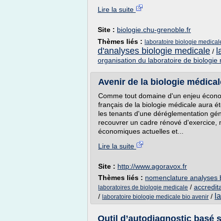
Lire la suite
Site :
biologie.chu-grenoble.fr
Thèmes liés :
laboratoire biologie medica
d'analyses biologie medicale
l
/
organisation du laboratoire de biologie
Avenir de la biologie médicale
Comme tout domaine d'un enjeu économic
français de la biologie médicale aura é
les tenants d'une déréglementation géné
recouvrer un cadre rénové d'exercice, 
économiques actuelles et...
Lire la suite
Site :
http://www.agoravox.fr
Thèmes liés :
nomenclature analyses b
/
accredit
laboratoires de biologie medicale
l
/
/
laboratoire biologie medicale bio avenir
Outil d’autodiagnostic basé s