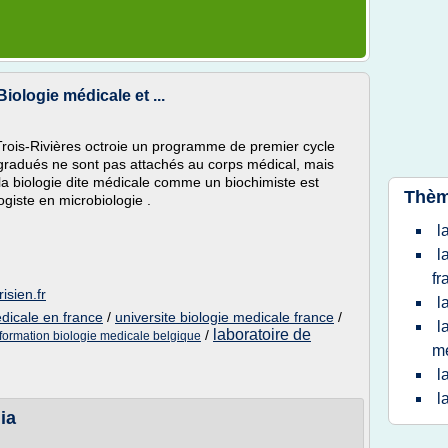
Biologie médicale et ...
Trois-Rivières octroie un programme de premier cycle
s gradués ne sont pas attachés au corps médical, mais
la biologie dite médicale comme un biochimiste est
Thèm
ogiste en microbiologie .
l
l
fr
isien.fr
l
dicale en france
/
universite biologie medicale france
/
l
laboratoire de
/
formation biologie medicale belgique
m
l
l
ia