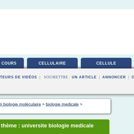
 COURS
CELLULAIRE
CELLULE
TEURS DE VIDÉOS
| SOUMETTRE :
UN ARTICLE
|
ANNONCER
|
n biologie moléculaire
>
biologie medicale
>
 thème : universite biologie medicale