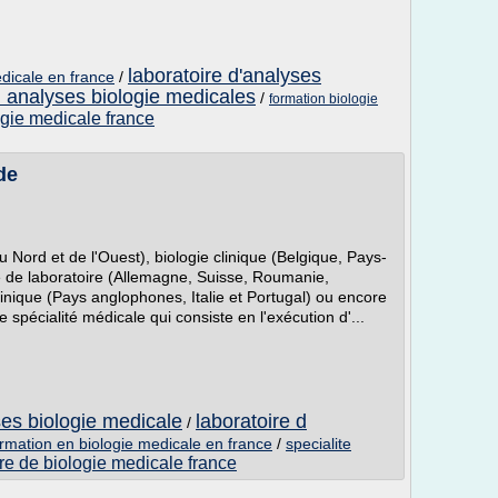
laboratoire d'analyses
dicale en france
/
d analyses biologie medicales
/
formation biologie
ogie medicale france
de
 Nord et de l'Ouest), biologie clinique (Belgique, Pays-
 de laboratoire (Allemagne, Suisse, Roumanie,
linique (Pays anglophones, Italie et Portugal) ou encore
 spécialité médicale qui consiste en l'exécution d'...
ses biologie medicale
laboratoire d
/
rmation en biologie medicale en france
/
specialite
ire de biologie medicale france