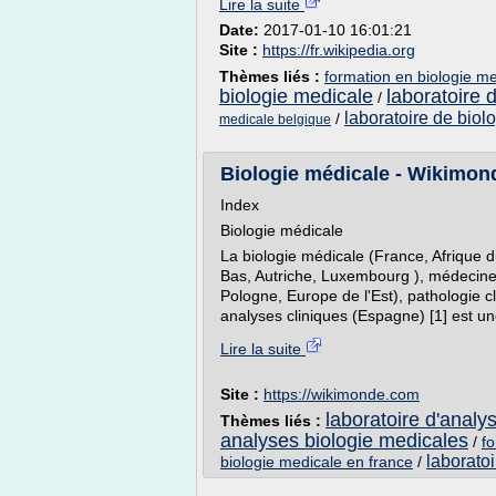
Lire la suite
Date:
2017-01-10 16:01:21
Site :
https://fr.wikipedia.org
Thèmes liés :
formation en biologie me
biologie medicale
laboratoire 
/
laboratoire de biol
/
medicale belgique
Biologie médicale - Wikimon
Index
Biologie médicale
La biologie médicale (France, Afrique du
Bas, Autriche, Luxembourg ), médecine
Pologne, Europe de l'Est), pathologie c
analyses cliniques (Espagne) [1] est une
Lire la suite
Site :
https://wikimonde.com
laboratoire d'analy
Thèmes liés :
analyses biologie medicales
/
fo
laborato
biologie medicale en france
/