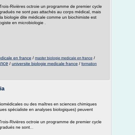
Trois-Rivières octroie un programme de premier cycle
s gradués ne sont pas attachés au corps médical, mais
 la biologie dite médicale comme un biochimiste est
ogiste en microbiologie .
edicale en france
/
/
master biologie medicale en france
ance
/
universite biologie medicale france
/
formation
ia
biomédicales ou des maîtres en sciences chimiques
ques spécialiste en analyses biologiques) peuvent
Trois-Rivières octroie un programme de premier cycle
gradués ne sont...