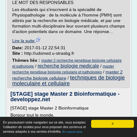
LE MOT DES RESPONSABLES
Les étudiants qui s'inscrivent à la spécialité de
Physiopathologie : de la molécule à l'homme (PMH) sont
attirés par la recherche en biologie médicale, et par une
formation multi-disciplinaire leur ouvrant plusieurs champs
d'action potentiels dans ce domaine. Une réponse...
Lire la suite
Date:
2017-01-12 22:54:31
Site :
http://udsmed.u-strasbg.fr
Thèmes liés :
master 2 recherche genetique biologie cellulaire
recherche biologie medicale
/
/
et pathologie
master
/
master 2
recherche genetique biologie cellulaire et pathologies
techniques de biologie
recherche biologie cellulaire
/
moleculaire et cellulaire
[STAGE] stage Master 2 Bioinformatique -
developpez.net
[STAGE] stage Master 2 Bioinformatique
Bonjour tout le monde,
Je suis en Master 2 professionnel Bioinformatique a la fac
En poursuivant votre navigation sur ce site, vous acceptez
X
l'utilisation de cookies pour vous proposer des contenus et
des sciences et techniques de nantes et je cherche un
services adaptés à vos centres d'intérêts.
En savoir plus
stage pour l'annee 2011/2012 en France (surtout a Nantes