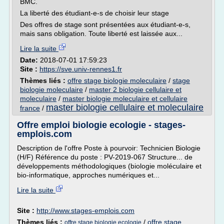
BMC.
La liberté des étudiant-e-s de choisir leur stage
Des offres de stage sont présentées aux étudiant-e-s,
mais sans obligation. Toute liberté est laissée aux...
Lire la suite
Date:
2018-07-01 17:59:23
Site :
https://sve.univ-rennes1.fr
Thèmes liés :
offre stage biologie moleculaire
/
stage
biologie moleculaire
/
master 2 biologie cellulaire et
moleculaire
/
master biologie moleculaire et cellulaire
master biologie cellulaire et moleculaire
france
/
Offre emploi biologie ecologie - stages-
emplois.com
Description de l'offre Poste à pourvoir: Technicien Biologie
(H/F) Référence du poste : PV-2019-067 Structure... de
développements méthodologiques (biologie moléculaire et
bio-informatique, approches numériques et...
Lire la suite
Site :
http://www.stages-emplois.com
Thèmes liés :
/
offre stage
offre stage biologie ecologie