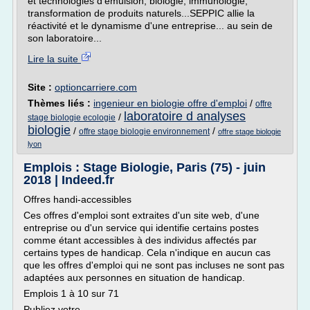
et technologies d'émulsion, biologie, immunologie,
transformation de produits naturels...SEPPIC allie la
réactivité et le dynamisme d'une entreprise... au sein de
son laboratoire...
Lire la suite
Site :
optioncarriere.com
Thèmes liés :
ingenieur en biologie offre d'emploi
/
offre
laboratoire d analyses
/
stage biologie ecologie
biologie
/
/
offre stage biologie environnement
offre stage biologie
lyon
Emplois : Stage Biologie, Paris (75) - juin
2018 | Indeed.fr
Offres handi-accessibles
Ces offres d'emploi sont extraites d'un site web, d'une
entreprise ou d'un service qui identifie certains postes
comme étant accessibles à des individus affectés par
certains types de handicap. Cela n'indique en aucun cas
que les offres d'emploi qui ne sont pas incluses ne sont pas
adaptées aux personnes en situation de handicap.
Emplois 1 à 10 sur 71
Publiez votre...