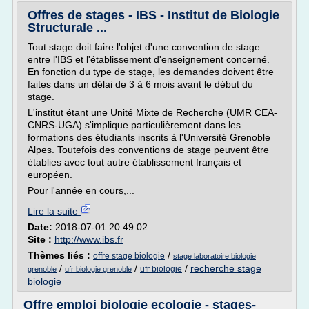
Offres de stages - IBS - Institut de Biologie
Structurale ...
Tout stage doit faire l'objet d'une convention de stage
entre l'IBS et l'établissement d'enseignement concerné.
En fonction du type de stage, les demandes doivent être
faites dans un délai de 3 à 6 mois avant le début du
stage.
L'institut étant une Unité Mixte de Recherche (UMR CEA-
CNRS-UGA) s'implique particulièrement dans les
formations des étudiants inscrits à l'Université Grenoble
Alpes. Toutefois des conventions de stage peuvent être
établies avec tout autre établissement français et
européen.
Pour l'année en cours,...
Lire la suite
Date:
2018-07-01 20:49:02
Site :
http://www.ibs.fr
Thèmes liés :
/
offre stage biologie
stage laboratoire biologie
/
/
/
recherche stage
ufr biologie
grenoble
ufr biologie grenoble
biologie
Offre emploi biologie ecologie - stages-