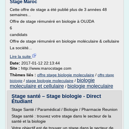
Stage Maroc
Cette offre de stage a été publié plus de 3 années 48
semaines...
Offre de stage rémunéré en biologie à OUJDA
6
candidats
Offre de stage rémunéré en biologie moléculaire & cellulaire
La société...
Lire la suite
Date:
2017-01-12 22:13:44
Site :
http://www.marocstage.com
Thèmes liés :
offre stage biologie moleculaire
/
offre stage
biologie
/
stage biologie moleculaire
/
biologie
moleculaire et cellulaire
biologie moleculaire
/
Stage santé – Stage biologie - Direct
Étudiant
Stage Santé / Paramédical / Biologie / Pharmacie Reunion
Stage santé : trouvez votre stage dans le secteur de la
santé et la biologie
Votre objectif est de trouver un stage dans le secteur de