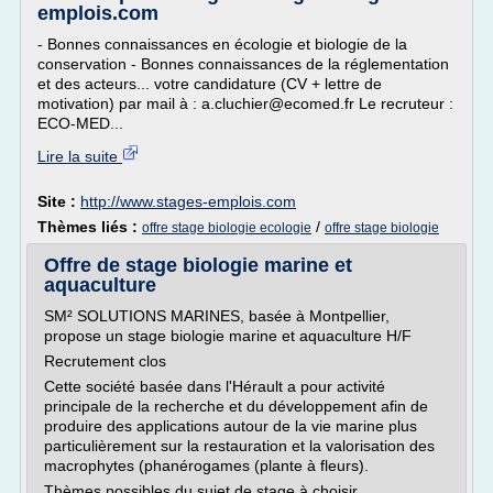
emplois.com
- Bonnes connaissances en écologie et biologie de la
conservation - Bonnes connaissances de la réglementation
et des acteurs... votre candidature (CV + lettre de
motivation) par mail à : a.cluchier@ecomed.fr Le recruteur :
ECO-MED...
Lire la suite
Site :
http://www.stages-emplois.com
Thèmes liés :
/
offre stage biologie ecologie
offre stage biologie
Offre de stage biologie marine et
aquaculture
SM² SOLUTIONS MARINES, basée à Montpellier,
propose un stage biologie marine et aquaculture H/F
Recrutement clos
Cette société basée dans l'Hérault a pour activité
principale de la recherche et du développement afin de
produire des applications autour de la vie marine plus
particulièrement sur la restauration et la valorisation des
macrophytes (phanérogames (plante à fleurs).
Thèmes possibles du sujet de stage à choisir