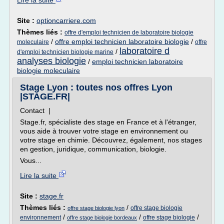
Lire la suite
Site :
optioncarriere.com
Thèmes liés :
offre d'emploi technicien de laboratoire biologie
/
offre emploi technicien laboratoire biologie
/
moleculaire
offre
laboratoire d
/
d'emploi technicien biologie marine
analyses biologie
/
emploi technicien laboratoire
biologie moleculaire
Stage Lyon : toutes nos offres Lyon
|STAGE.FR|
Contact |
Stage.fr, spécialiste des stage en France et à l'étranger,
vous aide à trouver votre stage en environnement ou
votre stage en chimie. Découvrez, également, nos stages
en gestion, juridique, communication, biologie.
Vous...
Lire la suite
Site :
stage.fr
Thèmes liés :
/
offre stage biologie
offre stage biologie lyon
/
/
/
environnement
offre stage biologie
offre stage biologie bordeaux