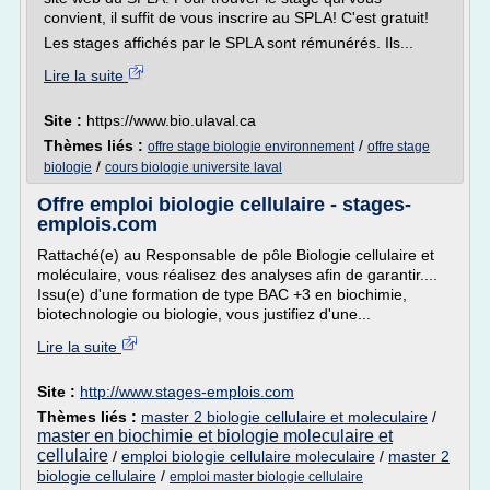
convient, il suffit de vous inscrire au SPLA! C'est gratuit!
Les stages affichés par le SPLA sont rémunérés. Ils...
Lire la suite
Site :
https://www.bio.ulaval.ca
Thèmes liés :
/
offre stage biologie environnement
offre stage
/
biologie
cours biologie universite laval
Offre emploi biologie cellulaire - stages-
emplois.com
Rattaché(e) au Responsable de pôle Biologie cellulaire et
moléculaire, vous réalisez des analyses afin de garantir....
Issu(e) d'une formation de type BAC +3 en biochimie,
biotechnologie ou biologie, vous justifiez d'une...
Lire la suite
Site :
http://www.stages-emplois.com
Thèmes liés :
master 2 biologie cellulaire et moleculaire
/
master en biochimie et biologie moleculaire et
cellulaire
/
emploi biologie cellulaire moleculaire
/
master 2
biologie cellulaire
/
emploi master biologie cellulaire