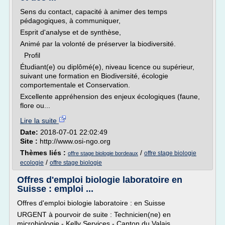
Sens du contact, capacité à animer des temps
pédagogiques, à communiquer,
Esprit d'analyse et de synthèse,
Animé par la volonté de préserver la biodiversité.
Profil
Étudiant(e) ou diplômé(e), niveau licence ou supérieur,
suivant une formation en Biodiversité, écologie
comportementale et Conservation.
Excellente appréhension des enjeux écologiques (faune,
flore ou...
Lire la suite
Date:
2018-07-01 22:02:49
Site :
http://www.osi-ngo.org
Thèmes liés :
/
offre stage biologie
offre stage biologie bordeaux
/
ecologie
offre stage biologie
Offres d'emploi biologie laboratoire en
Suisse : emploi ...
Offres d'emploi biologie laboratoire : en Suisse
URGENT à pourvoir de suite : Technicien(ne) en
microbiologie - Kelly Services - Canton du Valais