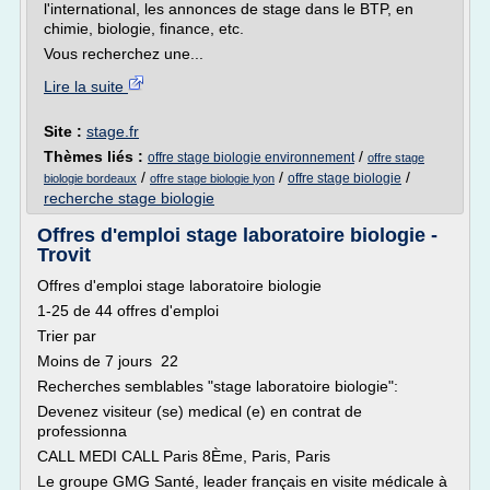
l'international, les annonces de stage dans le BTP, en
chimie, biologie, finance, etc.
Vous recherchez une...
Lire la suite
Site :
stage.fr
Thèmes liés :
/
offre stage biologie environnement
offre stage
/
/
/
offre stage biologie
biologie bordeaux
offre stage biologie lyon
recherche stage biologie
Offres d'emploi stage laboratoire biologie -
Trovit
Offres d'emploi stage laboratoire biologie
1-25 de 44 offres d'emploi
Trier par
Moins de 7 jours 22
Recherches semblables "stage laboratoire biologie":
Devenez visiteur (se) medical (e) en contrat de
professionna
CALL MEDI CALL Paris 8Ème, Paris, Paris
Le groupe GMG Santé, leader français en visite médicale à