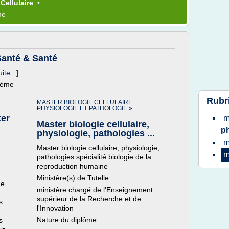
e
Cellulaire
•
me
Santé & Santé
uite...]
thème
Rubr
MASTER BIOLOGIE CELLULAIRE
PHYSIOLOGIE ET PATHOLOGIE »
ter
m
Master biologie cellulaire,
p
physiologie, pathologies ...
m
Master biologie cellulaire, physiologie,
m
pathologies spécialité biologie de la
reproduction humaine
Ministère(s) de Tutelle
de
ministère chargé de l'Enseignement
supérieur de la Recherche et de
s
l'Innovation
Nature du diplôme
s