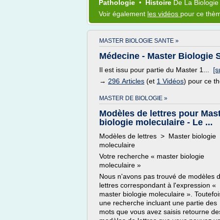
Pathologie
•
Histoire
De La
Biologi
Voir également
les vidéos
pour ce thè
MASTER BIOLOGIE SANTE »
Médecine - Master Biologie 
Il est issu pour partie du Master 1...
[s
→
296 Articles
(et
1 Vidéos
) pour ce 
MASTER DE BIOLOGIE »
Modèles de lettres pour Mas
biologie moleculaire - Le ...
Modèles de lettres > Master biologie
moleculaire
Votre recherche « master biologie
moleculaire »
Nous n'avons pas trouvé de modèles 
lettres correspondant à l'expression «
master biologie moleculaire ». Toutefoi
une recherche incluant une partie des
mots que vous avez saisis retourne de