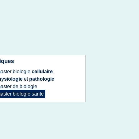
iques
aster biologie
cellulaire
hysiologie
et
pathologie
aster
de
biologie
aster biologie sante