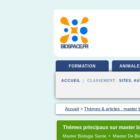
BIOSPACE.FR
FORMATION
ANIMALE
ACCUEIL
| CLASSEMENT :
SITES
,
AU
Accueil
>
Thèmes & articles : master b
Thèmes principaux sur master bi
Master Biologie Sante
•
Master
De
Bi