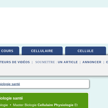
 COURS
CELLULAIRE
CELLULE
TEURS DE VIDÉOS
| SOUMETTRE :
UN ARTICLE
|
ANNONCER
|
iologie santé
ologie santé
ologie
•
Master Biologie
Cellulaire Physiologie
Et