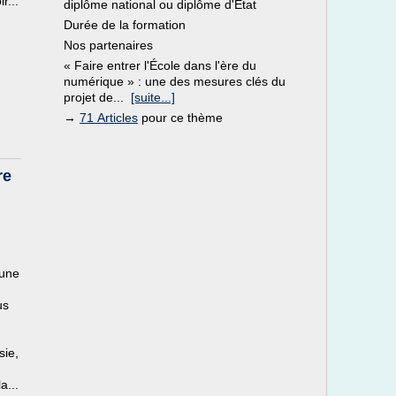
r...
diplôme national ou diplôme d'Etat
Durée de la formation
Nos partenaires
« Faire entrer l'École dans l'ère du
numérique » : une des mesures clés du
projet de...
[suite...]
→
71 Articles
pour ce thème
re
 une
us
sie,
a...