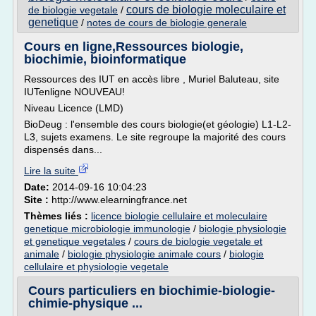
cours de biologie moleculaire et
de biologie vegetale
/
genetique
/
notes de cours de biologie generale
Cours en ligne,Ressources biologie,
biochimie, bioinformatique
Ressources des IUT en accès libre , Muriel Baluteau, site
IUTenligne NOUVEAU!
Niveau Licence (LMD)
BioDeug : l'ensemble des cours biologie(et géologie) L1-L2-
L3, sujets examens. Le site regroupe la majorité des cours
dispensés dans...
Lire la suite
Date:
2014-09-16 10:04:23
Site :
http://www.elearningfrance.net
Thèmes liés :
licence biologie cellulaire et moleculaire
genetique microbiologie immunologie
/
biologie physiologie
et genetique vegetales
/
cours de biologie vegetale et
animale
/
biologie physiologie animale cours
/
biologie
cellulaire et physiologie vegetale
Cours particuliers en biochimie-biologie-
chimie-physique ...