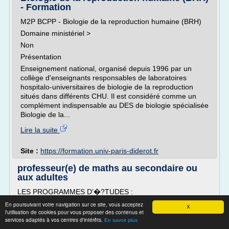
- Formation
M2P BCPP - Biologie de la reproduction humaine (BRH)
Domaine ministériel >
Non
Présentation
Enseignement national, organisé depuis 1996 par un
collège d'enseignants responsables de laboratoires
hospitalo-universitaires de biologie de la reproduction
situés dans différents CHU. Il est considéré comme un
complément indispensable au DES de biologie spécialisée
Biologie de la...
Lire la suite
Site :
https://formation.univ-paris-diderot.fr
professeur(e) de maths au secondaire ou
aux adultes
LES PROGRAMMES D'�?TUDES :
En poursuivant votre navigation sur ce site, vous acceptez
X
l'utilisation de cookies pour vous proposer des contenus et
Note : pour les titulaires d'un baccalauréat en
services adaptés à vos centres d'intérêts.
En savoir plus
mathématiques, statistiques ou informatique, voir aussi la