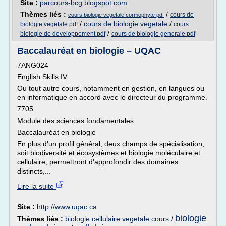
Site :
parcours-bcg.blogspot.com
Thèmes liés :
/
cours de
cours biologie vegetale cormophyte pdf
/
cours de biologie vegetale
/
biologie vegetale pdf
cours
/
biologie de developpement pdf
cours de biologie generale pdf
Baccalauréat en biologie – UQAC
7ANG024
English Skills IV
Ou tout autre cours, notamment en gestion, en langues ou
en informatique en accord avec le directeur du programme.
7705
Module des sciences fondamentales
Baccalauréat en biologie
En plus d'un profil général, deux champs de spécialisation,
soit biodiversité et écosystèmes et biologie moléculaire et
cellulaire, permettront d'approfondir des domaines
distincts,...
Lire la suite
Site :
http://www.uqac.ca
biologie
Thèmes liés :
biologie cellulaire vegetale cours
/