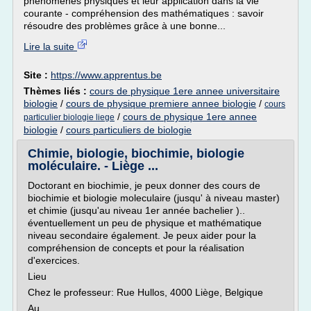
phénomènes physiques et leur application dans la vie
courante - compréhension des mathématiques : savoir
résoudre des problèmes grâce à une bonne...
Lire la suite
Site :
https://www.apprentus.be
Thèmes liés :
cours de physique 1ere annee universitaire
biologie
/
cours de physique premiere annee biologie
/
cours
/
cours de physique 1ere annee
particulier biologie liege
biologie
/
cours particuliers de biologie
Chimie, biologie, biochimie, biologie
moléculaire. - Liège ...
Doctorant en biochimie, je peux donner des cours de
biochimie et biologie moleculaire (jusqu' à niveau master)
et chimie (jusqu'au niveau 1er année bachelier )..
éventuellement un peu de physique et mathématique
niveau secondaire également. Je peux aider pour la
compréhension de concepts et pour la réalisation
d'exercices.
Lieu
Chez le professeur: Rue Hullos, 4000 Liège, Belgique
Au...