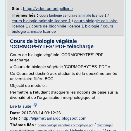
Site :
https://video.umontpellier.fr
Thèmes liés :
/
cours biologie cellulaire animale licence 1
cours biologie animale licence 1
/
cours biologie cellulaire
licence 1
/
cours de biochimie licence 1 biologie
/
cours
biologie animale licence
Cours de biologie végétale
‘CORMOPHYTES’ PDF telecharge
Cours de biologie végétale 'CORMOPHYTES' PDF
telecharge
« Cours de biologie végétale 'CORMOPHYTES' PDF »
Ce Cours est destiné aux étudiants de la deuxième année
universitaire filière BCG.
Objectif du module :
Permettre à l'étudiant d'acquérir les notions de base sur la
diversité et de l'organisation morphologique et...
Lire la suite
Date:
2017-03-14 03:12:26
Site :
http://aljame3amaroc.blogspot.com
Thèmes liés :
/
cours biologie vegetale cormophyte pdf
telecharger
/
/
cours
cours de biologie vegetale pdf
cours de biologie vegetale pdf