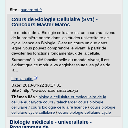
Site :
superprof.fr
Cours de Biologie Cellulaire (SV1) -
Concours Master Maroc
Le module de la Biologie cellulaire est un cours au niveau
de la première année dans les études universitaire de
cycle licence en Biologie. C'est un cours unique dans
lequel vous pouvez comprendre le vivant, à partir de
dévoiler les fonctions fondamentaux de la cellule.
Surnommé l'unité fonctionnelle du monde Vivant, il est
évidant que ce module va englober toutes les pôles de
la...
Lire la suite
Date:
2018-04-22 10:17:31
Site :
http://www.concoursmaster.xyz
Thèmes liés :
biologie cellulaire et moleculaire de la
cellule eucaryote cours
/
telecharger cours biologie
cellulaire
/
cours biologie cellulaire licence
/
cours biologie
cellulaire cycle cellulaire
/
cours biologie cellulaire cycle
Biologie médicale - universitaire -
Programmes de ...