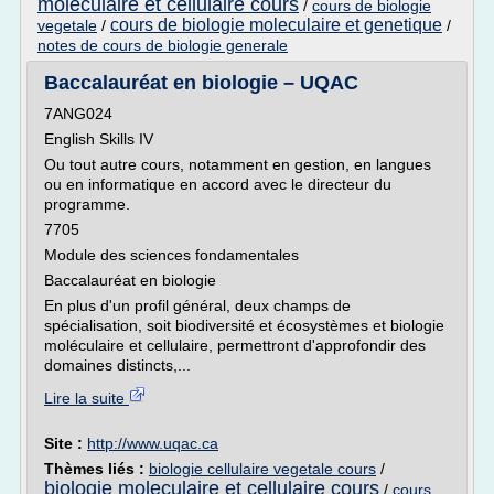
moleculaire et cellulaire cours
/
cours de biologie
cours de biologie moleculaire et genetique
vegetale
/
/
notes de cours de biologie generale
Baccalauréat en biologie – UQAC
7ANG024
English Skills IV
Ou tout autre cours, notamment en gestion, en langues
ou en informatique en accord avec le directeur du
programme.
7705
Module des sciences fondamentales
Baccalauréat en biologie
En plus d'un profil général, deux champs de
spécialisation, soit biodiversité et écosystèmes et biologie
moléculaire et cellulaire, permettront d'approfondir des
domaines distincts,...
Lire la suite
Site :
http://www.uqac.ca
Thèmes liés :
biologie cellulaire vegetale cours
/
biologie moleculaire et cellulaire cours
/
cours