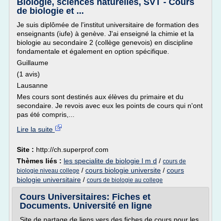
Biologie, sciences naturelles, SVT - Cours
de biologie et ...
Je suis diplômée de l'institut universitaire de formation des
enseignants (iufe) à genève. J'ai enseigné la chimie et la
biologie au secondaire 2 (collège genevois) en discipline
fondamentale et également en option spécifique.
Guillaume
(1 avis)
Lausanne
Mes cours sont destinés aux élèves du primaire et du
secondaire. Je revois avec eux les points de cours qui n'ont
pas été compris,...
Lire la suite
Site :
http://ch.superprof.com
Thèmes liés :
les specialite de biologie l m d
/
cours de
/
cours biologie universite
/
cours
biologie niveau college
biologie universitaire
/
cours de biologie au college
Cours Universitaires: Fiches et
Documents. Université en ligne
Site de partage de liens vers des fiches de cours pour les