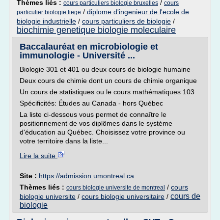
Thèmes liés :
/
cours particuliers biologie bruxelles
cours
/
diplome d'ingenieur de l'ecole de
particulier biologie liege
biologie industrielle
/
cours particuliers de biologie
/
biochimie genetique biologie moleculaire
Baccalauréat en microbiologie et
immunologie - Université ...
Biologie 301 et 401 ou deux cours de biologie humaine
Deux cours de chimie dont un cours de chimie organique
Un cours de statistiques ou le cours mathématiques 103
Spécificités: Études au Canada - hors Québec
La liste ci-dessous vous permet de connaître le
positionnement de vos diplômes dans le système
d'éducation au Québec. Choisissez votre province ou
votre territoire dans la liste...
Lire la suite
Site :
https://admission.umontreal.ca
Thèmes liés :
/
cours
cours biologie universite de montreal
cours de
biologie universite
/
cours biologie universitaire
/
biologie