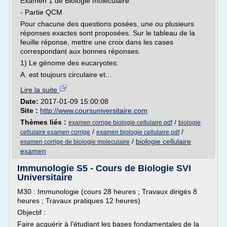
Examen 1 de Biologie moléculaire
- Partie QCM
Pour chacune des questions posées, une ou plusieurs
réponses exactes sont proposées. Sur le tableau de la
feuille réponse, mettre une croix dans les cases
correspondant aux bonnes réponses.
1) Le génome des eucaryotes:
A. est toujours circulaire et...
Lire la suite
Date:
2017-01-09 15:00:08
Site :
http://www.coursuniversitaire.com
Thèmes liés :
/
examen corrige biologie cellulaire pdf
biologie
/
/
cellulaire examen corrige
examen biologie cellulaire pdf
/
biologie cellulaire
examen corrige de biologie moleculaire
examen
Immunologie S5 - Cours de Biologie SVI
Universitaire
M30 : Immunologie (cours 28 heures ; Travaux dirigés 8
heures ; Travaux pratiques 12 heures)
Objectif :
Faire acquérir à l'étudiant les bases fondamentales de la