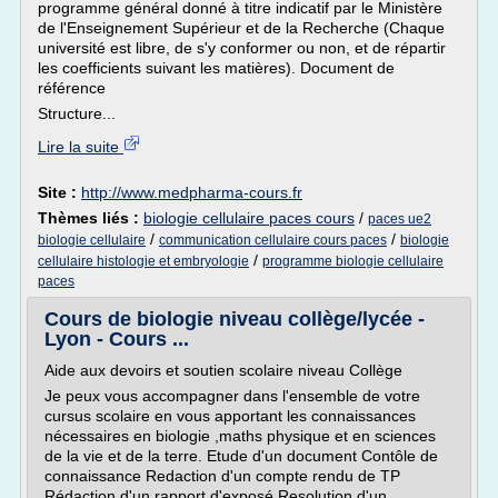
programme général donné à titre indicatif par le Ministère
de l'Enseignement Supérieur et de la Recherche (Chaque
université est libre, de s'y conformer ou non, et de répartir
les coefficients suivant les matières). Document de
référence
Structure...
Lire la suite
Site :
http://www.medpharma-cours.fr
Thèmes liés :
biologie cellulaire paces cours
/
paces ue2
/
/
biologie cellulaire
communication cellulaire cours paces
biologie
/
cellulaire histologie et embryologie
programme biologie cellulaire
paces
Cours de biologie niveau collège/lycée -
Lyon - Cours ...
Aide aux devoirs et soutien scolaire niveau Collège
Je peux vous accompagner dans l'ensemble de votre
cursus scolaire en vous apportant les connaissances
nécessaires en biologie ,maths physique et en sciences
de la vie et de la terre. Etude d'un document Contôle de
connaissance Redaction d'un compte rendu de TP
Rédaction d'un rapport d'exposé Resolution d'un