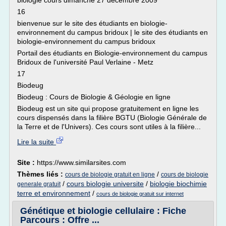
biologie cours dimanche 27 décembre 2009
16
bienvenue sur le site des étudiants en biologie-
environnement du campus bridoux | le site des étudiants en
biologie-environnement du campus bridoux
Portail des étudiants en Biologie-environnement du campus
Bridoux de l'université Paul Verlaine - Metz
17
Biodeug
Biodeug : Cours de Biologie & Géologie en ligne
Biodeug est un site qui propose gratuitement en ligne les
cours dispensés dans la filière BGTU (Biologie Générale de
la Terre et de l'Univers). Ces cours sont utiles à la filière...
Lire la suite
Site :
https://www.similarsites.com
Thèmes liés :
/
cours de biologie gratuit en ligne
cours de biologie
/
cours biologie universite
/
biologie biochimie
generale gratuit
terre et environnement
/
cours de biologie gratuit sur internet
Génétique et biologie cellulaire : Fiche
Parcours : Offre ...