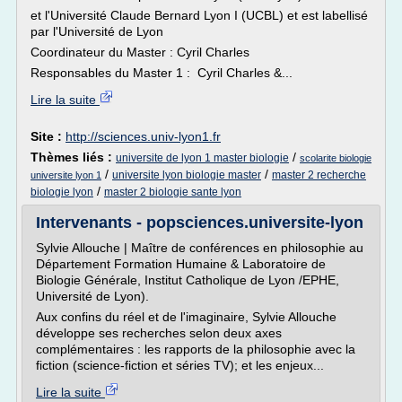
et l'Université Claude Bernard Lyon I (UCBL) et est labellisé
par l'Université de Lyon
Coordinateur du Master : Cyril Charles
Responsables du Master 1 : Cyril Charles &...
Lire la suite
Site :
http://sciences.univ-lyon1.fr
Thèmes liés :
/
universite de lyon 1 master biologie
scolarite biologie
/
/
universite lyon biologie master
master 2 recherche
universite lyon 1
/
biologie lyon
master 2 biologie sante lyon
Intervenants - popsciences.universite-lyon
Sylvie Allouche | Maître de conférences en philosophie au
Département Formation Humaine & Laboratoire de
Biologie Générale, Institut Catholique de Lyon /EPHE,
Université de Lyon).
Aux confins du réel et de l'imaginaire, Sylvie Allouche
développe ses recherches selon deux axes
complémentaires : les rapports de la philosophie avec la
fiction (science-fiction et séries TV); et les enjeux...
Lire la suite