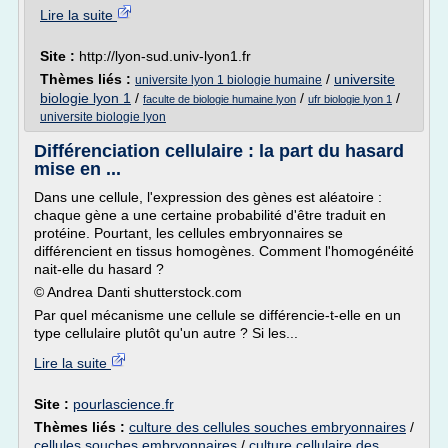
Lire la suite
Site :
http://lyon-sud.univ-lyon1.fr
Thèmes liés :
/
universite
universite lyon 1 biologie humaine
biologie lyon 1
/
/
/
faculte de biologie humaine lyon
ufr biologie lyon 1
universite biologie lyon
Différenciation cellulaire : la part du hasard
mise en ...
Dans une cellule, l'expression des gènes est aléatoire :
chaque gène a une certaine probabilité d'être traduit en
protéine. Pourtant, les cellules embryonnaires se
différencient en tissus homogènes. Comment l'homogénéité
nait-elle du hasard ?
© Andrea Danti shutterstock.com
Par quel mécanisme une cellule se différencie-t-elle en un
type cellulaire plutôt qu'un autre ? Si les...
Lire la suite
Site :
pourlascience.fr
Thèmes liés :
culture des cellules souches embryonnaires
/
cellules souches embryonnaires
/
culture cellulaire des