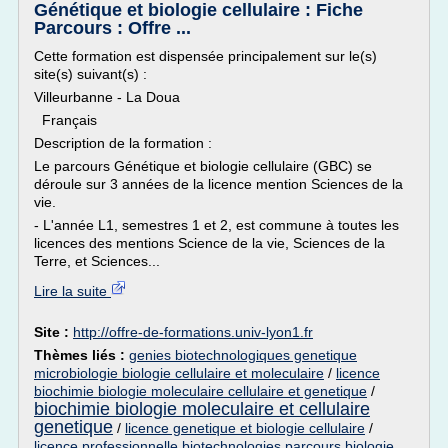
Génétique et biologie cellulaire : Fiche
Parcours : Offre ...
Cette formation est dispensée principalement sur le(s)
site(s) suivant(s) :
Villeurbanne - La Doua
Français
Description de la formation :
Le parcours Génétique et biologie cellulaire (GBC) se
déroule sur 3 années de la licence mention Sciences de la
vie.
- L'année L1, semestres 1 et 2, est commune à toutes les
licences des mentions Science de la vie, Sciences de la
Terre, et Sciences...
Lire la suite
Site :
http://offre-de-formations.univ-lyon1.fr
Thèmes liés :
genies biotechnologiques genetique
microbiologie biologie cellulaire et moleculaire
/
licence
biochimie biologie moleculaire cellulaire et genetique
/
biochimie biologie moleculaire et cellulaire
genetique
/
licence genetique et biologie cellulaire
/
licence professionnelle biotechnologies parcours biologie