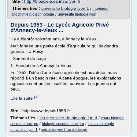
Site :
http://biosciences.insa-lyon.fr
Thèmes liés :
universite biologie lyon 1
/
ingenieur
/
biochimie biotechnologie
universite biologie lyon
Depuis 1953 - Le Lycée Agricole Privé
d'Annecy-le-vieux ...
Il y a bientôt soixante ans, à Annecy le Vieux...
était fondée une petite école d'agriculture qui deviendra
grande... à Poisy !
| Sommet de page |
1- Fondation à Annecy-le-Vieux
En 1952, l'idée d'une école agricole est novatrice, mais
répond à un besoin réel. A cette époque, les exploitations
agricoles sont petites, isolées, pauvres. Les jeunes ont
peu...
Lire la suite
Site :
http://www.depuis1953.fr
Thèmes liés :
les specialite de biologie l m d
/
cours biologie
/
/
seconde bac pro
biologie seconde bac pro
licence biologie
/
universite lyon 1
universite lyon 1 fac de biologie