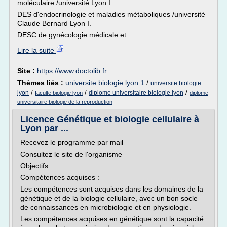
moléculaire /université Lyon I.
DES d'endocrinologie et maladies métaboliques /université
Claude Bernard Lyon I.
DESC de gynécologie médicale et...
Lire la suite
Site :
https://www.doctolib.fr
Thèmes liés :
universite biologie lyon 1
/
universite biologie
/
/
/
lyon
diplome universitaire biologie lyon
faculte biologie lyon
diplome
universitaire biologie de la reproduction
Licence Génétique et biologie cellulaire à
Lyon par ...
Recevez le programme par mail
Consultez le site de l'organisme
Objectifs
Compétences acquises :
Les compétences sont acquises dans les domaines de la
génétique et de la biologie cellulaire, avec un bon socle
de connaissances en microbiologie et en physiologie.
Les compétences acquises en génétique sont la capacité