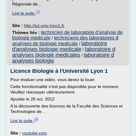
Régionale de...
Lire la suite
Site :
http://iut.univ-lyon1.fr
technicien de laboratoire d'analyse de
Thèmes liés :
biologie medicale
techniciens des laboratoires d
/
laboratoire
analyses de biologie medicale
/
d'analyses biologie medicale
laboratoire d
/
analyses biologie medicales
laboratoire d
/
analyses biologie
Licence Biologie à l'Université Lyon 1
Pour évaluer une vidéo, vous devez la louer.
Cette fonctionnalité n'est pas disponible pour le moment.
Veuillez réessayer ultérieurement.
Ajoutée le 26 oct. 2012
A la découverte des licences de la Faculté des Sciences et
Technologies de...
Lire la suite
Site :
youtube.com