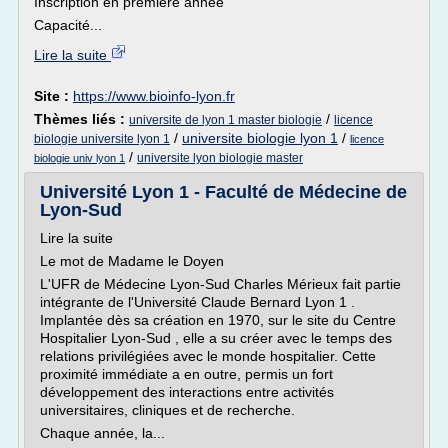
Inscription en première année
Capacité...
Lire la suite
Site :
https://www.bioinfo-lyon.fr
Thèmes liés :
/
universite de lyon 1 master biologie
licence
/
universite biologie lyon 1
/
biologie universite lyon 1
licence
/
universite lyon biologie master
biologie univ lyon 1
Université Lyon 1 - Faculté de Médecine de
Lyon-Sud
Lire la suite
Le mot de Madame le Doyen
L'UFR de Médecine Lyon-Sud Charles Mérieux fait partie
intégrante de l'Université Claude Bernard Lyon 1 .
Implantée dès sa création en 1970, sur le site du Centre
Hospitalier Lyon-Sud , elle a su créer avec le temps des
relations privilégiées avec le monde hospitalier. Cette
proximité immédiate a en outre, permis un fort
développement des interactions entre activités
universitaires, cliniques et de recherche.
Chaque année, la...