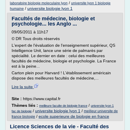
/
laboratoire biologie moleculaire lyon
universite lyon 1 biologie
/
universite biologie lyon 1
humaine
Facultés de médecine, biologie et
psychologie... les Anglo ...
09/05/2011 à 11h17
© DR Tous droits réservés
L'expert de l'évaluation de l'enseignement supérieur, QS
Intelligence Unit, lance une série de palmarès par
spécialité. Le dernier en date : celui des meilleures
facultés de médecine, biologie et psychologie. La France
est à la peine...
Carton plein pour Harvard ! L'établissement américain
dispose des meilleures facultés de médecine,...
Lire la suite
Site :
https://www.capital.fr
Thèmes liés :
/
meilleure faculte de biologie france
universite lyon 1
/
universite biologie lyon 1
/
meilleur universite de
fac de biologie
/
ecole superieure de biologie en france
france biologie
Licence Sciences de la vie - Faculté des