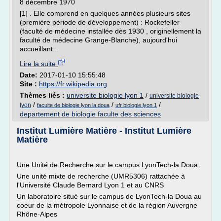
8 décembre 1970
[1] . Elle comprend en quelques années plusieurs sites
(première période de développement) : Rockefeller
(faculté de médecine installée dès 1930 , originellement la
faculté de médecine Grange-Blanche), aujourd'hui
accueillant...
Lire la suite
Date:
2017-01-10 15:55:48
Site :
https://fr.wikipedia.org
Thèmes liés :
universite biologie lyon 1
/
universite biologie
/
/
/
lyon
faculte de biologie lyon la doua
ufr biologie lyon 1
departement de biologie faculte des sciences
Institut Lumière Matière - Institut Lumière
Matière
Une Unité de Recherche sur le campus LyonTech-la Doua :
Une unité mixte de recherche (UMR5306) rattachée à
l'Université Claude Bernard Lyon 1 et au CNRS
Un laboratoire situé sur le campus de LyonTech-la Doua au
coeur de la métropole Lyonnaise et de la région Auvergne
Rhône-Alpes