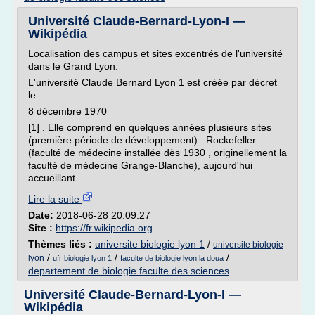
Université Claude-Bernard-Lyon-I —
Wikipédia
Localisation des campus et sites excentrés de l'université
dans le Grand Lyon.
L'université Claude Bernard Lyon 1 est créée par décret
le
8 décembre 1970
[1] . Elle comprend en quelques années plusieurs sites
(première période de développement) : Rockefeller
(faculté de médecine installée dès 1930 , originellement la
faculté de médecine Grange-Blanche), aujourd'hui
accueillant...
Lire la suite
Date:
2018-06-28 20:09:27
Site :
https://fr.wikipedia.org
Thèmes liés :
universite biologie lyon 1
/
universite biologie
/
/
/
lyon
ufr biologie lyon 1
faculte de biologie lyon la doua
departement de biologie faculte des sciences
Université Claude-Bernard-Lyon-I —
Wikipédia