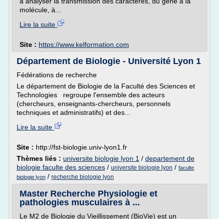
à analyser la transmission des caractères, du gène à la
molécule, à...
Lire la suite
Site :
https://www.kelformation.com
Département de Biologie - Université Lyon 1
Fédérations de recherche
Le département de Biologie de la Faculté des Sciences et
Technologies regroupe l'ensemble des acteurs
(chercheurs, enseignants-chercheurs, personnels
techniques et administratifs) et des...
Lire la suite
Site :
http://fst-biologie.univ-lyon1.fr
Thèmes liés :
universite biologie lyon 1
/
departement de
biologie faculte des sciences
/
/
universite biologie lyon
faculte
/
recherche biologie lyon
biologie lyon
Master Recherche Physiologie et
pathologies musculaires à ...
Le M2 de Biologie du Vieillissement (BioVie) est un