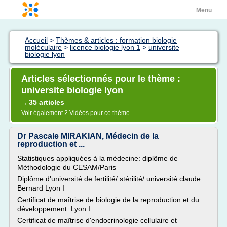
Menu
Accueil
>
Thèmes & articles : formation biologie
moléculaire
>
licence biologie lyon 1
>
universite
biologie lyon
Articles sélectionnés pour le thème :
universite biologie lyon
35 articles
→
Voir également
2 Vidéos
pour ce thème
Dr Pascale MIRAKIAN, Médecin de la
reproduction et ...
Statistiques appliquées à la médecine: diplôme de
Méthodologie du CESAM/Paris
Diplôme d'université de fertilité/ stérilité/ université claude
Bernard Lyon I
Certificat de maîtrise de biologie de la reproduction et du
développement. Lyon I
Certificat de maîtrise d'endocrinologie cellulaire et