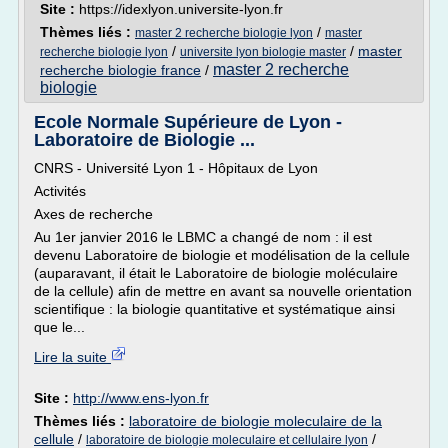
Site :
https://idexlyon.universite-lyon.fr
Thèmes liés :
/
master 2 recherche biologie lyon
master
/
/
master
recherche biologie lyon
universite lyon biologie master
master 2 recherche
recherche biologie france
/
biologie
Ecole Normale Supérieure de Lyon -
Laboratoire de Biologie ...
CNRS - Université Lyon 1 - Hôpitaux de Lyon
Activités
Axes de recherche
Au 1er janvier 2016 le LBMC a changé de nom : il est
devenu Laboratoire de biologie et modélisation de la cellule
(auparavant, il était le Laboratoire de biologie moléculaire
de la cellule) afin de mettre en avant sa nouvelle orientation
scientifique : la biologie quantitative et systématique ainsi
que le...
Lire la suite
Site :
http://www.ens-lyon.fr
Thèmes liés :
laboratoire de biologie moleculaire de la
cellule
/
/
laboratoire de biologie moleculaire et cellulaire lyon