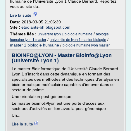
humaine de l'Université Lyon 1 Claude Bernard. Reportez
vous au site du...
Lire la suite
Date:
2018-03-05 21:06:39
Site :
etudiants-bh.blogspot.com
Thèmes liés :
/
universite lyon 1 biologie humaine
biologie
/
/
humaine lyon 1 master
universite de lyon 1 master biologie
master 1 biologie humaine
/
biologie humaine lyon master
BIOINFO@LYON - Master Bioinfo@Lyon
(Université Lyon 1)
Le master Bioinformatique de l'Université Claude Bernard
Lyon 1 s'inscrit dans cette dynamique en formant des
spécialistes des méthodes et des techniques d'analyse en
bioinformatique moléculaire capables d'innover dans ce
secteur de pointe.
Une orientation post-génomique
Le master bioinfo@lyon est une porte d'accès aux
secteurs d'activités en lien avec la post-génomique.
Un...
Lire la suite