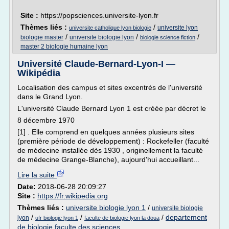
Site :
https://popsciences.universite-lyon.fr
Thèmes liés :
/
universite lyon
universite catholique lyon biologie
/
/
/
biologie master
universite biologie lyon
biologie science fiction
master 2 biologie humaine lyon
Université Claude-Bernard-Lyon-I —
Wikipédia
Localisation des campus et sites excentrés de l'université
dans le Grand Lyon.
L'université Claude Bernard Lyon 1 est créée par décret le
8 décembre 1970
[1] . Elle comprend en quelques années plusieurs sites
(première période de développement) : Rockefeller (faculté
de médecine installée dès 1930 , originellement la faculté
de médecine Grange-Blanche), aujourd'hui accueillant...
Lire la suite
Date:
2018-06-28 20:09:27
Site :
https://fr.wikipedia.org
Thèmes liés :
universite biologie lyon 1
/
universite biologie
/
/
/
departement
lyon
ufr biologie lyon 1
faculte de biologie lyon la doua
de biologie faculte des sciences