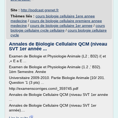
Site :
http://podcast.grenet.fr
Thèmes liés :
cours biologie cellulaire 1ere annee
medecine
/
cours de biologie cellulaire premiere annee
medecine
/
cours de biologie cellulaire 1er annee
/
cours
biologie cellulaire cycle cellulaire
/
cours biologie cellulaire
cycle
Annales de Biologie Cellulaire QCM (niveau
SVT 1er année ...
Examen de Biologie et Physiologie Animale (L2 ; B32) /( et
,« E a E ...
Examen de Biologie et Physiologie Animale (1.2 ,' B32).
1èm Semestre. Année
Universitaire 2009-2010. Partie Biologie Animale [10/ 201.
Question '1 (3 pts) ...
http://examenscorriges.com/i_359745.pdf
Annales de Biologie Cellulaire QCM (niveau SVT 1er année
...
Annales de Biologie Cellulaire QCM (niveau SVT 1er
année)....