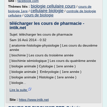
Site :
facebook.com
biologie cellulaire cours
Thèmes liés :
/
cours de
cellulaire biologie
biologie 1ere
/
/
controle de biologie
cours de biologie
cellulaire
/
télécharger les cours de pharmacie -
intik.net
Sujet: télécharger les cours de pharmacie
Sam 16 Aoû 2014 - 0:32
[ anatomie-histologie-physiologie ] Les cours du deuxième
année
[ biochimie ] Les cours du troisième année
[ biochimie sémiologique ] Les cours du quatrième année
[ biologie animale ] Cytologie ( 1ere année )
[ biologie animale ] Embryologie ( 1ere année )
[ biologie animale ] Histologie ( 1ere année )
[ biologie...
Lire la suite
Site :
https://www.intik.net