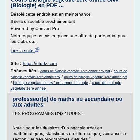
(Biologie) en PDF ...
Désolé cette endroit est en maintenance
Il sera disponible prochainement
Powered by Convert Pro
Notre équipe as mis en place une offre de partenariat pour
les clubs ou...
Lire la suite
Site :
https://etudz.com
Thèmes liés :
/
cours de biologie vegetale 1ere annee snv pdf
cours de
/
biologie vegetale 1ere annee snv
cours de biologie vegetale 1ere annee pdf
/
/
biologie vegetale cours 1ere annee biologie
cours de biologie
vegetale 1ere annee
professeur(e) de maths au secondaire ou
aux adultes
LES PROGRAMMES D'�?TUDES :
Note : pour les titulaires d'un baccalauréat en
mathématiques, statistiques ou informatique, voir aussi la
section " autres programmes d'études ".