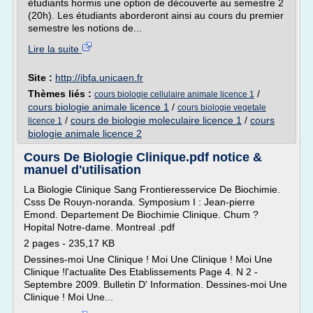
étudiants hormis une option de découverte au semestre 2
(20h). Les étudiants aborderont ainsi au cours du premier
semestre les notions de...
Lire la suite
Site :
http://ibfa.unicaen.fr
Thèmes liés :
/
cours biologie cellulaire animale licence 1
cours biologie animale licence 1
/
cours biologie vegetale
/
cours de biologie moleculaire licence 1
/
cours
licence 1
biologie animale licence 2
Cours De Biologie Clinique.pdf notice &
manuel d'utilisation
La Biologie Clinique Sang Frontieresservice De Biochimie.
Csss De Rouyn-noranda. Symposium I : Jean-pierre
Emond. Departement De Biochimie Clinique. Chum ?
Hopital Notre-dame. Montreal .pdf
2 pages - 235,17 KB
Dessines-moi Une Clinique ! Moi Une Clinique ! Moi Une
Clinique !l'actualite Des Etablissements Page 4. N 2 -
Septembre 2009. Bulletin D' Information. Dessines-moi Une
Clinique ! Moi Une...