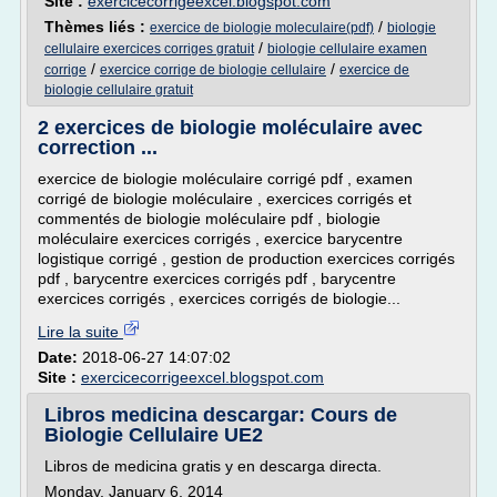
Site :
exercicecorrigeexcel.blogspot.com
Thèmes liés :
/
exercice de biologie moleculaire(pdf)
biologie
/
cellulaire exercices corriges gratuit
biologie cellulaire examen
/
/
corrige
exercice corrige de biologie cellulaire
exercice de
biologie cellulaire gratuit
2 exercices de biologie moléculaire avec
correction ...
exercice de biologie moléculaire corrigé pdf , examen
corrigé de biologie moléculaire , exercices corrigés et
commentés de biologie moléculaire pdf , biologie
moléculaire exercices corrigés , exercice barycentre
logistique corrigé , gestion de production exercices corrigés
pdf , barycentre exercices corrigés pdf , barycentre
exercices corrigés , exercices corrigés de biologie...
Lire la suite
Date:
2018-06-27 14:07:02
Site :
exercicecorrigeexcel.blogspot.com
Libros medicina descargar: Cours de
Biologie Cellulaire UE2
Libros de medicina gratis y en descarga directa.
Monday, January 6, 2014