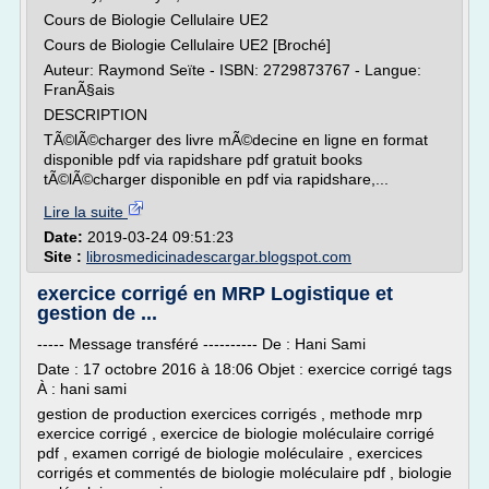
Cours de Biologie Cellulaire UE2
Cours de Biologie Cellulaire UE2 [Broché]
Auteur: Raymond Seïte - ISBN: 2729873767 - Langue:
FranÃ§ais
DESCRIPTION
TÃ©lÃ©charger des livre mÃ©decine en ligne en format
disponible pdf via rapidshare pdf gratuit books
tÃ©lÃ©charger disponible en pdf via rapidshare,...
Lire la suite
Date:
2019-03-24 09:51:23
Site :
librosmedicinadescargar.blogspot.com
exercice corrigé en MRP Logistique et
gestion de ...
----- Message transféré ---------- De : Hani Sami
Date : 17 octobre 2016 à 18:06 Objet : exercice corrigé tags
À : hani sami
gestion de production exercices corrigés , methode mrp
exercice corrigé , exercice de biologie moléculaire corrigé
pdf , examen corrigé de biologie moléculaire , exercices
corrigés et commentés de biologie moléculaire pdf , biologie