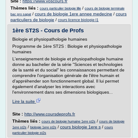
Site :
https://www.voscours.fr
Thèmes liés :
/
cours particulier biologie lille
cours de biologie terminale
/
cours de biologie 1ere annee medecine
/
cours
bac pro sapat
particuliers de biologie
/
cours licence biologie l1
1ère ST2S - Cours de Profs
Biologie et physiopathologie humaines
Programme de 1ère ST2S : Biologie et physiopathologie
humaines
L'enseignement de biologie et physiopathologie humaine
donne au bachelier de la série "Sciences et technologies
de la santé et du social" les connaissances permettant de
comprendre l'organisation générale de l'être humain et
d'appréhender son fonctionnement global. Il lui permet
également d'analyser les interactions avec
l'environnement dans ses dimensions biologiques...
Lire la suite
Site :
http://www.coursdeprofs.fr
Thèmes liés :
/
cours de biologie humaine 1ere st2s
cours de biologie
/
/
cours biologie 1ere s
/
1ere st2s
biologie 1ere st2s
cours
particulier biologie st2s