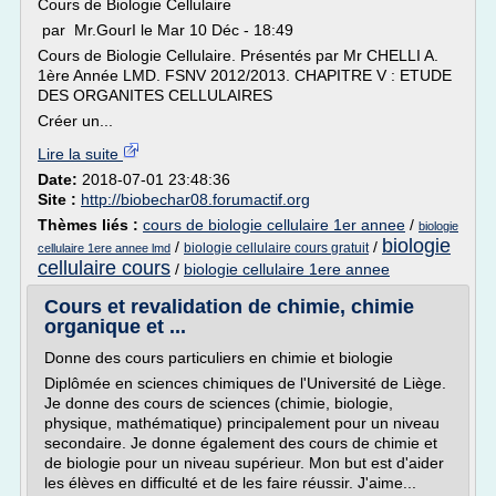
Cours de Biologie Cellulaire
par Mr.GourI le Mar 10 Déc - 18:49
Cours de Biologie Cellulaire. Présentés par Mr CHELLI A.
1ère Année LMD. FSNV 2012/2013. CHAPITRE V : ETUDE
DES ORGANITES CELLULAIRES
Créer un...
Lire la suite
Date:
2018-07-01 23:48:36
Site :
http://biobechar08.forumactif.org
Thèmes liés :
cours de biologie cellulaire 1er annee
/
biologie
biologie
/
/
biologie cellulaire cours gratuit
cellulaire 1ere annee lmd
cellulaire cours
/
biologie cellulaire 1ere annee
Cours et revalidation de chimie, chimie
organique et ...
Donne des cours particuliers en chimie et biologie
Diplômée en sciences chimiques de l'Université de Liège.
Je donne des cours de sciences (chimie, biologie,
physique, mathématique) principalement pour un niveau
secondaire. Je donne également des cours de chimie et
de biologie pour un niveau supérieur. Mon but est d'aider
les élèves en difficulté et de les faire réussir. J'aime...