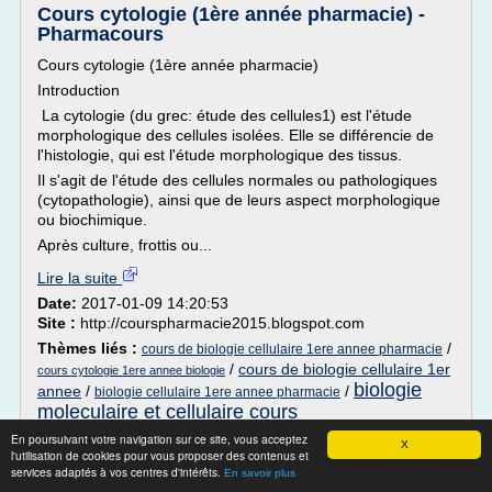
Cours cytologie (1ère année pharmacie) -
Pharmacours
Cours cytologie (1ère année pharmacie)
Introduction
La cytologie (du grec: étude des cellules1) est l'étude
morphologique des cellules isolées. Elle se différencie de
l'histologie, qui est l'étude morphologique des tissus.
Il s'agit de l'étude des cellules normales ou pathologiques
(cytopathologie), ainsi que de leurs aspect morphologique
ou biochimique.
Après culture, frottis ou...
Lire la suite
Date:
2017-01-09 14:20:53
Site :
http://courspharmacie2015.blogspot.com
Thèmes liés :
/
cours de biologie cellulaire 1ere annee pharmacie
/
cours de biologie cellulaire 1er
cours cytologie 1ere annee biologie
biologie
annee
/
/
biologie cellulaire 1ere annee pharmacie
moleculaire et cellulaire cours
En poursuivant votre navigation sur ce site, vous acceptez
Cours cytologie (1ère année pharmacie) -
X
l'utilisation de cookies pour vous proposer des contenus et
Pharmacours
services adaptés à vos centres d'intérêts.
En savoir plus