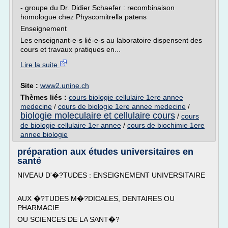
- groupe du Dr. Didier Schaefer : recombinaison
homologue chez Physcomitrella patens
Enseignement
Les enseignant-e-s lié-e-s au laboratoire dispensent des
cours et travaux pratiques en...
Lire la suite
Site :
www2.unine.ch
Thèmes liés :
cours biologie cellulaire 1ere annee
medecine
/
cours de biologie 1ere annee medecine
/
biologie moleculaire et cellulaire cours
/
cours
de biologie cellulaire 1er annee
/
cours de biochimie 1ere
annee biologie
préparation aux études universitaires en
santé
NIVEAU D'�?TUDES : ENSEIGNEMENT UNIVERSITAIRE
AUX �?TUDES M�?DICALES, DENTAIRES OU
PHARMACIE
OU SCIENCES DE LA SANT�?