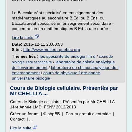
Le Baccalauréat spécialisé en enseignement des
mathématiques au secondaire B.Ed. ou B.Ens. ou
Baccalauréat spécialisé en enseignement secondaire -
concentration en mathématiques B.Ed. a une durée...
Lire la suite
Date:
2016-12-11 23:08:53
Site :
http://www.metiers-quebec.org
Thèmes liés :
les specialite de biologie l m d
/
cours de
/
laboratoire de chimie analytique
biologie 1ere secondaire
de l'environnement
/
laboratoire de chimie analytique de l
environnement
/
cours de physique 1ere annee
universitaire biologie
Cours de Biologie cellulaire. Présentés par
Mr CHELLI A ...
Cours de Biologie cellulaire. Présentés par Mr CHELLI A.
1ère Année LMD. FSNV 2012/2013
Créer un forum | © phpBB | Forum gratuit d'entraide |
Contact | ...
Lire la suite