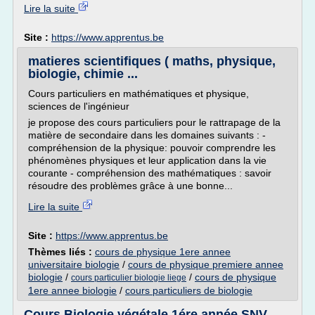
Lire la suite
Site :
https://www.apprentus.be
matieres scientifiques ( maths, physique,
biologie, chimie ...
Cours particuliers en mathématiques et physique,
sciences de l'ingénieur
je propose des cours particuliers pour le rattrapage de la
matière de secondaire dans les domaines suivants : -
compréhension de la physique: pouvoir comprendre les
phénomènes physiques et leur application dans la vie
courante - compréhension des mathématiques : savoir
résoudre des problèmes grâce à une bonne...
Lire la suite
Site :
https://www.apprentus.be
Thèmes liés :
cours de physique 1ere annee
universitaire biologie
/
cours de physique premiere annee
biologie
/
/
cours de physique
cours particulier biologie liege
1ere annee biologie
/
cours particuliers de biologie
Cours Biologie végétale 1ére année SNV