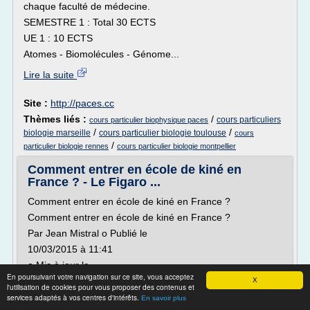
chaque faculté de médecine.
SEMESTRE 1 : Total 30 ECTS
UE 1 : 10 ECTS
Atomes - Biomolécules - Génome...
Lire la suite
Site :
http://paces.cc
Thèmes liés :
/
cours particuliers
cours particulier biophysique paces
/
/
biologie marseille
cours particulier biologie toulouse
cours
/
particulier biologie rennes
cours particulier biologie montpellier
Comment entrer en école de kiné en
France ? - Le Figaro ...
Comment entrer en école de kiné en France ?
Comment entrer en école de kiné en France ?
Par Jean Mistral o Publié le
10/03/2015 à 11:41
o Mis à jour le
En poursuivant votre navigation sur ce site, vous acceptez
18/12/2017 à 19:41
X
l'utilisation de cookies pour vous proposer des contenus et
1
services adaptés à vos centres d'intérêts.
En savoir plus