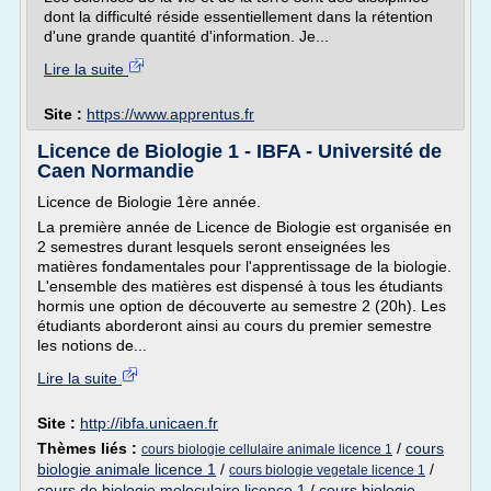
dont la difficulté réside essentiellement dans la rétention
d'une grande quantité d'information. Je...
Lire la suite
Site :
https://www.apprentus.fr
Licence de Biologie 1 - IBFA - Université de
Caen Normandie
Licence de Biologie 1ère année.
La première année de Licence de Biologie est organisée en
2 semestres durant lesquels seront enseignées les
matières fondamentales pour l'apprentissage de la biologie.
L'ensemble des matières est dispensé à tous les étudiants
hormis une option de découverte au semestre 2 (20h). Les
étudiants aborderont ainsi au cours du premier semestre
les notions de...
Lire la suite
Site :
http://ibfa.unicaen.fr
Thèmes liés :
/
cours
cours biologie cellulaire animale licence 1
biologie animale licence 1
/
/
cours biologie vegetale licence 1
cours de biologie moleculaire licence 1
/
cours biologie