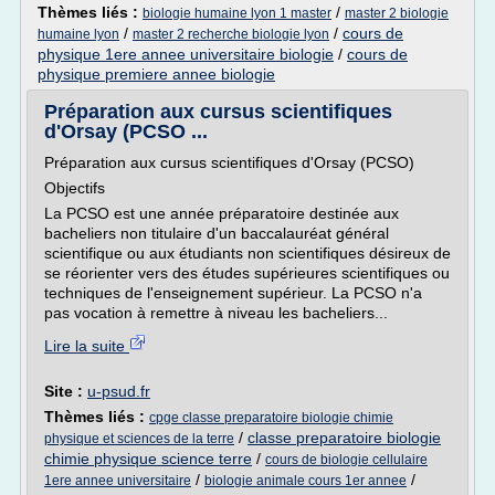
Thèmes liés :
/
biologie humaine lyon 1 master
master 2 biologie
/
/
cours de
humaine lyon
master 2 recherche biologie lyon
physique 1ere annee universitaire biologie
/
cours de
physique premiere annee biologie
Préparation aux cursus scientifiques
d'Orsay (PCSO ...
Préparation aux cursus scientifiques d'Orsay (PCSO)
Objectifs
La PCSO est une année préparatoire destinée aux
bacheliers non titulaire d'un baccalauréat général
scientifique ou aux étudiants non scientifiques désireux de
se réorienter vers des études supérieures scientifiques ou
techniques de l'enseignement supérieur. La PCSO n'a
pas vocation à remettre à niveau les bacheliers...
Lire la suite
Site :
u-psud.fr
Thèmes liés :
cpge classe preparatoire biologie chimie
/
classe preparatoire biologie
physique et sciences de la terre
chimie physique science terre
/
cours de biologie cellulaire
/
/
1ere annee universitaire
biologie animale cours 1er annee