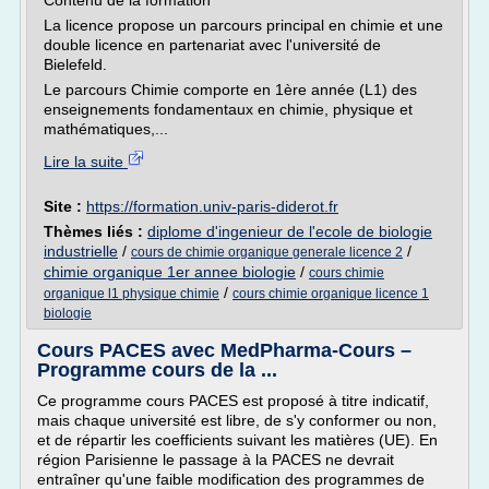
Contenu de la formation
La licence propose un parcours principal en chimie et une
double licence en partenariat avec l'université de
Bielefeld.
Le parcours Chimie comporte en 1ère année (L1) des
enseignements fondamentaux en chimie, physique et
mathématiques,...
Lire la suite
Site :
https://formation.univ-paris-diderot.fr
Thèmes liés :
diplome d'ingenieur de l'ecole de biologie
industrielle
/
/
cours de chimie organique generale licence 2
chimie organique 1er annee biologie
/
cours chimie
/
organique l1 physique chimie
cours chimie organique licence 1
biologie
Cours PACES avec MedPharma-Cours –
Programme cours de la ...
Ce programme cours PACES est proposé à titre indicatif,
mais chaque université est libre, de s'y conformer ou non,
et de répartir les coefficients suivant les matières (UE). En
région Parisienne le passage à la PACES ne devrait
entraîner qu'une faible modification des programmes de