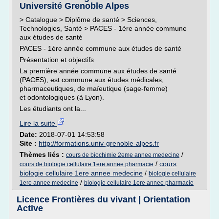
Université Grenoble Alpes
> Catalogue > Diplôme de santé > Sciences,
Technologies, Santé > PACES - 1ère année commune
aux études de santé
PACES - 1ère année commune aux études de santé
Présentation et objectifs
La première année commune aux études de santé
(PACES), est commune aux études médicales,
pharmaceutiques, de maïeutique (sage-femme)
et odontologiques (à Lyon).
Les étudiants ont la...
Lire la suite
Date:
2018-07-01 14:53:58
Site :
http://formations.univ-grenoble-alpes.fr
Thèmes liés :
/
cours de biochimie 2eme annee medecine
/
cours
cours de biologie cellulaire 1ere annee pharmacie
biologie cellulaire 1ere annee medecine
/
biologie cellulaire
/
1ere annee medecine
biologie cellulaire 1ere annee pharmacie
Licence Frontières du vivant | Orientation
Active