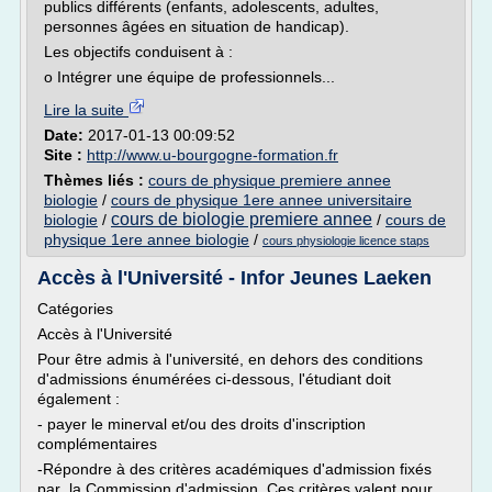
publics différents (enfants, adolescents, adultes,
personnes âgées en situation de handicap).
Les objectifs conduisent à :
o Intégrer une équipe de professionnels...
Lire la suite
Date:
2017-01-13 00:09:52
Site :
http://www.u-bourgogne-formation.fr
Thèmes liés :
cours de physique premiere annee
biologie
/
cours de physique 1ere annee universitaire
cours de biologie premiere annee
biologie
/
/
cours de
physique 1ere annee biologie
/
cours physiologie licence staps
Accès à l'Université - Infor Jeunes Laeken
Catégories
Accès à l'Université
Pour être admis à l'université, en dehors des conditions
d'admissions énumérées ci-dessous, l'étudiant doit
également :
- payer le minerval et/ou des droits d'inscription
complémentaires
-Répondre à des critères académiques d'admission fixés
par la Commission d'admission. Ces critères valent pour