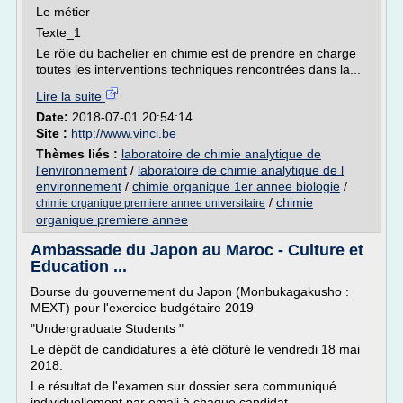
Le métier
Texte_1
Le rôle du bachelier en chimie est de prendre en charge
toutes les interventions techniques rencontrées dans la...
Lire la suite
Date:
2018-07-01 20:54:14
Site :
http://www.vinci.be
Thèmes liés :
laboratoire de chimie analytique de
l'environnement
/
laboratoire de chimie analytique de l
environnement
/
chimie organique 1er annee biologie
/
/
chimie
chimie organique premiere annee universitaire
organique premiere annee
Ambassade du Japon au Maroc - Culture et
Education ...
Bourse du gouvernement du Japon (Monbukagakusho :
MEXT) pour l'exercice budgétaire 2019
"Undergraduate Students "
Le dépôt de candidatures a été clôturé le vendredi 18 mai
2018.
Le résultat de l'examen sur dossier sera communiqué
individuellement par emali à chaque candidat.