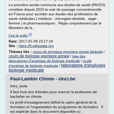
La première année commune aux études de santé (PACES)
constitue depuis 2010 la voie de passage conventionnelle
en France pour accéder aux études des professions de
santé médicales ( médecin , chirurgien-dentiste , sage-
femme ) et pharmaceutiques . Régie conjointement par le
Ministère de la...
Lire la suite
Date:
2017-01-09 23:17:18
Site :
https://fr.wikipedia.org
Thèmes liés :
cours de physique premiere annee biologie
/
cours de biologie premiere annee
/
liste des
laboratoires d'analyses de biologie medicale
/
ecole
laboratoire d'analyses
d'analyse de biologie medicale
/
biologie medicale
Paul-Lambin Chimie - vinci.be
Intro_texte
Il faut trois ans d'études pour exercer la profession de
bachelier en chimie.
Le profil d'enseignement définit le cadre général de la
formation et l'organisation du programme de formation. Il
est explicité dans le document disponible ici .