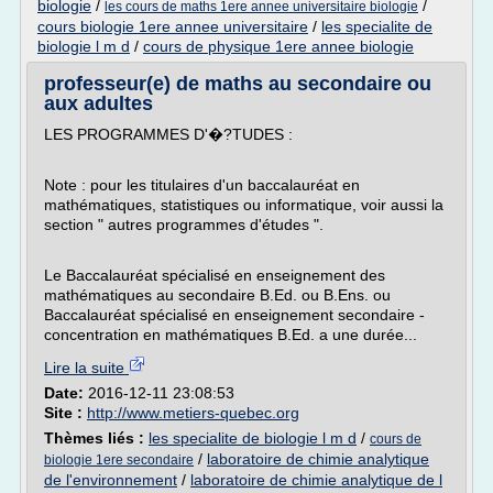
biologie
/
/
les cours de maths 1ere annee universitaire biologie
cours biologie 1ere annee universitaire
/
les specialite de
biologie l m d
/
cours de physique 1ere annee biologie
professeur(e) de maths au secondaire ou
aux adultes
LES PROGRAMMES D'�?TUDES :
Note : pour les titulaires d'un baccalauréat en
mathématiques, statistiques ou informatique, voir aussi la
section " autres programmes d'études ".
Le Baccalauréat spécialisé en enseignement des
mathématiques au secondaire B.Ed. ou B.Ens. ou
Baccalauréat spécialisé en enseignement secondaire -
concentration en mathématiques B.Ed. a une durée...
Lire la suite
Date:
2016-12-11 23:08:53
Site :
http://www.metiers-quebec.org
Thèmes liés :
les specialite de biologie l m d
/
cours de
/
laboratoire de chimie analytique
biologie 1ere secondaire
de l'environnement
/
laboratoire de chimie analytique de l