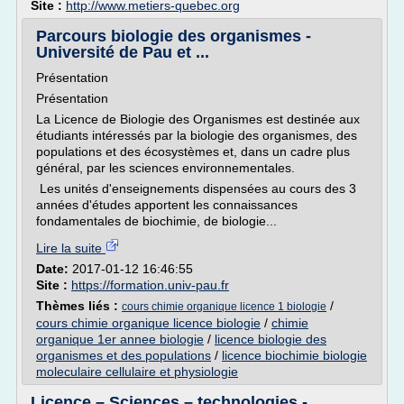
Site :
http://www.metiers-quebec.org
Parcours biologie des organismes -
Université de Pau et ...
Présentation
Présentation
La Licence de Biologie des Organismes est destinée aux
étudiants intéressés par la biologie des organismes, des
populations et des écosystèmes et, dans un cadre plus
général, par les sciences environnementales.
Les unités d'enseignements dispensées au cours des 3
années d'études apportent les connaissances
fondamentales de biochimie, de biologie...
Lire la suite
Date:
2017-01-12 16:46:55
Site :
https://formation.univ-pau.fr
Thèmes liés :
/
cours chimie organique licence 1 biologie
cours chimie organique licence biologie
/
chimie
organique 1er annee biologie
/
licence biologie des
organismes et des populations
/
licence biochimie biologie
moleculaire cellulaire et physiologie
Licence – Sciences – technologies -