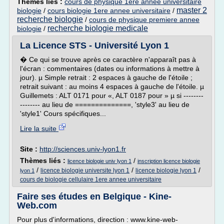
Thèmes liés :
cours de physique 1ere annee universitaire
master 2
biologie
/
cours biologie 1ere annee universitaire
/
recherche biologie
/
cours de physique premiere annee
recherche biologie medicale
biologie
/
La Licence STS - Université Lyon 1
� Ce qui se trouve après ce caractère n'apparaît pas à
l'écran : commentaires (dates ou informations à mettre à
jour). µ Simple retrait : 2 espaces à gauche de l'étoile ;
retrait suivant : au moins 4 espaces à gauche de l'étoile. µ
Guillemets : ALT 0171 pour «, ALT 0187 pour » µ si --------
-------- au lieu de ==============, 'style3' au lieu de
'style1' Cours spécifiques...
Lire la suite
Site :
http://sciences.univ-lyon1.fr
Thèmes liés :
/
licence biologie univ lyon 1
inscription licence biologie
/
/
/
licence biologie universite lyon 1
licence biologie lyon 1
lyon 1
cours de biologie cellulaire 1ere annee universitaire
Faire ses études en Belgique - Kine-
Web.com
Pour plus d'informations, direction : www.kine-web-