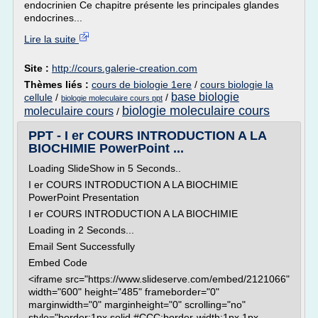
endocrinien Ce chapitre présente les principales glandes
endocrines...
Lire la suite
Site :
http://cours.galerie-creation.com
Thèmes liés :
cours de biologie 1ere
/
cours biologie la
base biologie
cellule
/
/
biologie moleculaire cours ppt
biologie moleculaire cours
moleculaire cours
/
PPT - I er COURS INTRODUCTION A LA
BIOCHIMIE PowerPoint ...
Loading SlideShow in 5 Seconds..
I er COURS INTRODUCTION A LA BIOCHIMIE
PowerPoint Presentation
I er COURS INTRODUCTION A LA BIOCHIMIE
Loading in 2 Seconds...
Email Sent Successfully
Embed Code
<iframe src="https://www.slideserve.com/embed/2121066"
width="600" height="485" frameborder="0"
marginwidth="0" marginheight="0" scrolling="no"
style="border:1px solid #CCC;border-width:1px 1px...