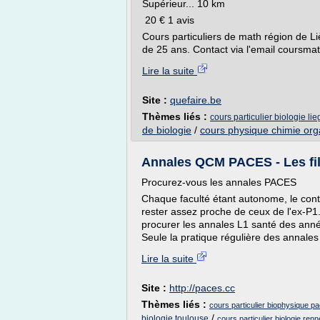
Supérieur... 10 km
20 € 1 avis
Cours particuliers de math région de Li
de 25 ans. Contact via l'email coursm
Lire la suite
Site :
quefaire.be
Thèmes liés :
cours particulier biologie lie
de biologie
/
cours physique chimie or
Annales QCM PACES - Les fili
Procurez-vous les annales PACES
Chaque faculté étant autonome, le co
rester assez proche de ceux de l'ex-P1. 
procurer les annales L1 santé des ann
Seule la pratique régulière des annale
Lire la suite
Site :
http://paces.cc
Thèmes liés :
cours particulier biophysique p
/
biologie toulouse
cours particulier biologie ren