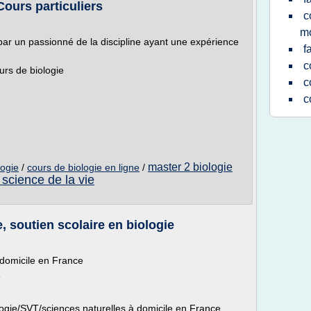
Cours particuliers
c
mo
ar un passionné de la discipline ayant une expérience
f
c
urs de biologie
c
c
master 2 biologie
logie
/
cours de biologie en ligne
/
 science de la vie
e, soutien scolaire en biologie
domicile en France
e
logie/SVT/sciences naturelles à domicile en France