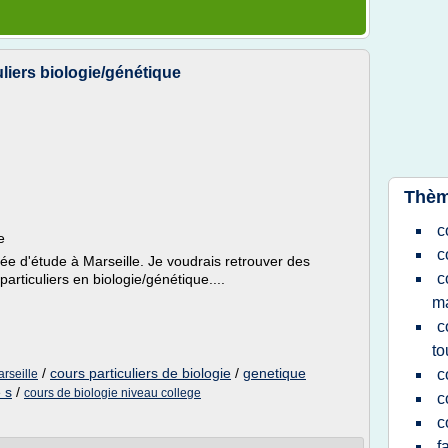
liers biologie/génétique
Thèm
c
e
c
ée d'étude à Marseille. Je voudrais retrouver des
c
articuliers en biologie/génétique....
ma
c
to
/
cours particuliers de biologie
/
genetique
c
arseille
 s
/
cours de biologie niveau college
c
c
f