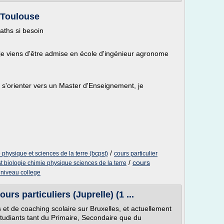
à Toulouse
aths si besoin
je viens d'être admise en école d'ingénieur agronome
 s'orienter vers un Master d'Enseignement, je
/
 physique et sciences de la terre (bcpst)
cours particulier
/
cours
t biologie chimie physique sciences de la terre
 niveau college
rs particuliers (Juprelle) (1 ...
 et de coaching scolaire sur Bruxelles, et actuellement
étudiants tant du Primaire, Secondaire que du