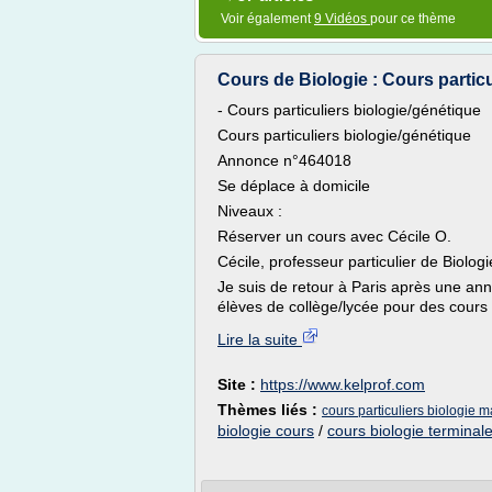
Voir également
9 Vidéos
pour ce thème
Cours de Biologie : Cours particu
- Cours particuliers biologie/génétique
Cours particuliers biologie/génétique
Annonce n°464018
Se déplace à domicile
Niveaux :
Réserver un cours avec Cécile O.
Cécile, professeur particulier de Biologi
Je suis de retour à Paris après une ann
élèves de collège/lycée pour des cours p
Lire la suite
Site :
https://www.kelprof.com
Thèmes liés :
cours particuliers biologie m
biologie cours
/
cours biologie terminale