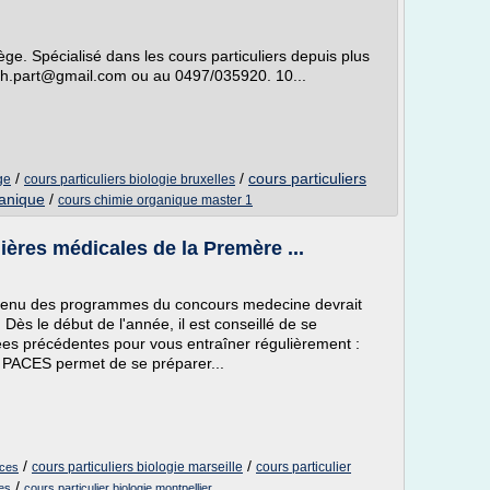
ège. Spécialisé dans les cours particuliers depuis plus
ath.part@gmail.com ou au 0497/035920. 10...
/
/
cours particuliers
ge
cours particuliers biologie bruxelles
ganique
/
cours chimie organique master 1
ères médicales de la Premère ...
ntenu des programmes du concours medecine devrait
Dès le début de l'année, il est conseillé de se
ées précédentes pour vous entraîner régulièrement :
s PACES permet de se préparer...
/
/
cours particuliers biologie marseille
cours particulier
aces
/
nes
cours particulier biologie montpellier