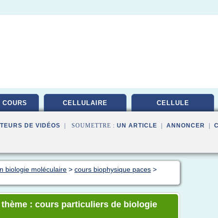
 COURS
CELLULAIRE
CELLULE
TEURS DE VIDÉOS
| SOUMETTRE :
UN ARTICLE
|
ANNONCER
|
n biologie moléculaire
>
cours biophysique paces
>
 thème : cours particuliers de biologie