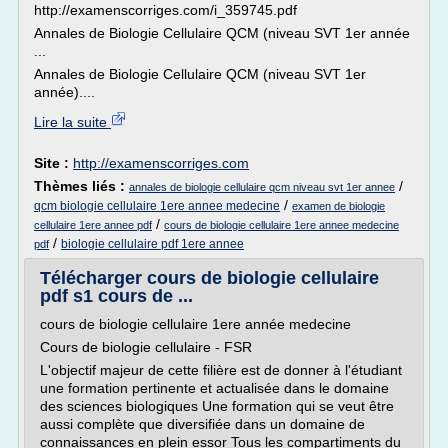
http://examenscorriges.com/i_359745.pdf
Annales de Biologie Cellulaire QCM (niveau SVT 1er année
...
Annales de Biologie Cellulaire QCM (niveau SVT 1er
année)....
Lire la suite
Site :
http://examenscorriges.com
Thèmes liés :
/
annales de biologie cellulaire qcm niveau svt 1er annee
/
qcm biologie cellulaire 1ere annee medecine
examen de biologie
/
cellulaire 1ere annee pdf
cours de biologie cellulaire 1ere annee medecine
/
biologie cellulaire pdf 1ere annee
pdf
Télécharger cours de biologie cellulaire
pdf s1 cours de ...
cours de biologie cellulaire 1ere année medecine
Cours de biologie cellulaire - FSR
L'objectif majeur de cette filière est de donner à l'étudiant
une formation pertinente et actualisée dans le domaine
des sciences biologiques Une formation qui se veut être
aussi complète que diversifiée dans un domaine de
connaissances en plein essor Tous les compartiments du