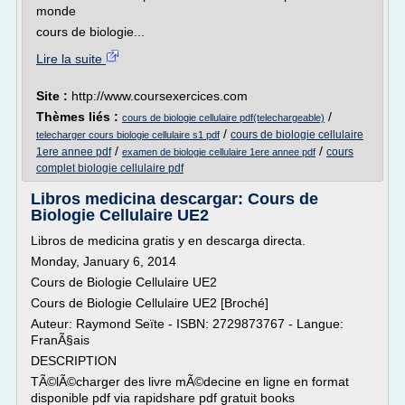
monde
cours de biologie...
Lire la suite
Site :
http://www.coursexercices.com
Thèmes liés :
/
cours de biologie cellulaire pdf(telechargeable)
/
cours de biologie cellulaire
telecharger cours biologie cellulaire s1 pdf
/
/
1ere annee pdf
cours
examen de biologie cellulaire 1ere annee pdf
complet biologie cellulaire pdf
Libros medicina descargar: Cours de
Biologie Cellulaire UE2
Libros de medicina gratis y en descarga directa.
Monday, January 6, 2014
Cours de Biologie Cellulaire UE2
Cours de Biologie Cellulaire UE2 [Broché]
Auteur: Raymond Seïte - ISBN: 2729873767 - Langue:
FranÃ§ais
DESCRIPTION
TÃ©lÃ©charger des livre mÃ©decine en ligne en format
disponible pdf via rapidshare pdf gratuit books