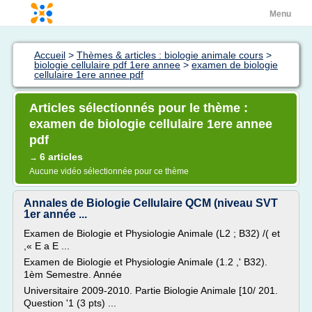
Menu
Accueil
>
Thèmes & articles : biologie animale cours
>
biologie cellulaire pdf 1ere annee
>
examen de biologie
cellulaire 1ere annee pdf
Articles sélectionnés pour le thème :
examen de biologie cellulaire 1ere annee
pdf
6 articles
→
Aucune vidéo sélectionnée pour ce thème
Annales de Biologie Cellulaire QCM (niveau SVT
1er année ...
Examen de Biologie et Physiologie Animale (L2 ; B32) /( et
,« E a E ...
Examen de Biologie et Physiologie Animale (1.2 ,' B32).
1èm Semestre. Année
Universitaire 2009-2010. Partie Biologie Animale [10/ 201.
Question '1 (3 pts) ...