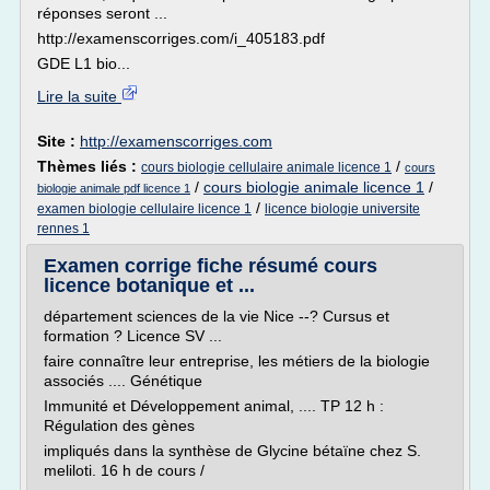
réponses seront ...
http://examenscorriges.com/i_405183.pdf
GDE L1 bio...
Lire la suite
Site :
http://examenscorriges.com
Thèmes liés :
/
cours biologie cellulaire animale licence 1
cours
/
cours biologie animale licence 1
/
biologie animale pdf licence 1
/
examen biologie cellulaire licence 1
licence biologie universite
rennes 1
Examen corrige fiche résumé cours
licence botanique et ...
département sciences de la vie Nice --? Cursus et
formation ? Licence SV ...
faire connaître leur entreprise, les métiers de la biologie
associés .... Génétique
Immunité et Développement animal, .... TP 12 h :
Régulation des gènes
impliqués dans la synthèse de Glycine bétaïne chez S.
meliloti. 16 h de cours /