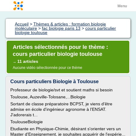
Menu
Accueil
>
Thèmes & articles : formation biologie
moléculaire
>
fac biologie paris 13
>
cours particulier
biologie toulouse
Articles sélectionnés pour le thème :
cours particulier biologie toulouse
11 articles
→
Aucune vidéo sélectionnée pour ce thème
Cours particuliers Biologie à Toulouse
Professeur de biologie/svt et soutient maths si besoin
Toulouse, Auzeville-Tolosane,...Biologie
Sortant de classe préparatoire BCPST, je viens d'être
admise en école d'ingénieur agronome à l'ENSAT.
J'adorerais t...
ToulouseBiologie
Etudiante en Physique-Chimie, désirant s'orienter vers un
Master d'Enseignement, je souhaites acquérir de l'expérie...