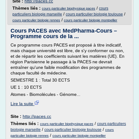
Site :
http://paces.cc
Thèmes liés :
/
cours
cours particulier biophysique paces
/
/
particuliers biologie marseille
cours particulier biologie toulouse
/
cours particulier biologie rennes
cours particulier biologie montpellier
Cours PACES avec MedPharma-Cours –
Programme cours de la ...
Ce programme cours PACES est proposé à titre indicatif,
mais chaque université est libre, de s'y conformer ou non,
et de répartir les coefficients suivant les matières (UE). En
région Parisienne le passage à la PACES ne devrait
entraîner qu'une faible modification des programmes de
chaque faculté de médecine.
SEMESTRE 1 : Total 30 ECTS
UE 1 : 10 ECTS
Atomes - Biomolécules - Génome...
Lire la suite
Site :
http://paces.cc
Thèmes liés :
/
cours particuliers
cours particulier biophysique paces
/
/
biologie marseille
cours particulier biologie toulouse
cours
/
particulier biologie rennes
cours particulier biologie montpellier