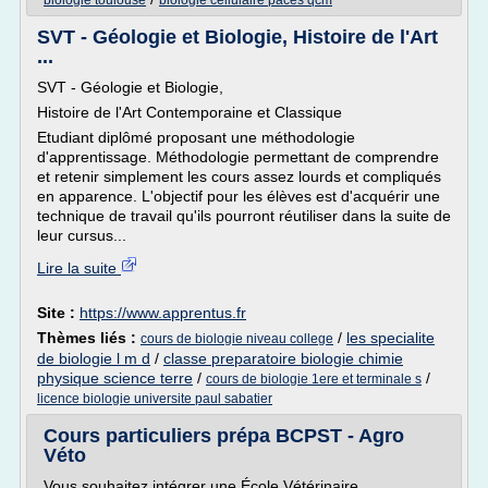
biologie toulouse
biologie cellulaire paces qcm
SVT - Géologie et Biologie, Histoire de l'Art
...
SVT - Géologie et Biologie,
Histoire de l'Art Contemporaine et Classique
Etudiant diplômé proposant une méthodologie
d'apprentissage. Méthodologie permettant de comprendre
et retenir simplement les cours assez lourds et compliqués
en apparence. L'objectif pour les élèves est d'acquérir une
technique de travail qu'ils pourront réutiliser dans la suite de
leur cursus...
Lire la suite
Site :
https://www.apprentus.fr
Thèmes liés :
/
les specialite
cours de biologie niveau college
de biologie l m d
/
classe preparatoire biologie chimie
physique science terre
/
/
cours de biologie 1ere et terminale s
licence biologie universite paul sabatier
Cours particuliers prépa BCPST - Agro
Véto
Vous souhaitez intégrer une École Vétérinaire,