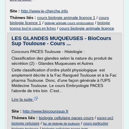
Site :
http://www.je-cherche.info
Thèmes liés :
cours biologie animale licence 1
/
cours
biologie licence 1
/
/
biologie
biologie animale cours protozoaires
/
cours biologie animale licence
licence tout le cours en fiches
LES GLANDES MUQUEUSES - BioCours
Sup Toulouse - Cours ...
Concours PACES Toulouse - Histologie :
Classification des glandes selon la nature du produit de
sécrétion (2) - Glandes Muqueuses et Autres
Cette classification d'ordre plutôt physiologique est
amplement décrite à la Fac Rangueil Toulouse et à la Fac
pharma Toulouse. Donc, d'une façon générale à l'UPS
Médecine Toulouse. Le cours Embryologie PACES
l'aborde de très loin. C'est...
Lire la suite
Site :
http://www.biocourssup.fr
Thèmes liés :
biologie cellulaire paces cours
/
paces ue2
/
/
biologie cellulaire
cours particulier
fac de biologie de toulouse
/