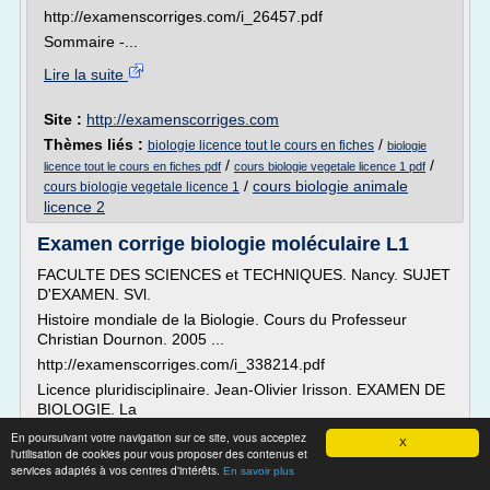
http://examenscorriges.com/i_26457.pdf
Sommaire -...
Lire la suite
Site :
http://examenscorriges.com
Thèmes liés :
/
biologie licence tout le cours en fiches
biologie
/
/
licence tout le cours en fiches pdf
cours biologie vegetale licence 1 pdf
/
cours biologie animale
cours biologie vegetale licence 1
licence 2
Examen corrige biologie moléculaire L1
FACULTE DES SCIENCES et TECHNIQUES. Nancy. SUJET
D'EXAMEN. SVl.
Histoire mondiale de la Biologie. Cours du Professeur
Christian Dournon. 2005 ...
http://examenscorriges.com/i_338214.pdf
Licence pluridisciplinaire. Jean-Olivier Irisson. EXAMEN DE
BIOLOGIE. La
concision, la qualité de l'expression et de l'orthographe des
En poursuivant votre navigation sur ce site, vous acceptez
X
l'utilisation de cookies pour vous proposer des contenus et
réponses seront ...
services adaptés à vos centres d'intérêts.
En savoir plus
http://examenscorriges.com/i_405183.pdf