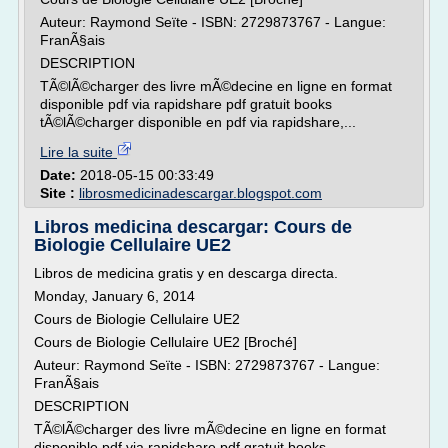
Auteur: Raymond Seïte - ISBN: 2729873767 - Langue:
FranÃ§ais
DESCRIPTION
TÃ©lÃ©charger des livre mÃ©decine en ligne en format
disponible pdf via rapidshare pdf gratuit books
tÃ©lÃ©charger disponible en pdf via rapidshare,...
Lire la suite
Date:
2018-05-15 00:33:49
Site :
librosmedicinadescargar.blogspot.com
Libros medicina descargar: Cours de
Biologie Cellulaire UE2
Libros de medicina gratis y en descarga directa.
Monday, January 6, 2014
Cours de Biologie Cellulaire UE2
Cours de Biologie Cellulaire UE2 [Broché]
Auteur: Raymond Seïte - ISBN: 2729873767 - Langue:
FranÃ§ais
DESCRIPTION
TÃ©lÃ©charger des livre mÃ©decine en ligne en format
disponible pdf via rapidshare pdf gratuit books