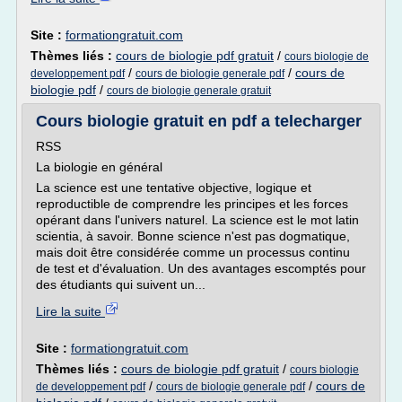
Site :
formationgratuit.com
Thèmes liés :
cours de biologie pdf gratuit
/
cours biologie de
/
/
cours de
developpement pdf
cours de biologie generale pdf
biologie pdf
/
cours de biologie generale gratuit
Cours biologie gratuit en pdf a telecharger
RSS
La biologie en général
La science est une tentative objective, logique et
reproductible de comprendre les principes et les forces
opérant dans l'univers naturel. La science est le mot latin
scientia, à savoir. Bonne science n'est pas dogmatique,
mais doit être considérée comme un processus continu
de test et d'évaluation. Un des avantages escomptés pour
des étudiants qui suivent un...
Lire la suite
Site :
formationgratuit.com
Thèmes liés :
cours de biologie pdf gratuit
/
cours biologie
/
/
cours de
de developpement pdf
cours de biologie generale pdf