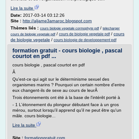
Lire la suite
Date:
2017-03-14 03:12:26
Site :
http://aljame3amaroc.blogspot.com
Thèmes liés :
/
cours biologie vegetale cormophyte pdf
telecharger
/
/
cours
cours de biologie vegetale pdf
cours de biologie vegetale pdf
de biologie vegetale
/
cours biologie de developpement pdf
formation gratuit - cours biologie , pascal
courtot en pdf ...
cours biologie , pascal courtot en pdf
Â
Qu'est-ce qui agit sur le déterminisme sexuel des
organismes marins ? Pourquoi un certain nombre d'entre
eux changent-ils de sexe au cours de leurÂ
Trois étonnements ont été à la base de l'intérêt porté à
- 1 L'étonnement du plongeur débutant face à un gros
mérou, surtout lorsqu'il apprend qu'il ne peut être qu'un
mâle. cours biologie...
Lire la suite
Site :
formationgratuit.com