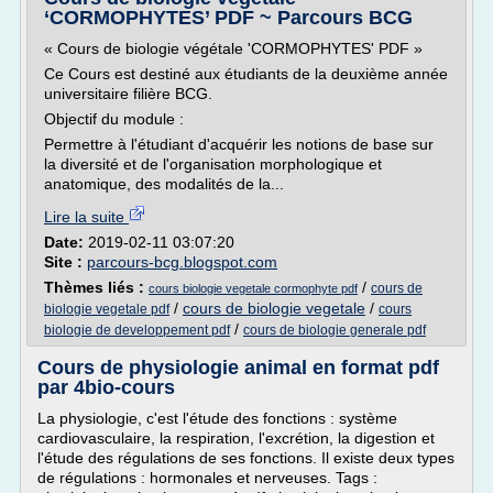
‘CORMOPHYTES’ PDF ~ Parcours BCG
« Cours de biologie végétale 'CORMOPHYTES' PDF »
Ce Cours est destiné aux étudiants de la deuxième année
universitaire filière BCG.
Objectif du module :
Permettre à l'étudiant d'acquérir les notions de base sur
la diversité et de l'organisation morphologique et
anatomique, des modalités de la...
Lire la suite
Date:
2019-02-11 03:07:20
Site :
parcours-bcg.blogspot.com
Thèmes liés :
/
cours de
cours biologie vegetale cormophyte pdf
/
cours de biologie vegetale
/
biologie vegetale pdf
cours
/
biologie de developpement pdf
cours de biologie generale pdf
Cours de physiologie animal en format pdf
par 4bio-cours
La physiologie, c'est l'étude des fonctions : système
cardiovasculaire, la respiration, l'excrétion, la digestion et
l'étude des régulations de ses fonctions. Il existe deux types
de régulations : hormonales et nerveuses. Tags :