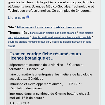
grands chapitres : Biologie Générale et appliquée, Nutrition
et Alimentation, Sciences Médico-Sociales, Technologie et
Techniques professionnelles. Ce sont plus de 34 cours...
Lire la suite
Site :
https://www.formationcappetiteenfance.com
Thèmes liés :
/
fiche revision biologie cap petite enfance
fiche biologie
/
/
cap petite enfance
biologie nutrition alimentation science medico sociale
/
cours de biologie humaine gratuit pdf
cours de biologie humaine en ligne
gratuit
Examen corrige fiche résumé cours
licence botanique et ...
département sciences de la vie Nice --? Cursus et
formation ? Licence SV ...
faire connaître leur entreprise, les métiers de la biologie
associés .... Génétique
Immunité et Développement animal, .... TP 12 h :
Régulation des gènes
impliqués dans la synthèse de Glycine bétaïne chez S.
meliloti. 16 h de cours /
TD. 8 h C/TD.