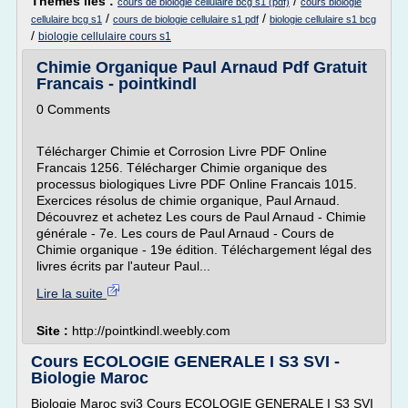
Thèmes liés :
/
cours de biologie cellulaire bcg s1 (pdf)
cours biologie
/
/
cellulaire bcg s1
cours de biologie cellulaire s1 pdf
biologie cellulaire s1 bcg
/
biologie cellulaire cours s1
Chimie Organique Paul Arnaud Pdf Gratuit
Francais - pointkindl
0 Comments
Télécharger Chimie et Corrosion Livre PDF Online
Francais 1256. Télécharger Chimie organique des
processus biologiques Livre PDF Online Francais 1015.
Exercices résolus de chimie organique, Paul Arnaud.
Découvrez et achetez Les cours de Paul Arnaud - Chimie
générale - 7e. Les cours de Paul Arnaud - Cours de
Chimie organique - 19e édition. Téléchargement légal des
livres écrits par l'auteur Paul...
Lire la suite
Site :
http://pointkindl.weebly.com
Cours ECOLOGIE GENERALE I S3 SVI -
Biologie Maroc
Biologie Maroc svi3 Cours ECOLOGIE GENERALE I S3 SVI