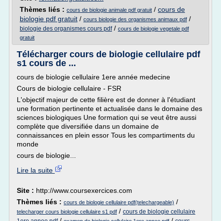
Thèmes liés :
/
cours de
cours de biologie animale pdf gratuit
biologie pdf gratuit
/
/
cours biologie des organismes animaux pdf
/
biologie des organismes cours pdf
cours de biologie vegetale pdf
gratuit
Télécharger cours de biologie cellulaire pdf
s1 cours de ...
cours de biologie cellulaire 1ere année medecine
Cours de biologie cellulaire - FSR
L'objectif majeur de cette filière est de donner à l'étudiant
une formation pertinente et actualisée dans le domaine des
sciences biologiques Une formation qui se veut être aussi
complète que diversifiée dans un domaine de
connaissances en plein essor Tous les compartiments du
monde
cours de biologie...
Lire la suite
Site :
http://www.coursexercices.com
Thèmes liés :
/
cours de biologie cellulaire pdf(telechargeable)
/
cours de biologie cellulaire
telecharger cours biologie cellulaire s1 pdf
/
/