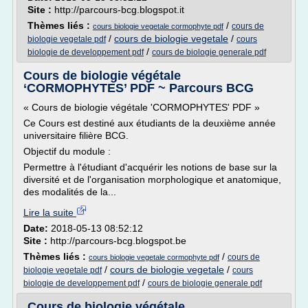
Site :
http://parcours-bcg.blogspot.it
Thèmes liés :
/
cours de
cours biologie vegetale cormophyte pdf
/
cours de biologie vegetale
/
biologie vegetale pdf
cours
/
biologie de developpement pdf
cours de biologie generale pdf
Cours de biologie végétale
‘CORMOPHYTES’ PDF ~ Parcours BCG
« Cours de biologie végétale 'CORMOPHYTES' PDF »
Ce Cours est destiné aux étudiants de la deuxième année
universitaire filière BCG.
Objectif du module :
Permettre à l'étudiant d'acquérir les notions de base sur la
diversité et de l'organisation morphologique et anatomique,
des modalités de la...
Lire la suite
Date:
2018-05-13 08:52:12
Site :
http://parcours-bcg.blogspot.be
Thèmes liés :
/
cours de
cours biologie vegetale cormophyte pdf
/
cours de biologie vegetale
/
biologie vegetale pdf
cours
/
biologie de developpement pdf
cours de biologie generale pdf
Cours de biologie végétale