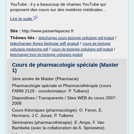
YouTube : il y a beaucoup de chaines YouTube qui
proposent des cours sur des matières médicales...
Lire la suite
Site :
http://www.passerlapaces.fr
Thèmes liés :
/
telecharger cours biologie cellulaire pdf gratuit
telecharger livres biologie pdf gratuit
/
cours de biologie
/
/
cellulaire medecine pdf
cours de biologie cellulaire pdf gratuit
telecharger livre de biologie cellulaire gratuit
Cours de pharmacologie spéciale (Master
1)
1ère année de Master (Pharmacie)
Pharmacologie spéciale et Pharmacothérapie (cours
FARM 2129 - coordonnateur: P. Tulkens)
Diapositives / Transparents / Sites WEB du cours 2007-
2008
Cours théoriques (pharmacologie): O. Feron, E.
Hermans, J.C. Jonas, P. Tulkens
Séminaires (pharmacothérapie): E. Ampe, F. Van
Bambeke (avec la collaboration de A. Spinewine).