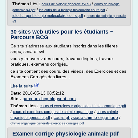
Thèmes liés :
/
cours de biologie generale svi s3
cours de biologie
/
/
generale s3 pdf
les outils de la biologie moleculaire cours pdf
/
telecharger biologie moleculaire cours pdf
cours de biologie generale
s3
30 sites web utiles pour les étudiants ~
Parcours BCG
Ce site s'adresse aux étudiants inscrits dans les filières
smpc, smia et svt
vous y trouverez des cours, travaux dirigées, travaux
pratiques, examens corrigés...
ce site contient des cours, des vidéos, des Exercices et des
Examens Corrigés des livres...
Lire la suite
Date:
2018-05-13 08:52:12
Site :
parcours-bcg.blogspot.com
Thèmes liés :
cours et exercices corriges de chimie organique pdf
/
/
cours et exercices corriges de chimie organique
cours chimie
/
cours physique chimie organique
/
organique generale pdf
chimie organique generale exercices corriges pdf
Examen corrige physiologie animale pdf