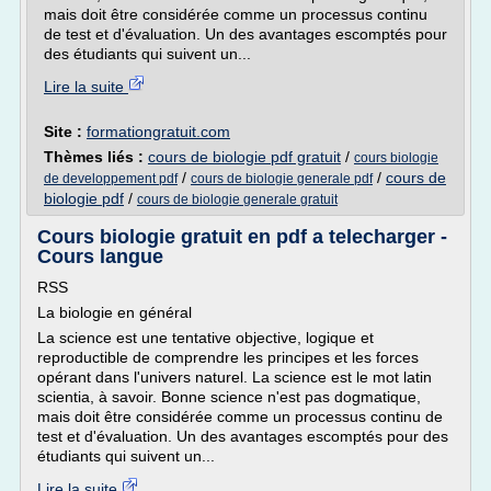
mais doit être considérée comme un processus continu
de test et d'évaluation. Un des avantages escomptés pour
des étudiants qui suivent un...
Lire la suite
Site :
formationgratuit.com
Thèmes liés :
cours de biologie pdf gratuit
/
cours biologie
/
/
cours de
de developpement pdf
cours de biologie generale pdf
biologie pdf
/
cours de biologie generale gratuit
Cours biologie gratuit en pdf a telecharger -
Cours langue
RSS
La biologie en général
La science est une tentative objective, logique et
reproductible de comprendre les principes et les forces
opérant dans l'univers naturel. La science est le mot latin
scientia, à savoir. Bonne science n'est pas dogmatique,
mais doit être considérée comme un processus continu de
test et d'évaluation. Un des avantages escomptés pour des
étudiants qui suivent un...
Lire la suite