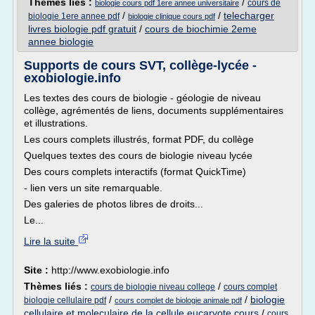
Thèmes liés :
/
cours de
biologie cours pdf 1ere annee universitaire
/
/
telecharger
biologie 1ere annee pdf
biologie clinique cours pdf
livres biologie pdf gratuit
/
cours de biochimie 2eme
annee biologie
Supports de cours SVT, collège-lycée -
exobiologie.info
Les textes des cours de biologie - géologie de niveau
collège, agrémentés de liens, documents supplémentaires
et illustrations.
Les cours complets illustrés, format PDF, du collège
Quelques textes des cours de biologie niveau lycée
Des cours complets interactifs (format QuickTime)
- lien vers un site remarquable.
Des galeries de photos libres de droits...
Le...
Lire la suite
Site :
http://www.exobiologie.info
Thèmes liés :
/
cours de biologie niveau college
cours complet
/
/
biologie
biologie cellulaire pdf
cours complet de biologie animale pdf
cellulaire et moleculaire de la cellule eucaryote cours
/
cours