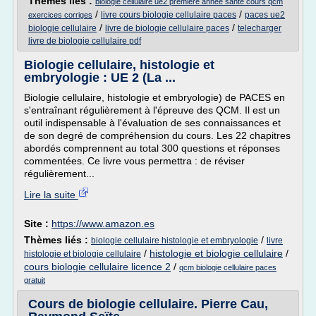
Thèmes liés :
biologie cellulaire ue2 premiere annee sante cours qcm
/
/
livre cours biologie cellulaire paces
paces ue2
exercices corriges
/
/
biologie cellulaire
livre de biologie cellulaire paces
telecharger
livre de biologie cellulaire pdf
Biologie cellulaire, histologie et
embryologie : UE 2 (La ...
Biologie cellulaire, histologie et embryologie) de PACES en
s'entraînant régulièrement à l'épreuve des QCM. Il est un
outil indispensable à l'évaluation de ses connaissances et
de son degré de compréhension du cours. Les 22 chapitres
abordés comprennent au total 300 questions et réponses
commentées. Ce livre vous permettra : de réviser
régulièrement...
Lire la suite
Site :
https://www.amazon.es
Thèmes liés :
/
biologie cellulaire histologie et embryologie
livre
/
histologie et biologie cellulaire
/
histologie et biologie cellulaire
cours biologie cellulaire licence 2
/
qcm biologie cellulaire paces
gratuit
Cours de biologie cellulaire. Pierre Cau,