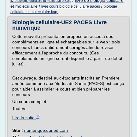
/
livre de biologie cellulaire
livre biologie cellulaire et moleculaire karp
et moleculaire
/
/
livre cours biologie cellulaire paces
biologie
cellulaire et moleculaire karp
Biologie cellulaire-UE2 PACES Livre
numérique
Cette nouvelle présentation propose un accès à des
compléments en ligne téléchargeables sur le web : trois
concours blancs entièrement corrigés afin de réviser
efficacement à l'approche du concours. (Ces
compléments en ligne seront disponible à partir de début
juillet).
Cet ouvrage, destiné aux étudiants inscrits en Première
année commune aux études de Santé (PACES) est conçu
pour aider à assimiler le cours et bien préparer les
concours.
Un cours complet
Toutes...
Lire la suite
Site :
numerique.dunod.com