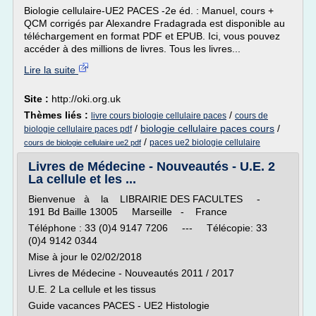
Biologie cellulaire-UE2 PACES -2e éd. : Manuel, cours +
QCM corrigés par Alexandre Fradagrada est disponible au
téléchargement en format PDF et EPUB. Ici, vous pouvez
accéder à des millions de livres. Tous les livres...
Lire la suite
Site :
http://oki.org.uk
Thèmes liés :
/
livre cours biologie cellulaire paces
cours de
/
biologie cellulaire paces cours
/
biologie cellulaire paces pdf
/
paces ue2 biologie cellulaire
cours de biologie cellulaire ue2 pdf
Livres de Médecine - Nouveautés - U.E. 2
La cellule et les ...
Bienvenue à la LIBRAIRIE DES FACULTES -
191 Bd Baille 13005 Marseille - France
Téléphone : 33 (0)4 9147 7206 --- Télécopie: 33
(0)4 9142 0344
Mise à jour le 02/02/2018
Livres de Médecine - Nouveautés 2011 / 2017
U.E. 2 La cellule et les tissus
Guide vacances PACES - UE2 Histologie