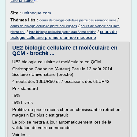
Lire la suite
Site :
unitheque.com
Thèmes liés :
/
cours de biologie cellulaire pierre cau raymond seite
/
cours de biologie cellulaire pierre cau ellipses
cours de biologie cellulaire
/
/
cours de
pierre cau
livre biologie cellulaire pierre cau 5eme edition
biologie cellulaire premiere annee medecine
UE2 biologie cellulaire et moléculaire en
QCM - broché ...
UE2 biologie cellulaire et moléculaire en QCM
Christophe Chanoine (Auteur) Paru le 12 août 2014
Scolaire / Universitaire (broché)
4 neufs dès 13EUR50 et 7 occasions dès 6EUR42
Prix standard
-5%
-5% Livres
Profitez du prix le moins cher en choisissant le retrait en
magasin En plus c'est gratuit
Le prix se mettra à jour automatiquement lors de la
validation de votre commande
Voir les...