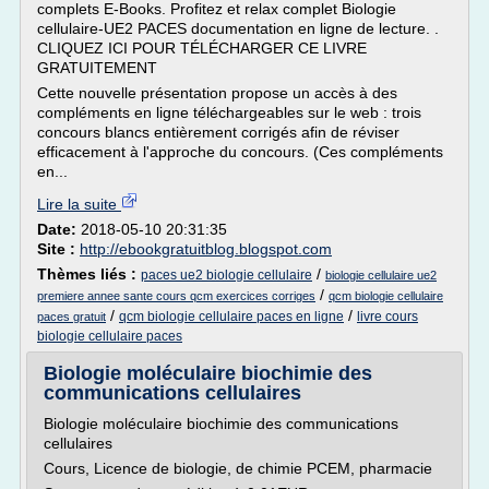
complets E-Books. Profitez et relax complet Biologie
cellulaire-UE2 PACES documentation en ligne de lecture. .
CLIQUEZ ICI POUR TÉLÉCHARGER CE LIVRE
GRATUITEMENT
Cette nouvelle présentation propose un accès à des
compléments en ligne téléchargeables sur le web : trois
concours blancs entièrement corrigés afin de réviser
efficacement à l'approche du concours. (Ces compléments
en...
Lire la suite
Date:
2018-05-10 20:31:35
Site :
http://ebookgratuitblog.blogspot.com
Thèmes liés :
/
paces ue2 biologie cellulaire
biologie cellulaire ue2
/
premiere annee sante cours qcm exercices corriges
qcm biologie cellulaire
/
/
qcm biologie cellulaire paces en ligne
livre cours
paces gratuit
biologie cellulaire paces
Biologie moléculaire biochimie des
communications cellulaires
Biologie moléculaire biochimie des communications
cellulaires
Cours, Licence de biologie, de chimie PCEM, pharmacie