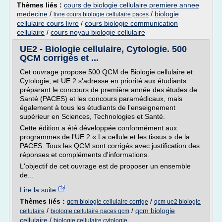
Thèmes liés :
cours de biologie cellulaire premiere annee
medecine
/
/
biologie
livre cours biologie cellulaire paces
cellulaire cours livre
/
cours biologie communication
cellulaire
/
cours noyau biologie cellulaire
UE2 - Biologie cellulaire, Cytologie. 500
QCM corrigés et ...
Cet ouvrage propose 500 QCM de Biologie cellulaire et
Cytologie, et UE 2 s'adresse en priorité aux étudiants
préparant le concours de première année des études de
Santé (PACES) et les concours paramédicaux, mais
également à tous les étudiants de l'enseignement
supérieur en Sciences, Technologies et Santé.
Cette édition a été développée conformément aux
programmes de l'UE 2 « La cellule et les tissus » de la
PACES. Tous les QCM sont corrigés avec justification des
réponses et compléments d'informations.
L'objectif de cet ouvrage est de proposer un ensemble
de...
Lire la suite
Thèmes liés :
/
qcm biologie cellulaire corrige
qcm ue2 biologie
/
/
qcm biologie
cellulaire
biologie cellulaire paces qcm
cellulaire
/
biologie cellulaire cytologie