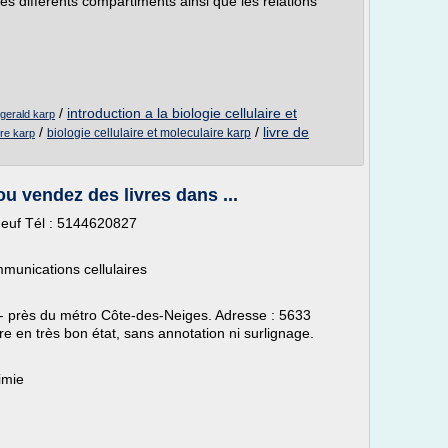
es différents compartiments ainsi que les relations
/
introduction a la biologie cellulaire et
e gerald karp
/
/
livre de
biologie cellulaire et moleculaire karp
ire karp
ou vendez des livres dans ...
t neuf Tél : 5144620827
munications cellulaires
près du métro Côte-des-Neiges. Adresse : 5633
e en très bon état, sans annotation ni surlignage.
imie