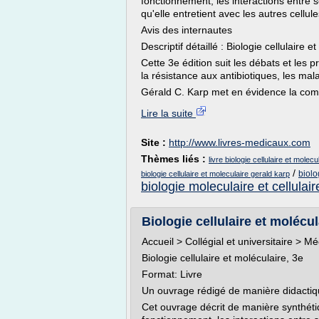
fonctionnement, les interactions entre s
qu'elle entretient avec les autres cellul
Avis des internautes
Descriptif détaillé : Biologie cellulaire e
Cette 3e édition suit les débats et les p
la résistance aux antibiotiques, les mala
Gérald C. Karp met en évidence la comp
Lire la suite
Site :
http://www.livres-medicaux.com
Thèmes liés :
livre biologie cellulaire et molecu
/
biolo
biologie cellulaire et moleculaire gerald karp
biologie moleculaire et cellulair
Biologie cellulaire et molécu
Accueil > Collégial et universitaire > Mé
Biologie cellulaire et moléculaire, 3e
Format: Livre
Un ouvrage rédigé de manière didactiqu
Cet ouvrage décrit de manière synthétiqu