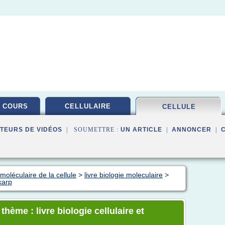
 COURS
CELLULAIRE
CELLULE
TEURS DE VIDÉOS
| SOUMETTRE :
UN ARTICLE
|
ANNONCER
|
moléculaire de la cellule
>
livre biologie moleculaire
>
 karp
thème : livre biologie cellulaire et