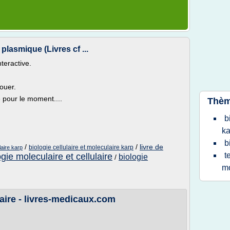
plasmique (Livres cf ...
nteractive.
ouer.
e pour le moment....
Thèm
b
ka
b
/
/
livre de
biologie cellulaire et moleculaire karp
laire karp
t
ogie moleculaire et cellulaire
biologie
/
mo
laire - livres-medicaux.com