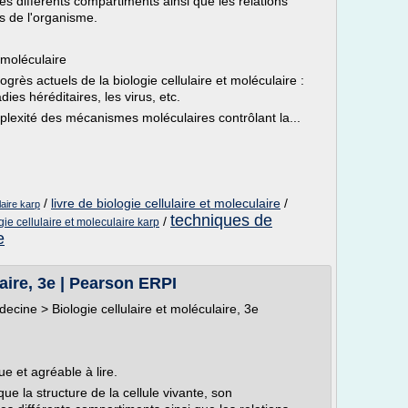
es différents compartiments ainsi que les relations
es de l'organisme.
t moléculaire
rogrès actuels de la biologie cellulaire et moléculaire :
dies héréditaires, les virus, etc.
lexité des mécanismes moléculaires contrôlant la...
/
livre de biologie cellulaire et moleculaire
/
laire karp
techniques de
/
gie cellulaire et moleculaire karp
e
laire, 3e | Pearson ERPI
decine > Biologie cellulaire et moléculaire, 3e
e et agréable à lire.
e la structure de la cellule vivante, son