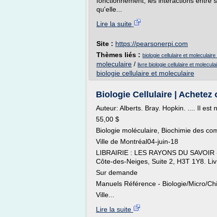
fonctionnement, les interactions entre s
qu'elle...
Lire la suite
Site :
https://pearsonerpi.com
Thèmes liés :
biologie cellulaire et moleculair
moleculaire
/
livre biologie cellulaire et molecula
biologie cellulaire et moleculaire
Biologie Cellulaire | Achetez 
Auteur: Alberts. Bray. Hopkin. .... Il es
55,00 $
Biologie moléculaire, Biochimie des com
Ville de Montréal04-juin-18
LIBRAIRIE : LES RAYONS DU SAVOIR - 
Côte-des-Neiges, Suite 2, H3T 1Y8. Livr
Sur demande
Manuels Référence - Biologie/Micro/Ch
Ville...
Lire la suite