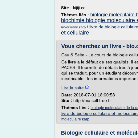
Site :
kijiji.ca
biologie moleculaire 
Thèmes liés :
biochimie biologie moleculaire e
/
livre de biologie cellulai
moleculaire karp
et cellulaire
Vous cherchez un livre - bio.ce
Cau & Seite - Le cours de biologie cellul
Ce livre a le défaut de ses qualités. I
PACES. Il fourmille de détails très à j
qui se traduit, pour un étudiant découv
inextricable : les informations important
Lire la suite
Date:
2018-07-01 18:00:58
Site :
http://bio.cell.free.fr
Thèmes liés :
biologie moleculaire de la ce
livre de biologie cellulaire et moleculair
moleculaire karp
Biologie cellulaire et molécu