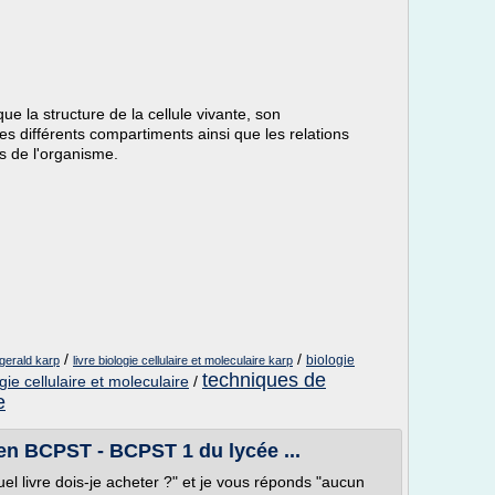
e la structure de la cellule vivante, son
es différents compartiments ainsi que les relations
es de l'organisme.
/
/
biologie
 gerald karp
livre biologie cellulaire et moleculaire karp
techniques de
ogie cellulaire et moleculaire
/
e
 en BCPST - BCPST 1 du lycée ...
l livre dois-je acheter ?" et je vous réponds "aucun