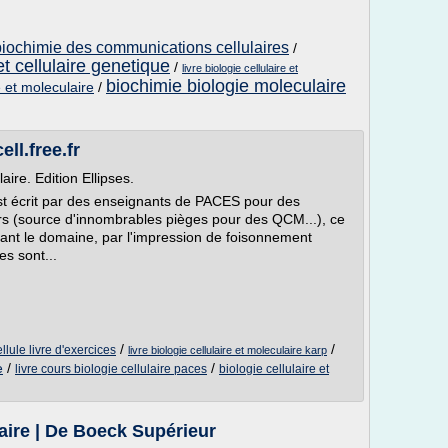
biochimie des communications cellulaires
/
t cellulaire genetique
/
livre biologie cellulaire et
biochimie biologie moleculaire
re et moleculaire
/
ll.free.fr
aire. Edition Ellipses.
l est écrit par des enseignants de PACES pour des
ours (source d'innombrables pièges pour des QCM...), ce
rant le domaine, par l'impression de foisonnement
es sont...
/
/
llule livre d'exercices
livre biologie cellulaire et moleculaire karp
e
/
/
livre cours biologie cellulaire paces
biologie cellulaire et
laire | De Boeck Supérieur