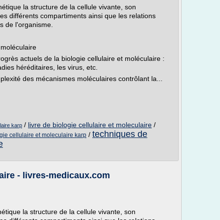
étique la structure de la cellule vivante, son
es différents compartiments ainsi que les relations
es de l'organisme.
t moléculaire
rogrès actuels de la biologie cellulaire et moléculaire :
dies héréditaires, les virus, etc.
lexité des mécanismes moléculaires contrôlant la...
/
livre de biologie cellulaire et moleculaire
/
ulaire karp
techniques de
/
gie cellulaire et moleculaire karp
e
laire - livres-medicaux.com
étique la structure de la cellule vivante, son