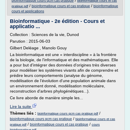
/
bioinformatique cours qcm cas pratique
bioinformatique cours et cas
/
/
bioinformatique cours et cas pratique
bioinformatique
pratique pdf
cours et applications
Bioinformatique - 2e édition - Cours et
applicatio ...
Collection : Sciences de la vie, Dunod
Parution : 2015-06-03
Gilbert Deléage , Manolo Gouy
La bioinformatique est une « interdiscipline » à la frontière
de la biologie, de l'informatique et des mathématiques. Elle
a pour but d'intégrer des données d'origines très diverses
pour modéliser les systèmes vivants afin de comprendre et
prédire leurs comportements (analyse du génome,
modélisation de l'évolution d'une population animale dans
un environnement donné, modélisation moléculaire,
reconstruction d'arbres phylogénétiques...).
Ce livre aborde de manière simple les...
Lire la suite
Thèmes liés :
/
bioinformatique cours qcm cas pratique pdf
/
bioinformatique cours qcm cas pratique
bioinformatique cours et cas
/
/
bioinformatique cours et cas pratique
pratique pdf
cours
bioinformatique pdf