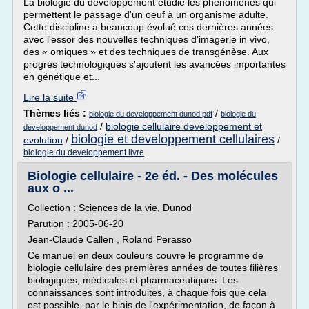
La biologie du développement étudie les phénomènes qui
permettent le passage d'un oeuf à un organisme adulte.
Cette discipline a beaucoup évolué ces dernières années
avec l'essor des nouvelles techniques d'imagerie in vivo,
des « omiques » et des techniques de transgénèse. Aux
progrès technologiques s'ajoutent les avancées importantes
en génétique et...
Lire la suite
Thèmes liés :
/
biologie du developpement dunod pdf
biologie du
/
biologie cellulaire developpement et
developpement dunod
biologie et developpement cellulaires
evolution
/
/
biologie du developpement livre
Biologie cellulaire - 2e éd. - Des molécules
aux o ...
Collection : Sciences de la vie, Dunod
Parution : 2005-06-20
Jean-Claude Callen , Roland Perasso
Ce manuel en deux couleurs couvre le programme de
biologie cellulaire des premières années de toutes filières
biologiques, médicales et pharmaceutiques. Les
connaissances sont introduites, à chaque fois que cela
est possible, par le biais de l'expérimentation, de façon à