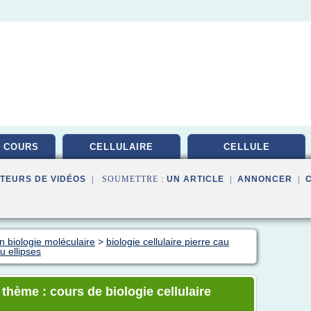
 COURS
CELLULAIRE
CELLULE
TEURS DE VIDÉOS
| SOUMETTRE :
UN ARTICLE
|
ANNONCER
|
n biologie moléculaire
>
biologie cellulaire pierre cau
u ellipses
 thème : cours de biologie cellulaire