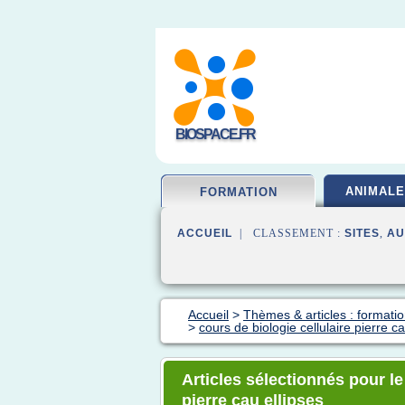
BIOSPACE.FR
ANIMALE
FORMATION
ACCUEIL
| CLASSEMENT :
SITES
,
AU
Accueil
>
Thèmes & articles : formatio
>
cours de biologie cellulaire pierre ca
Articles sélectionnés pour le
pierre cau ellipses