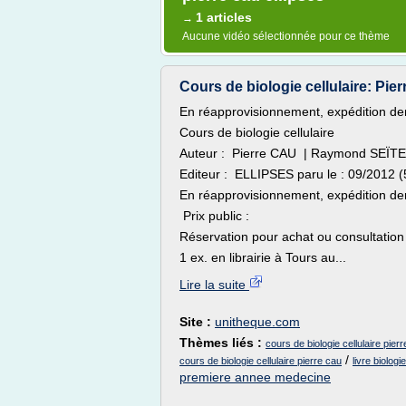
1 articles
→
Aucune vidéo sélectionnée pour ce thème
Cours de biologie cellulaire: Pi
En réapprovisionnement, expédition de
Cours de biologie cellulaire
Auteur : Pierre CAU | Raymond SEÏTE
Editeur : ELLIPSES paru le : 09/2012 (
En réapprovisionnement, expédition de
Prix public :
Réservation pour achat ou consultation e
1 ex. en librairie à Tours au...
Lire la suite
Site :
unitheque.com
Thèmes liés :
cours de biologie cellulaire pie
/
cours de biologie cellulaire pierre cau
livre biologi
premiere annee medecine