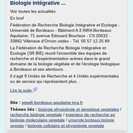
Biologie Intégrative ...
Voir toutes les actualités
En bref
Fédération de Recherche Biologie Intégrative et Ecologie -
Université de Bordeaux - Bâtiment A 3 INRA Bordeaux
Aquitaine- 71 avenue Edouard Bourlaux - CS 20032 -
33882 Villenave d'Ornon cedex - Tél. 05 57 12 25 89
La Fédération de Recherche Biologie Intégrative et
Ecologie (SR BIE) réunit l'ensemble des équipes de
recherche et d'expérimentation actives dans le grand
domaine de la biologie végétale et de l'écologie biologique
à Bordeaux et ses alentours.
Il s'agit 9 Unités de Recherche et 4 Unités expérimentales
ou de service qui représentent plus...
Lire la suite
Site :
www6.bordeaux-aquitaine.inra.fr
Thèmes liés :
biologie physiologie et genetique vegetales
/
recherche biologie vegetale
/
ingenieur de recherche en
biologie moleculaire vegetale
/
universite bordeaux biologie
/
biologie cellulaire et physiologie vegetale
vegetale