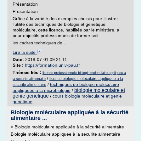
Présentation
Présentation
Grâce à la variété des exemples choisis pour illustrer
l'utilité des techniques de biologie et génétique
moléculaire, cette licence, habilitée par le ministère, a
pour objectifs professionnels de former soit :
les cadres techniques de...
Lire la suite
Date:
2018-07-01 09:21:11
Site :
https://formation.univ-pau.fr
Thèmes liés :
licence professionnelle biologie moleculaire appliquee a
/
licence biologie moleculaire appliquee a la
la securite alimentaire
/
techniques de biologie moleculaire
securite alimentaire
biologie moleculaire et
appliquees a la microbiologie
/
genie genetique
/
cours biologie moleculaire et genie
genetique
Biologie moléculaire appliquée à la sécurité
alimentaire ...
> Biologie moléculaire appliquée à la sécurité alimentaire
Biologie moléculaire appliquée à la sécurité alimentaire