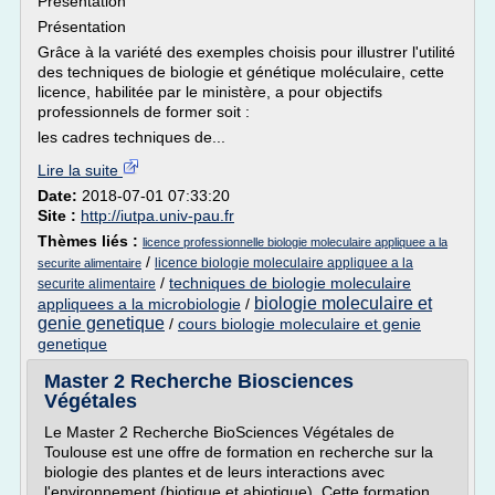
Présentation
Présentation
Grâce à la variété des exemples choisis pour illustrer l'utilité
des techniques de biologie et génétique moléculaire, cette
licence, habilitée par le ministère, a pour objectifs
professionnels de former soit :
les cadres techniques de...
Lire la suite
Date:
2018-07-01 07:33:20
Site :
http://iutpa.univ-pau.fr
Thèmes liés :
licence professionnelle biologie moleculaire appliquee a la
/
licence biologie moleculaire appliquee a la
securite alimentaire
/
techniques de biologie moleculaire
securite alimentaire
biologie moleculaire et
appliquees a la microbiologie
/
genie genetique
/
cours biologie moleculaire et genie
genetique
Master 2 Recherche Biosciences
Végétales
Le Master 2 Recherche BioSciences Végétales de
Toulouse est une offre de formation en recherche sur la
biologie des plantes et de leurs interactions avec
l'environnement (biotique et abiotique). Cette formation