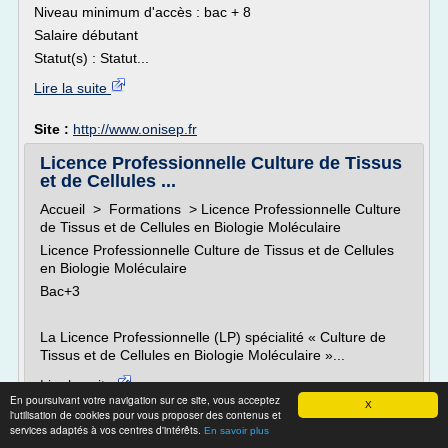
Niveau minimum d'accès : bac + 8
Salaire débutant
Statut(s) : Statut...
Lire la suite
Site :
http://www.onisep.fr
Licence Professionnelle Culture de Tissus
et de Cellules ...
Accueil > Formations > Licence Professionnelle Culture
de Tissus et de Cellules en Biologie Moléculaire
Licence Professionnelle Culture de Tissus et de Cellules
en Biologie Moléculaire
Bac+3
La Licence Professionnelle (LP) spécialité « Culture de
Tissus et de Cellules en Biologie Moléculaire »...
Lire la suite
En poursuivant votre navigation sur ce site, vous acceptez
X
l'utilisation de cookies pour vous proposer des contenus et
Site :
http://cfasupbourgogne.fr
services adaptés à vos centres d'intérêts.
En savoir plus