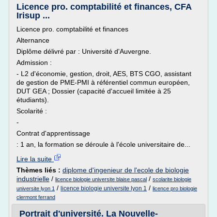
Licence pro. comptabilité et finances, CFA
Irisup ...
Licence pro. comptabilité et finances
Alternance
Diplôme délivré par : Université d'Auvergne.
Admission :
- L2 d'économie, gestion, droit, AES, BTS CGO, assistant
de gestion de PME-PMI à référentiel commun européen,
DUT GEA ; Dossier (capacité d'accueil limitée à 25
étudiants).
Scolarité :
-
Contrat d'apprentissage
: 1 an, la formation se déroule à l'école universitaire de...
Lire la suite
Thèmes liés :
diplome d'ingenieur de l'ecole de biologie
industrielle
/
/
licence biologie universite blaise pascal
scolarite biologie
/
/
licence biologie universite lyon 1
universite lyon 1
licence pro biologie
clermont ferrand
Portrait d'université. La Nouvelle-