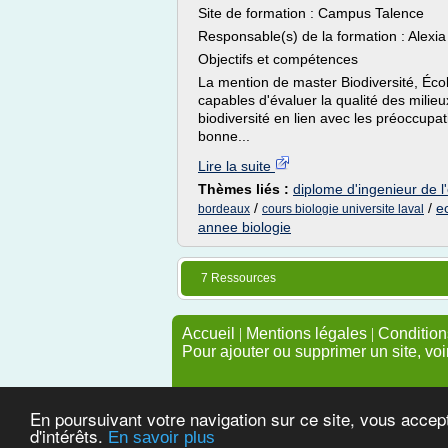
Site de formation : Campus Talence
Responsable(s) de la formation : Alexi
Objectifs et compétences
La mention de master Biodiversité, Écol
capables d'évaluer la qualité des milieux
biodiversité en lien avec les préoccup
bonne...
Lire la suite
Thèmes liés :
diplome d'ingenieur de l'
/
/
e
bordeaux
cours biologie universite laval
annee biologie
7 Ressources
Accueil
|
Mentions légales
|
Conditions
Pour ajouter ou supprimer un site, voi
En poursuivant votre navigation sur ce site, vous accep
d'intérêts.
En savoir plus