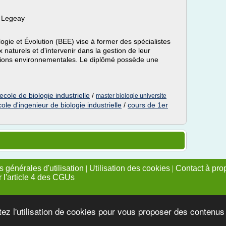
a Legeay
ogie et Évolution (BEE) vise à former des spécialistes
 naturels et d'intervenir dans la gestion de leur
ations environnementales. Le diplômé possède une
ecole de biologie industrielle
/
master biologie universite
cole d'ingenieur de biologie industrielle
/
cours de 1er
 générales d'utilisation
|
Utilisation des cookies
|
Contact à pro
r l'article 4 des CGUs
tez l'utilisation de cookies pour vous proposer des contenu