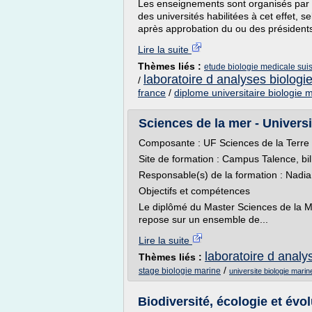
Les enseignements sont organisés par 
des universités habilitées à cet effet, 
après approbation du ou des présidents
Lire la suite
Thèmes liés :
etude biologie medicale sui
laboratoire d analyses biologi
/
france
/
diplome universitaire biologie 
Sciences de la mer - Univers
Composante : UF Sciences de la Terre
Site de formation : Campus Talence, bi
Responsable(s) de la formation : Nadi
Objectifs et compétences
Le diplômé du Master Sciences de la Mer 
repose sur un ensemble de...
Lire la suite
laboratoire d analy
Thèmes liés :
/
stage biologie marine
universite biologie mari
Biodiversité, écologie et évo