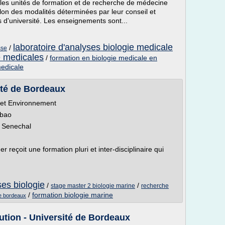
les unités de formation et de recherche de médecine
selon des modalités déterminées par leur conseil et
 d'université. Les enseignements sont...
laboratoire d'analyses biologie medicale
/
sse
e medicales
/
formation en biologie medicale en
medicale
ité de Bordeaux
 et Environnement
lbao
a Senechal
reçoit une formation pluri et inter-disciplinaire qui
ses biologie
/
/
stage master 2 biologie marine
recherche
/
formation biologie marine
ne bordeaux
lution - Université de Bordeaux