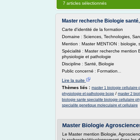
7 articles sélectionnés
Master recherche Biologie santé, s
Carte d'identité de la formation
Domaine : Sciences, Technologies, San
Mention : Master MENTION : biologie, 
Spécialité : Master recherche mention Bio
physiologie et pathologie
Discipline : Santé, Biologie
Public concerné : Formation...
Lire la suite
Thèmes liés :
master 1 biologie cellulaire 
/
physiologie et pathologie bcpp
master 2 biol
biologie sante specialite biologie cellulaire p
specialite genetique moleculaire et cellulaire
Master Biologie Agroscience
Le Master mention Biologie, Agroscien
la recherche/développement dans les d