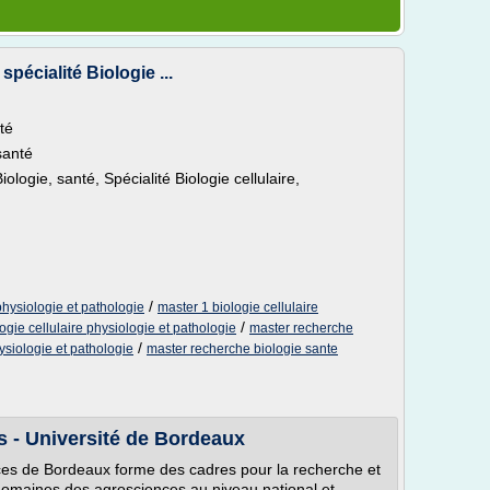
pécialité Biologie ...
té
santé
logie, santé, Spécialité Biologie cellulaire,
/
physiologie et pathologie
master 1 biologie cellulaire
/
ogie cellulaire physiologie et pathologie
master recherche
/
hysiologie et pathologie
master recherche biologie sante
s - Université de Bordeaux
ces de Bordeaux forme des cadres pour la recherche et
omaines des agrosciences au niveau national et