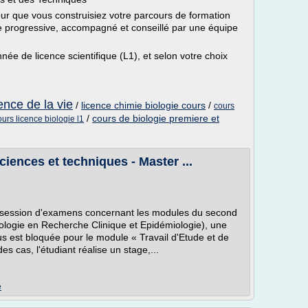
our que vous construisiez votre parcours de formation
re progressive, accompagné et conseillé par une équipe
née de licence scientifique (L1), et selon votre choix
ence de la vie
/
licence chimie biologie cours
/
cours
/
cours de biologie premiere et
ours licence biologie l1
iences et techniques - Master ...
a session d'examens concernant les modules du second
logie en Recherche Clinique et Epidémiologie), une
s est bloquée pour le module « Travail d'Etude et de
s cas, l'étudiant réalise un stage,...
e