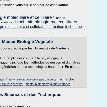
 : rendez-vous sur le serveur de candidature...
ie moleculaire et cellulaire
/
licence
biochimie biologie moleculaire et
ellulaire
/
ie moleculaire et cellulaire
formation technique
/
 Master Biologie Végétale
t co-accrédité par les Universités de Nantes et
idisciplinaire couvrant la physiologie, la
mique, ainsi que les méthodes de gestion et d'analyse
générées par les technologies haut débit. En plus...
/
/
master recherche
ntes
master biologie vegetale angers
tale integrative
/
master biologie vegetale en france
es Sciences et des Techniques
es et des Techniques