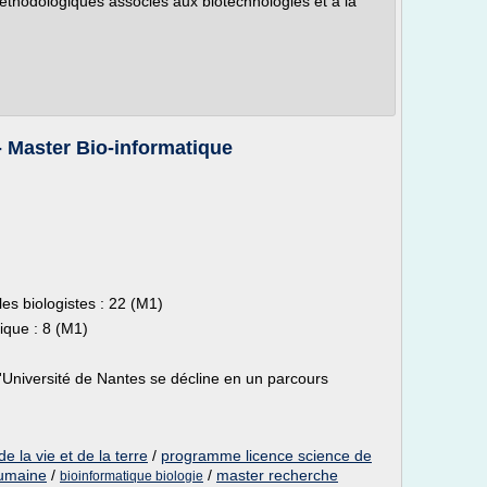
éthodologiques associés aux biotechnologies et à la
 Master Bio-informatique
es biologistes : 22 (M1)
ique : 8 (M1)
'Université de Nantes se décline en un parcours
e la vie et de la terre
/
programme licence science de
humaine
/
/
master recherche
bioinformatique biologie