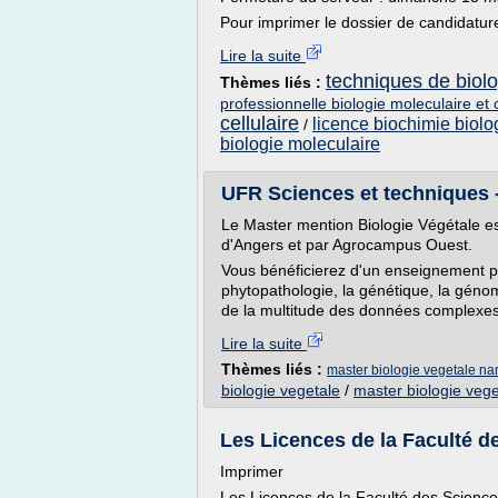
Pour imprimer le dossier de candidature
Lire la suite
techniques de biolog
Thèmes liés :
professionnelle biologie moleculaire et c
cellulaire
licence biochimie biolog
/
biologie moleculaire
UFR Sciences et techniques -
Le Master mention Biologie Végétale es
d'Angers et par Agrocampus Ouest.
Vous bénéficierez d'un enseignement plur
phytopathologie, la génétique, la géno
de la multitude des données complexes 
Lire la suite
Thèmes liés :
master biologie vegetale na
biologie vegetale
/
master biologie vege
Les Licences de la Faculté d
Imprimer
Les Licences de la Faculté des Scienc