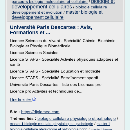
biologie et
parcours biologie moleculaire et cellulaire
/
developpement cellulaires
/
biologie cellulaire
master biologie et
developpement et evolution
/
developpement cellulaire
Université Paris Descartes : Avis,
Formations et ...
Licence Sciences du Vivant - Spécialité Chimie, Biochimie,
Biologie et Physique Biomédicale
Licence Sciences Sociales
Licence STAPS - Spécialité Activités physiques adaptées et
santé
Licence STAPS - Spécialité Education et motricité
Licence STAPS - Spécialité Entraînement sportif
Université Paris Descartes : liste des Licences pro
Licence pro Activités et techniques de...
Lire la suite
Site :
https://diplomeo.com
Thèmes liés :
biologie cellulaire physiologie et pathologie
/
/
master 1 biologie cellulaire physiologie et pathologie
master 1
/
biologie cellulaire physiologie et pathologie bcpp
master biologie