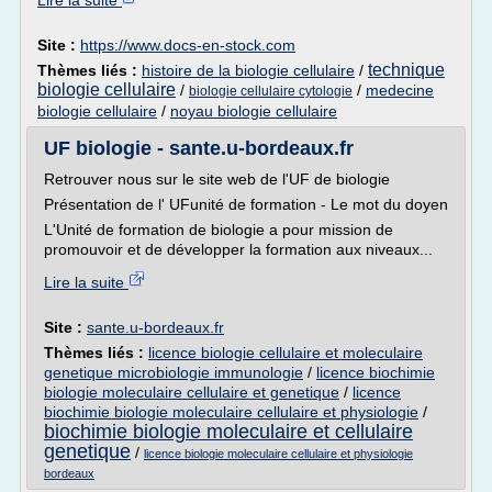
Lire la suite
Site :
https://www.docs-en-stock.com
technique
Thèmes liés :
histoire de la biologie cellulaire
/
biologie cellulaire
/
/
medecine
biologie cellulaire cytologie
biologie cellulaire
/
noyau biologie cellulaire
UF biologie - sante.u-bordeaux.fr
Retrouver nous sur le site web de l'UF de biologie
Présentation de l' UFunité de formation - Le mot du doyen
L'Unité de formation de biologie a pour mission de
promouvoir et de développer la formation aux niveaux...
Lire la suite
Site :
sante.u-bordeaux.fr
Thèmes liés :
licence biologie cellulaire et moleculaire
genetique microbiologie immunologie
/
licence biochimie
biologie moleculaire cellulaire et genetique
/
licence
biochimie biologie moleculaire cellulaire et physiologie
/
biochimie biologie moleculaire et cellulaire
genetique
/
licence biologie moleculaire cellulaire et physiologie
bordeaux