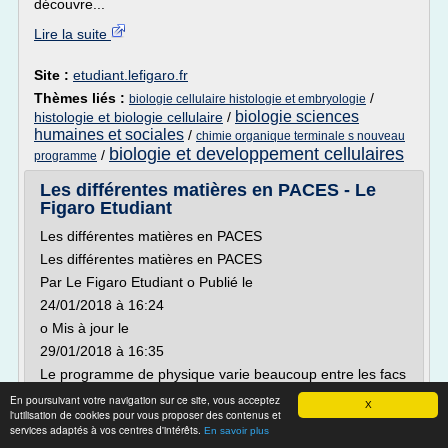
découvre...
Lire la suite
Site :
etudiant.lefigaro.fr
Thèmes liés :
/
biologie cellulaire histologie et embryologie
biologie sciences
histologie et biologie cellulaire
/
humaines et sociales
/
chimie organique terminale s nouveau
biologie et developpement cellulaires
/
programme
Les différentes matières en PACES - Le
Figaro Etudiant
Les différentes matières en PACES
Les différentes matières en PACES
Par Le Figaro Etudiant o Publié le
24/01/2018 à 16:24
o Mis à jour le
29/01/2018 à 16:35
Le programme de physique varie beaucoup entre les facs
(ici des étudiants en examen de Paces à Marseille)
En poursuivant votre navigation sur ce site, vous acceptez
X
Crédits photo: ANNE-CHRISTINE POUJOULAT/AFP
l'utilisation de cookies pour vous proposer des contenus et
services adaptés à vos centres d'intérêts.
0
En savoir plus