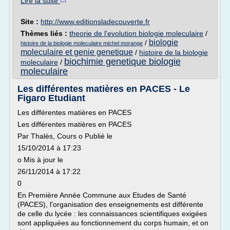
Lire la suite
Site :
http://www.editionsladecouverte.fr
Thèmes liés :
theorie de l'evolution biologie moleculaire
/
biologie
/
histoire de la biologie moleculaire michel morange
moleculaire et genie genetique
/
histoire de la biologie
biochimie genetique biologie
moleculaire
/
moleculaire
Les différentes matières en PACES - Le
Figaro Etudiant
Les différentes matières en PACES
Les différentes matières en PACES
Par Thalès, Cours o Publié le
15/10/2014 à 17:23
o Mis à jour le
26/11/2014 à 17:22
0
En Première Année Commune aux Etudes de Santé
(PACES), l'organisation des enseignements est différente
de celle du lycée : les connaissances scientifiques exigées
sont appliquées au fonctionnement du corps humain, et on