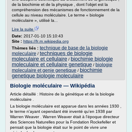
de la biochimie et de la physique , dont l'objet est la
compréhension des mécanismes de fonctionnement de la
cellule au niveau moléculaire. Le terme « biologie
moléculaire », utilisé la...
Lire la suite
Date:
2017-01-10 15:10:43
Site :
https://fr.m.wikipedia.org
technique de base de la biologie
Thèmes liés :
techniques de biologie
moleculaire
/
moleculaire et cellulaire
biochimie biologie
/
moleculaire et cellulaire genetique
biologie
/
biochimie
moleculaire et genie genetique
/
genetique biologie moleculaire
Biologie moléculaire — Wikipédia
Article détaillé : Histoire de la génétique et de la biologie
moléculaire .
La biologie moléculaire est apparue dans les années 1930 ,
le terme n'ayant cependant été inventé qu'en 1938 par
Warren Weaver . Warren Weaver était à l'époque directeur
des Sciences Naturelles pour la Fondation Rockefeller et
pensait que la biologie était sur le point de vivre une