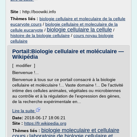
Site :
http://boowiki.info
Thèmes liés :
biologie cellulaire et moleculaire de la cellule
eucaryote cours
/
biologie cellulaire et moleculaire de la
biologie cellulaire la cellule
cellule eucaryote
/
/
histoire de la biologie cellulaire
/
cours noyau biologie
cellulaire
Portail:Biologie cellulaire et moléculaire —
Wikipédia
[ modifier ]
Bienvenue !...
Bienvenue à tous sur ce portail consacré à la biologie
cellulaire et moléculaire !... Vaste domaine !... De l'activité
intime des cellules animales, végétales ou microbiennes
au contrôle et à la régulation de l'expression des gènes,
de la recherche expérimentale en...
Lire la suite
Date:
2018-06-17 18:06:21
Site :
https://fr.wikipedia.org
biologie moleculaire et cellulaire
Thèmes liés :
cours
laboratoire de biologie cellulaire et
/