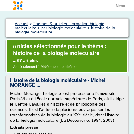
Menu
Accueil
>
Thèmes & articles : formation biologie
moléculaire
>
pcr biologie moleculaire
>
histoire de la
biologie moleculaire
Articles sélectionnés pour le thème :
histoire de la biologie moleculaire
67 articles
→
Voir également
1 Vidéos
pour ce thème
Histoire de la biologie moléculaire - Michel
MORANGE ...
Michel Morange, biologiste, est professeur à l'université
Paris-VI et à l'École normale supérieure de Paris, où il dirige
le Centre Cavaillès d'histoire et de philosophie des
sciences. Il est l'auteur de plusieurs ouvrages sur les
transformations de la biologie au XXe siècle, dont Histoire
de la biologie moléculaire (La Découverte, 1994, 2003).
Extraits presse