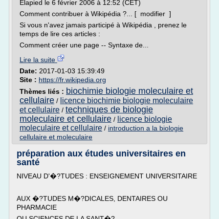
Elapied le 6 février 2006 à 12:52 (CET)
Comment contribuer à Wikipédia ?... [ modifier ]
Si vous n'avez jamais participé à Wikipédia , prenez le
temps de lire ces articles :
Comment créer une page -- Syntaxe de...
Lire la suite
Date:
2017-01-03 15:39:49
Site :
https://fr.wikipedia.org
biochimie biologie moleculaire et
Thèmes liés :
cellulaire
licence biochimie biologie moleculaire
/
techniques de biologie
et cellulaire
/
moleculaire et cellulaire
licence biologie
/
moleculaire et cellulaire
/
introduction a la biologie
cellulaire et moleculaire
préparation aux études universitaires en
santé
NIVEAU D'�?TUDES : ENSEIGNEMENT UNIVERSITAIRE
AUX �?TUDES M�?DICALES, DENTAIRES OU
PHARMACIE
OU SCIENCES DE LA SANT�?