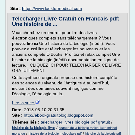
Site :
https://www.lookformedical.com
Telecharger Livre Gratuit en Francais pdf:
Une histoire de ...
Vous cherchez un endroit pour lire des livres
électroniques complets sans téléchargement ? Vous
pouvez lire ici Une histoire de la biologie (inédit). Vous
pouvez aussi lire et télécharger les nouveaux et les
anciens complets E-Books. Profitez et relax complet Une
histoire de la biologie (inédit) documentation en ligne de
lecture. . CLIQUEZ ICI POUR TÉLÉCHARGER CE LIVRE
GRATUITEMENT
Cette synthèse originale propose une histoire complète
des sciences du vivant, de l'Antiquité à aujourd'hui,
incluant des domaines souvent négligés comme
l'écologie, l'éthologie ou la...
Lire la suite
Date:
2018-05-10 20:31:35
Site :
http://ebookgratuitblog.blogspot.com
Thèmes liés :
telecharger livres biologie pdf gratuit
/
/
histoire de la biologie livre
histoire de la biologie moleculaire michel
/
/
morange
histoire de la biologie moleculaire pdf
histoire de la biologie pdf