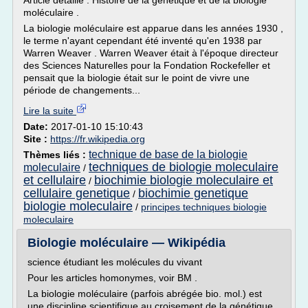
Article détaillé : Histoire de la génétique et de la biologie
moléculaire .
La biologie moléculaire est apparue dans les années 1930 ,
le terme n'ayant cependant été inventé qu'en 1938 par
Warren Weaver . Warren Weaver était à l'époque directeur
des Sciences Naturelles pour la Fondation Rockefeller et
pensait que la biologie était sur le point de vivre une
période de changements...
Lire la suite
Date:
2017-01-10 15:10:43
Site :
https://fr.wikipedia.org
technique de base de la biologie
Thèmes liés :
techniques de biologie moleculaire
moleculaire
/
et cellulaire
biochimie biologie moleculaire et
/
cellulaire genetique
biochimie genetique
/
biologie moleculaire
/
principes techniques biologie
moleculaire
Biologie moléculaire — Wikipédia
science étudiant les molécules du vivant
Pour les articles homonymes, voir BM .
La biologie moléculaire (parfois abrégée bio. mol.) est
une discipline scientifique au croisement de la génétique ,