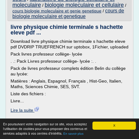
moleculaire
biologie moleculaire et cellulaire
/
/
cours de
cours biologie moleculaire et genie genetique
/
biologie moleculaire et genetique
livre physique chimie terminale s hachette
eleve pdf ...
Download livre physique chimie terminale s hachette eleve
pdf DVDRIP TRUEFRENCH sur uptobox, 1Fichier, uploaded
Pack livres professeur collège- lycée
. .: Pack Livres professeur collège- lycée :. .
Pack de livres professeur complets édition Belin du collège
au lycée:
Matières : Anglais, Espagnol, Français , Hist-Geo, Italien,
Maths, Sciences Chimie, SES, SVT.
Liste des fichiers :
Livre...
Lire la suite
Site :
http://francais-zone.fr
En poursuivant votre navigation sur ce site, vous acceptez
X
l'utilisation de cookies pour vous proposer des contenus et
Thèmes liés :
/
livre biologie
livre biologie terminale s pdf
services adaptés à vos centres d'intérêts.
En savoir plus
moleculaire
/
/
/
histoire de la biologie livre
biologie terminale s pdf