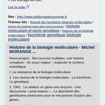
« Cet ouvrage est une...
Lire la suite
Site :
http://www.editionsladecouverte.fr
Thèmes liés :
theorie de l'evolution biologie moleculaire
/
biologie
/
histoire de la biologie moleculaire michel morange
moleculaire et genie genetique
/
histoire de la biologie
biochimie genetique biologie
moleculaire
/
moleculaire
Histoire de la biologie moléculaire - Michel
MORANGE ...
Avant-propos : Des sources multiples, une histoire
complexe - Un souci majeur : respecter le contenu
scientifique
I. La naissance de la biologie moléculaire
1. Les racines de la biologie moléculaire - La biochimie -
La génétique
2. 1941 : La relation un gène-une enzyme - Une
découverte « post-mature » - Le désintérêt des
généticiens américains pour le mécanisme d'action des
gènes...