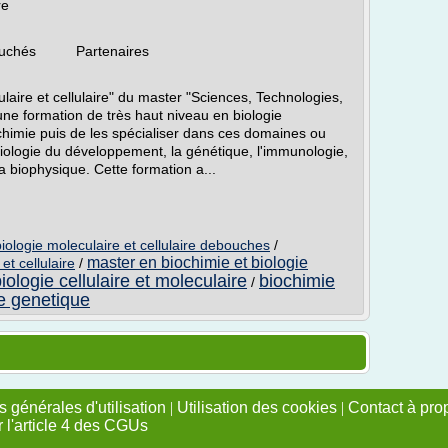
re
bouchés Partenaires
ulaire et cellulaire" du master "Sciences, Technologies,
une formation de très haut niveau en biologie
iochimie puis de les spécialiser dans ces domaines ou
iologie du développement, la génétique, l'immunologie,
la biophysique. Cette formation a...
iologie moleculaire et cellulaire debouches
/
master en biochimie et biologie
t cellulaire
/
iologie cellulaire et moleculaire
biochimie
/
re genetique
 générales d'utilisation
|
Utilisation des cookies
|
Contact à pro
r l'article 4 des CGUs