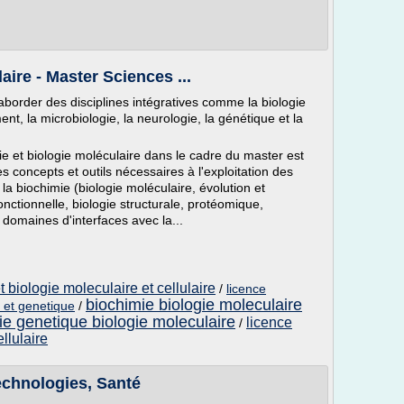
ire - Master Sciences ...
 aborder des disciplines intégratives comme la biologie
ent, la microbiologie, la neurologie, la génétique et la
ie et biologie moléculaire dans le cadre du master est
s concepts et outils nécessaires à l'exploitation des
 biochimie (biologie moléculaire, évolution et
onctionnelle, biologie structurale, protéomique,
domaines d'interfaces avec la...
 biologie moleculaire et cellulaire
/
licence
biochimie biologie moleculaire
e et genetique
/
ie genetique biologie moleculaire
licence
/
llulaire
echnologies, Santé