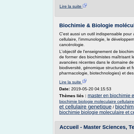
Lire la suite
Biochimie & Biologie molécula
C'est aussi un outil indispensable pour
cellulaire, l'immunologie, le développem
cancérologie.
L'objectif de l'enseignement de biochim
de former des biochimistes maîtrisant le
avancées récentes dans le domaine de la
biodiversité, génomique structurale et f
pharmacologie, biotechnologies) et des 
Lire la suite
Date:
2019-05-20 04:15:53
master en biochimie et
Thèmes liés :
biochimie biologie moleculaire cellulair
et cellulaire genetique
biochim
/
biochimie biologie moleculaire et ce
Accueil - Master Sciences, T