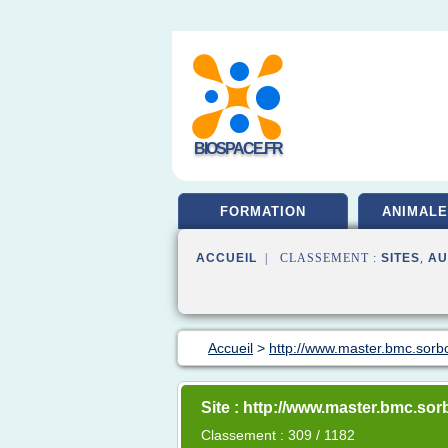
BIOSPACE.FR
FORMATION
ANIMALE
ACCUEIL
| CLASSEMENT :
SITES
,
AU
Accueil
>
http://www.master.bmc.sorbo
Site : http://www.master.bmc.sor
Classement : 309 / 1182