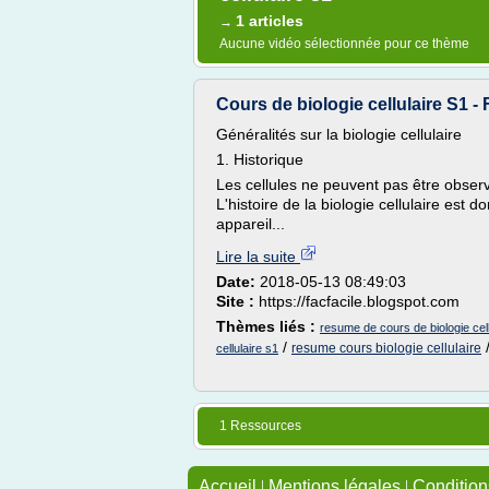
1 articles
→
Aucune vidéo sélectionnée pour ce thème
Cours de biologie cellulaire S1 - 
Généralités sur la biologie cellulaire
1. Historique
Les cellules ne peuvent pas être observée
L'histoire de la biologie cellulaire est
appareil...
Lire la suite
Date:
2018-05-13 08:49:03
Site :
https://facfacile.blogspot.com
Thèmes liés :
resume de cours de biologie cell
/
resume cours biologie cellulaire
cellulaire s1
1 Ressources
Accueil
|
Mentions légales
|
Conditions