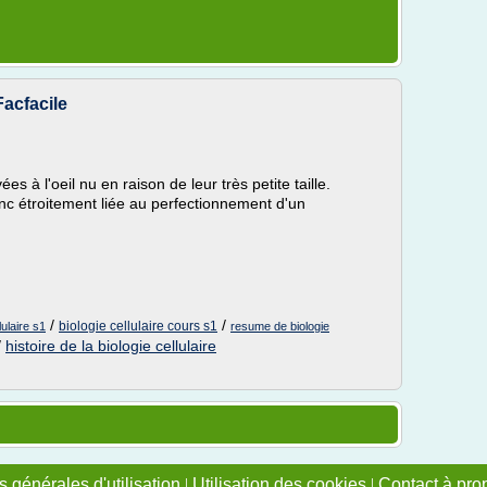
Facfacile
s à l'oeil nu en raison de leur très petite taille.
 donc étroitement liée au perfectionnement d'un
/
/
biologie cellulaire cours s1
ulaire s1
resume de biologie
/
histoire de la biologie cellulaire
 générales d'utilisation
|
Utilisation des cookies
|
Contact à pro