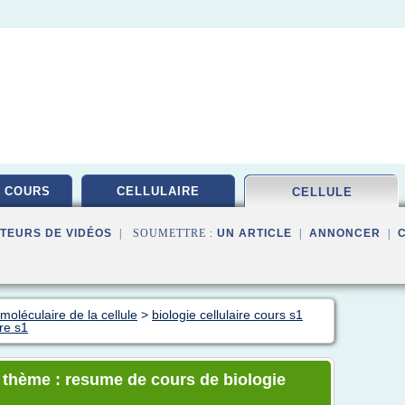
 COURS
CELLULAIRE
CELLULE
TEURS DE VIDÉOS
| SOUMETTRE :
UN ARTICLE
|
ANNONCER
|
moléculaire de la cellule
>
biologie cellulaire cours s1
re s1
e thème : resume de cours de biologie