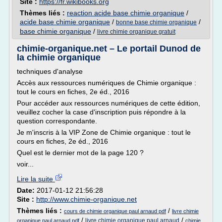
Site :
https://fr.wikibooks.org
Thèmes liés :
reaction acide base chimie organique
/
acide base chimie organique
/
/
bonne base chimie organique
base chimie organique
/
livre chimie organique gratuit
chimie-organique.net – Le portail Dunod de
la chimie organique
techniques d'analyse
Accès aux ressources numériques de Chimie organique :
tout le cours en fiches, 2e éd., 2016
Pour accéder aux ressources numériques de cette édition,
veuillez cocher la case d'inscription puis répondre à la
question correspondante.
Je m'inscris à la VIP Zone de Chimie organique : tout le
cours en fiches, 2e éd., 2016
Quel est le dernier mot de la page 120 ?
voir...
Lire la suite
Date:
2017-01-12 21:56:28
Site :
http://www.chimie-organique.net
Thèmes liés :
/
cours de chimie organique paul arnaud pdf
livre chimie
/
/
livre chimie organique paul arnaud
organique paul arnaud pdf
chimie