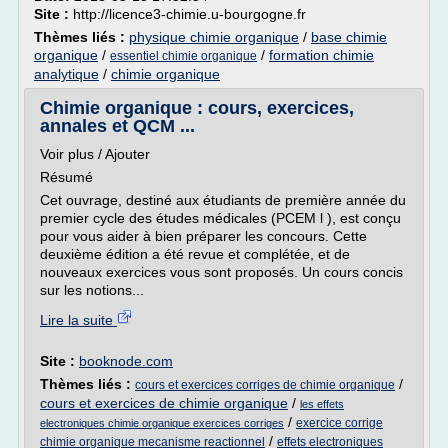
Site :
http://licence3-chimie.u-bourgogne.fr
Thèmes liés :
physique chimie organique
/
base chimie
organique
/
/
formation chimie
essentiel chimie organique
analytique
/
chimie organique
Chimie organique : cours, exercices,
annales et QCM ...
Voir plus / Ajouter
Résumé
Cet ouvrage, destiné aux étudiants de première année du
premier cycle des études médicales (PCEM l ), est conçu
pour vous aider à bien préparer les concours. Cette
deuxième édition a été revue et complétée, et de
nouveaux exercices vous sont proposés. Un cours concis
sur les notions...
Lire la suite
Site :
booknode.com
Thèmes liés :
/
cours et exercices corriges de chimie organique
cours et exercices de chimie organique
/
les effets
/
exercice corrige
electroniques chimie organique exercices corriges
/
chimie organique mecanisme reactionnel
effets electroniques