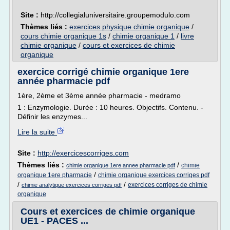
Site :
http://collegialuniversitaire.groupemodulo.com
Thèmes liés :
exercices physique chimie organique
/
cours chimie organique 1s
/
chimie organique 1
/
livre
chimie organique
/
cours et exercices de chimie
organique
exercice corrigé chimie organique 1ere
année pharmacie pdf
1ère, 2ème et 3ème année pharmacie - medramo
1 : Enzymologie. Durée : 10 heures. Objectifs. Contenu. -
Définir les enzymes...
Lire la suite
Site :
http://exercicescorriges.com
Thèmes liés :
/
chimie
chimie organique 1ere annee pharmacie pdf
/
organique 1ere pharmacie
chimie organique exercices corriges pdf
/
/
exercices corriges de chimie
chimie analytique exercices corriges pdf
organique
Cours et exercices de chimie organique
UE1 - PACES ...