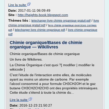
Lire la suite
Date:
2017-01-11 06:09:49
Site :
http://heights-book.blogspot.com
Thèmes liés :
/
telecharger livre chimie organique gratuit pdf
livre
/
chimie organique gratuit pdf
livre chimie organique exercices corriges
/
/
telecharger livre chimie organique pdf
livre chimie organique
pdf
pdf
Chimie organique/Bases de chimie
organique — Wikilivres
Chimie organique/Bases de chimie organique
Un livre de Wikilivres.
La Chimie Organique c'est quoi ?[ modifier | modifier le
wikicode ]
C'est l'étude de l'interaction entre elles, de molécules
ayant au moins un atome de carbone. Par exemple
l'alcool consommé a pour formule CH3CH2OH et le gaz
butane CH3CH2CH2CH3 ont des propriétés intrinsèques.
Cette étude s'étend à toute la chimie du...
Lire la suite
Date:
2016-12-23 21:50:27