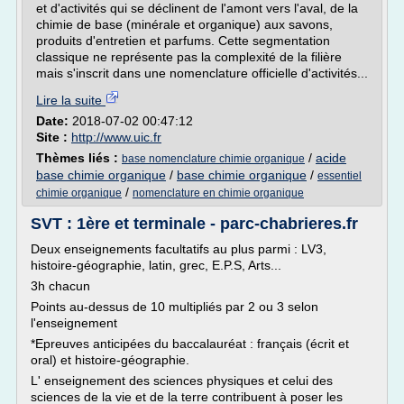
et d'activités qui se déclinent de l'amont vers l'aval, de la
chimie de base (minérale et organique) aux savons,
produits d'entretien et parfums. Cette segmentation
classique ne représente pas la complexité de la filière
mais s'inscrit dans une nomenclature officielle d'activités...
Lire la suite
Date:
2018-07-02 00:47:12
Site :
http://www.uic.fr
Thèmes liés :
/
acide
base nomenclature chimie organique
base chimie organique
/
base chimie organique
/
essentiel
/
chimie organique
nomenclature en chimie organique
SVT : 1ère et terminale - parc-chabrieres.fr
Deux enseignements facultatifs au plus parmi : LV3,
histoire-géographie, latin, grec, E.P.S, Arts...
3h chacun
Points au-dessus de 10 multipliés par 2 ou 3 selon
l'enseignement
*Epreuves anticipées du baccalauréat : français (écrit et
oral) et histoire-géographie.
L' enseignement des sciences physiques et celui des
sciences de la vie et de la terre contribuent à poser les