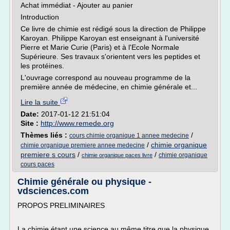
Achat immédiat - Ajouter au panier
Introduction
Ce livre de chimie est rédigé sous la direction de Philippe
Karoyan. Philippe Karoyan est enseignant à l'université
Pierre et Marie Curie (Paris) et à l'Ecole Normale
Supérieure. Ses travaux s'orientent vers les peptides et
les protéines.
L'ouvrage correspond au nouveau programme de la
première année de médecine, en chimie générale et...
Lire la suite
Date:
2017-01-12 21:51:04
Site :
http://www.remede.org
Thèmes liés :
/
cours chimie organique 1 annee medecine
/
chimie organique
chimie organique premiere annee medecine
premiere s cours
/
/
chimie organique
chimie organique paces livre
cours paces
Chimie générale ou physique -
vdsciences.com
PROPOS PRELIMINAIRES
La chimie étant une science au même titre que la physique