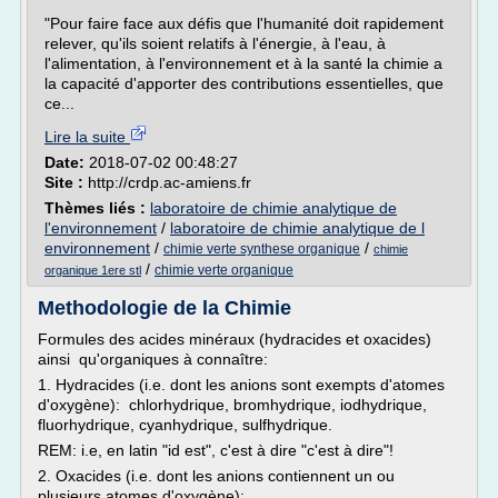
"Pour faire face aux défis que l'humanité doit rapidement
relever, qu'ils soient relatifs à l'énergie, à l'eau, à
l'alimentation, à l'environnement et à la santé la chimie a
la capacité d'apporter des contributions essentielles, que
ce...
Lire la suite
Date:
2018-07-02 00:48:27
Site :
http://crdp.ac-amiens.fr
Thèmes liés :
laboratoire de chimie analytique de
l'environnement
/
laboratoire de chimie analytique de l
environnement
/
/
chimie verte synthese organique
chimie
/
chimie verte organique
organique 1ere stl
Methodologie de la Chimie
Formules des acides minéraux (hydracides et oxacides)
ainsi qu'organiques à connaître:
1. Hydracides (i.e. dont les anions sont exempts d'atomes
d'oxygène): chlorhydrique, bromhydrique, iodhydrique,
fluorhydrique, cyanhydrique, sulfhydrique.
REM: i.e, en latin "id est", c'est à dire "c'est à dire"!
2. Oxacides (i.e. dont les anions contiennent un ou
plusieurs atomes d'oxygène):...