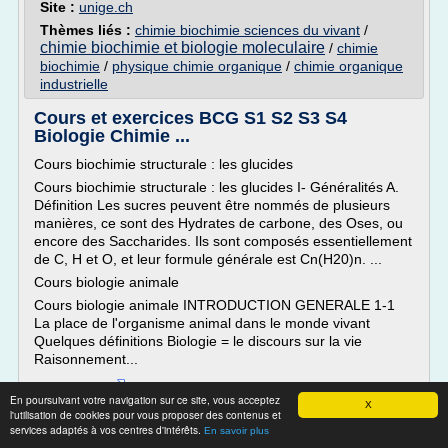
Site :
unige.ch
Thèmes liés :
chimie biochimie sciences du vivant
/
chimie biochimie et biologie moleculaire
/
chimie
biochimie
/
physique chimie organique
/
chimie organique
industrielle
Cours et exercices BCG S1 S2 S3 S4
Biologie Chimie ...
Cours biochimie structurale : les glucides
Cours biochimie structurale : les glucides I- Généralités A.
Définition Les sucres peuvent être nommés de plusieurs
manières, ce sont des Hydrates de carbone, des Oses, ou
encore des Saccharides. Ils sont composés essentiellement
de C, H et O, et leur formule générale est Cn(H20)n. ...
Cours biologie animale
Cours biologie animale INTRODUCTION GENERALE 1-1
La place de l'organisme animal dans le monde vivant
Quelques définitions Biologie = le discours sur la vie
Raisonnement...
Lire la suite
En poursuivant votre navigation sur ce site, vous acceptez
X
l'utilisation de cookies pour vous proposer des contenus et
services adaptés à vos centres d'intérêts.
Site :
https://www.ofpptmaroc.com
En savoir plus