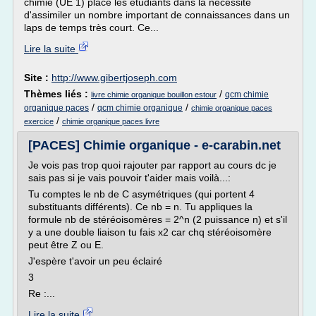
chimie (UE 1) place les étudiants dans la nécessité
d'assimiler un nombre important de connaissances dans un
laps de temps très court. Ce...
Lire la suite
Site :
http://www.gibertjoseph.com
Thèmes liés :
/
qcm chimie
livre chimie organique bouillon estour
/
/
organique paces
qcm chimie organique
chimie organique paces
/
exercice
chimie organique paces livre
[PACES] Chimie organique - e-carabin.net
Je vois pas trop quoi rajouter par rapport au cours dc je
sais pas si je vais pouvoir t'aider mais voilà...:
Tu comptes le nb de C asymétriques (qui portent 4
substituants différents). Ce nb = n. Tu appliques la
formule nb de stéréoisomères = 2^n (2 puissance n) et s'il
y a une double liaison tu fais x2 car chq stéréoisomère
peut être Z ou E.
J'espère t'avoir un peu éclairé
3
Re :...
Lire la suite