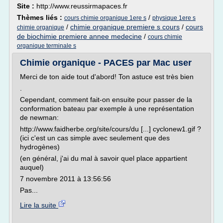
Site :
http://www.reussirmapaces.fr
Thèmes liés :
/
cours chimie organique 1ere s
physique 1ere s
/
chimie organique premiere s cours
/
cours
chimie organique
de biochimie premiere annee medecine
/
cours chimie
organique terminale s
Chimie organique - PACES par Mac user
Merci de ton aide tout d'abord! Ton astuce est très bien
.
Cependant, comment fait-on ensuite pour passer de la
conformation bateau par exemple à une représentation
de newman:
http://www.faidherbe.org/site/cours/du [...] cyclonew1.gif ?
(ici c'est un cas simple avec seulement que des
hydrogènes)
(en général, j'ai du mal à savoir quel place appartient
auquel)
7 novembre 2011 à 13:56:56
Pas...
Lire la suite