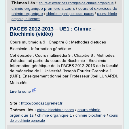
Thèmes liés :
/
cours et exercices corriges de chimie organique
chimie organique premiere s cours
/
cours et exercices de
chimie organique
/
/
chimie organique cours paces
cours chimie
organique licence
PACES 2012-2013 – UE1 : Chimie –
Biochimie (vidéo)
Cours multimédia 9 : Chapitre 8 : Méthodes d'études
Biochimie - Information génétique
Cet épisode : Cours multimédia 9 : Chapitre 8 : Méthodes
d'études fait partie du cours de Biochimie - Biochimie -
Information génétique de la PACES 2012-2013 de la faculté
de médecine de L'Université Joseph Fourier Grenoble 1
(UJF). Enseignement donné par Professeur Joël LUNARDI.
Mots-clés...
Lire la suite
Site :
http://podcast.grenet.fr
Thèmes liés :
/
cours chimie
chimie biochimie paces
organique 1s
/
chimie organique 1
/
chimie biochimie
/
cours
de biochimie generale