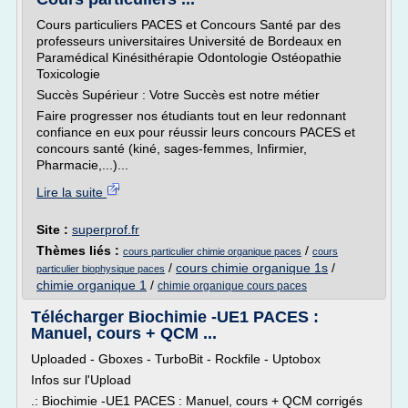
Cours particuliers PACES et Concours Santé par des
professeurs universitaires Université de Bordeaux en
Paramédical Kinésithérapie Odontologie Ostéopathie
Toxicologie
Succès Supérieur : Votre Succès est notre métier
Faire progresser nos étudiants tout en leur redonnant
confiance en eux pour réussir leurs concours PACES et
concours santé (kiné, sages-femmes, Infirmier,
Pharmacie,...)...
Lire la suite
Site :
superprof.fr
Thèmes liés :
/
cours particulier chimie organique paces
cours
/
cours chimie organique 1s
/
particulier biophysique paces
chimie organique 1
/
chimie organique cours paces
Télécharger Biochimie -UE1 PACES :
Manuel, cours + QCM ...
Uploaded - Gboxes - TurboBit - Rockfile - Uptobox
Infos sur l'Upload
.: Biochimie -UE1 PACES : Manuel, cours + QCM corrigés