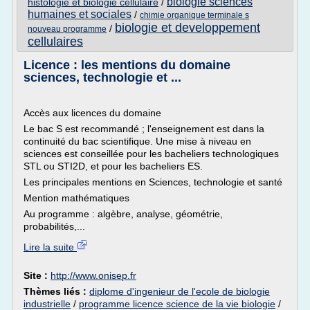
biologie sciences
histologie et biologie cellulaire
/
humaines et sociales
/
chimie organique terminale s
biologie et developpement
/
nouveau programme
cellulaires
Licence : les mentions du domaine
sciences, technologie et ...
Accès aux licences du domaine
Le bac S est recommandé ; l'enseignement est dans la
continuité du bac scientifique. Une mise à niveau en
sciences est conseillée pour les bacheliers technologiques
STL ou STI2D, et pour les bacheliers ES.
Les principales mentions en Sciences, technologie et santé
Mention mathématiques
Au programme : algèbre, analyse, géométrie,
probabilités,...
Lire la suite
Site :
http://www.onisep.fr
Thèmes liés :
diplome d'ingenieur de l'ecole de biologie
industrielle
/
programme licence science de la vie biologie
/