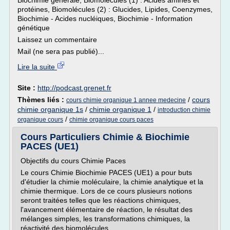
Biochimie générale, Biomolécules (1) : Acides aminés et
protéines, Biomolécules (2) : Glucides, Lipides, Coenzymes,
Biochimie - Acides nucléiques, Biochimie - Information
génétique
Laissez un commentaire
Mail (ne sera pas publié)...
Lire la suite
Site :
http://podcast.grenet.fr
Thèmes liés :
/
cours
cours chimie organique 1 annee medecine
chimie organique 1s
/
chimie organique 1
/
introduction chimie
/
organique cours
chimie organique cours paces
Cours Particuliers Chimie & Biochimie
PACES (UE1)
Objectifs du cours Chimie Paces
Le cours Chimie Biochimie PACES (UE1) a pour buts
d'étudier la chimie moléculaire, la chimie analytique et la
chimie thermique. Lors de ce cours plusieurs notions
seront traitées telles que les réactions chimiques,
l'avancement élémentaire de réaction, le résultat des
mélanges simples, les transformations chimiques, la
réactivité des biomolécules,...