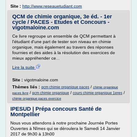
Site :
http://www.reseauetudiant.com
QCM de chimie organique, 3e éd. - 1er
cycle / PACES - Etudes et Concours -
vigotmaloine.com
Ce livre regroupe un ensemble de QCM permettant à
l'étudiant d'une part de tester son niveau en chimie
organique, mais également au travers des réponses
fournies et des aides à la résolution des exercices de
mieux appréhender ce...
Lire la suite
Site :
vigotmaloine.com
Thèmes liés :
/
qcm chimie organique paces
chimie organique
/
/
/
qcm chimie organique
cours chimie organique 1eres
paces livre
chimie organique paces exercice
IPESUD | Prépa concours Santé de
Montpellier
Nous vous attendons à notre prochaine Journée Portes
Ouvertes à Nîmes qui se déroulera le Samedi 14 Janvier
2017 de 9h30 à 13h00