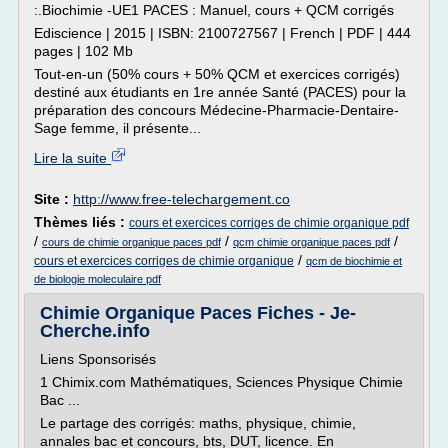
:.Biochimie -UE1 PACES : Manuel, cours + QCM corrigés
Ediscience | 2015 | ISBN: 2100727567 | French | PDF | 444
pages | 102 Mb
Tout-en-un (50% cours + 50% QCM et exercices corrigés)
destiné aux étudiants en 1re année Santé (PACES) pour la
préparation des concours Médecine-Pharmacie-Dentaire-
Sage femme, il présente...
Lire la suite
Site :
http://www.free-telechargement.co
Thèmes liés :
cours et exercices corriges de chimie organique pdf
/
/
/
cours de chimie organique paces pdf
qcm chimie organique paces pdf
/
cours et exercices corriges de chimie organique
qcm de biochimie et
de biologie moleculaire pdf
Chimie Organique Paces Fiches - Je-
Cherche.info
Liens Sponsorisés
1 Chimix.com Mathématiques, Sciences Physique Chimie
Bac ...
Le partage des corrigés: maths, physique, chimie,
annales bac et concours, bts, DUT, licence. En