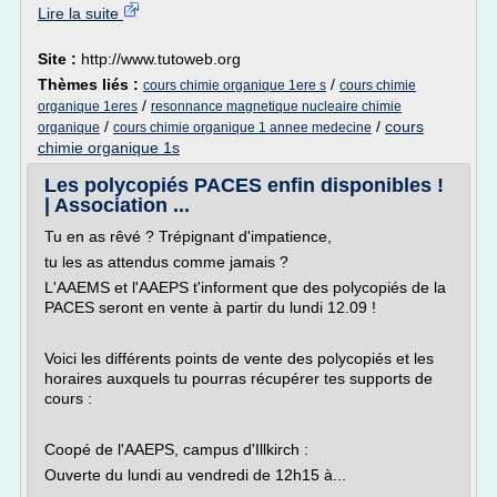
Lire la suite
Site :
http://www.tutoweb.org
Thèmes liés :
/
cours chimie organique 1ere s
cours chimie
/
organique 1eres
resonnance magnetique nucleaire chimie
/
/
cours
organique
cours chimie organique 1 annee medecine
chimie organique 1s
Les polycopiés PACES enfin disponibles !
| Association ...
Tu en as rêvé ? Trépignant d'impatience,
tu les as attendus comme jamais ?
L'AAEMS et l'AAEPS t'informent que des polycopiés de la
PACES seront en vente à partir du lundi 12.09 !
Voici les différents points de vente des polycopiés et les
horaires auxquels tu pourras récupérer tes supports de
cours :
Coopé de l'AAEPS, campus d'Illkirch :
Ouverte du lundi au vendredi de 12h15 à...