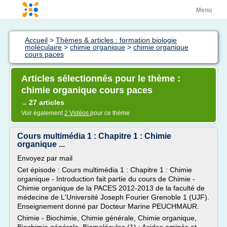
Menu
Accueil
>
Thèmes & articles : formation biologie
moléculaire
>
chimie organique
>
chimie organique
cours paces
Articles sélectionnés pour le thème :
chimie organique cours paces
27 articles
→
Voir également
2 Vidéos
pour ce thème
Cours multimédia 1 : Chapitre 1 : Chimie
organique ...
Envoyez par mail
Cet épisode : Cours multimédia 1 : Chapitre 1 : Chimie
organique - Introduction fait partie du cours de Chimie -
Chimie organique de la PACES 2012-2013 de la faculté de
médecine de L'Université Joseph Fourier Grenoble 1 (UJF).
Enseignement donné par Docteur Marine PEUCHMAUR.
Chimie - Biochimie, Chimie générale, Chimie organique,