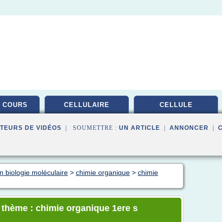
 COURS
CELLULAIRE
CELLULE
TEURS DE VIDÉOS
| SOUMETTRE :
UN ARTICLE
|
ANNONCER
|
n biologie moléculaire
>
chimie organique
>
chimie
e thème : chimie organique 1ere s