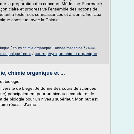
pour la préparation des concours Médecine-Pharmacie-
çon claire et progressive l'ensemble des notions de
udiant à tester ses connaissances et à s'entraîner aux
ique constitue, avec la Chimie...
/
/
anique
cours chimie organique 1 annee medecine
chimie
/
cours physique chimie organique
ie organique 1ere s
ie, chimie organique et ...
et biologie
iversité de Liège. Je donne des cours de sciences
que) principalement pour un niveau secondaire. Je
 de biologie pour un niveau supérieur. Mon but est
faire réussir. J'aime...