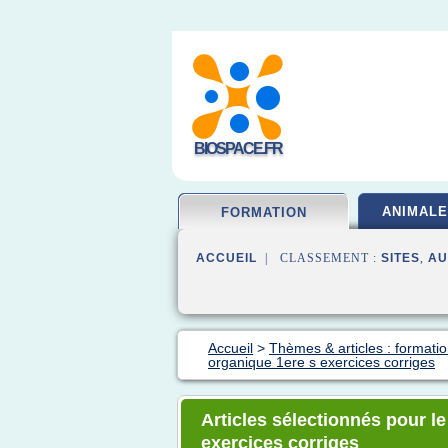
BIOSPACE.FR
ANIMALE
FORMATION
ACCUEIL
| CLASSEMENT :
SITES
,
AU
Accueil
>
Thèmes & articles : formatio
organique 1ere s exercices corriges
Articles sélectionnés pour l
exercices corriges