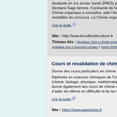
étudiants en 1re année Santé (PAES) 
Dentaire-Sage femme. Il présente de fa
Chimie organique à connaître, aide l'ét
modalités du concours. La Chimie organ
Lire la suite
Site :
http://www.brouillondeculture.fr
Thèmes liés :
physique 1ere s chimie org
/
cours chim
organique 1ere s exercices corriges
Cours et revalidation de chim
Donne des cours particuliers en chimie 
Diplômée en sciences chimiques de l'Un
(chimie, biologie, physique, mathémati
donne également des cours de chimie et
d'aider les élèves en difficulté et de les 
Lire la suite
Site :
https://www.apprentus.fr