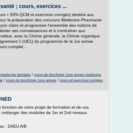
santé ; cours, exercices ...
urs + 50% QCM et exercices corrigés) destiné aux
pour la préparation des concours Médecine-Pharmacie-
çon claire et progressive l'ensemble des notions de
à tester ses connaissances et à s'entraîner aux
stitue, avec la Chimie générale, la Chimie organique
enseignement 1 (UE1) du programme de la 1re année
ours complet...
/
 medecine dentaire
cours de biochimie 1ere annee medecine
ie
/
/
cours de biochimie 1ere annee
cours et exercices corriges
 CNED
 fonction de votre projet de formation et de vos
z mélanger des modules de 1er et 2nd niveaux.
eau : DAEU A/B