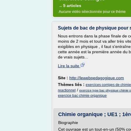
5 articles
→
Aucune vidéo sélectionnée pour ce thème
Sujets de bac de physique pour s
Nous entrons dans la phase finale de c
moins de 2 mois et tout va aller très v
exigibles en physique , il faut s'entraî
cette année est la première année du ba
de vrais sujets...
Lire la suite
Site :
http://lewebpedagogique.com
Thèmes liés :
exercices corriges de chimi
/
reactionnel
exercice type bac physique chimie 
exercice bac chimie organique
Chimie organique ; UE1 ; 1ère
Biographie
Cet ouvrage est un tout-en-un (50% co