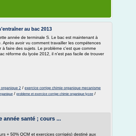
'entraîner au bac 2013
ette année de terminale S. Le bac est maintenant à
ite. Après avoir vu comment travailler les compétences
ner à faire des sujets. Le problème c'est que comme
c réforme du lycée 2012, il n'est pas facile de trouver
/
e organique 2
exercice corrige chimie organique mecanisme
/
/
organique
probleme et exercice corrige chimie organique lycee
 année santé ; cours ...
urs + 50% QCM et exercices corrigés) destiné aux