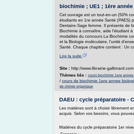
biochimie ; UE1 ; 1ère année 
Cet ouvrage est un tout-en-un (50% co
étudiants en 1re année Santé (PAES) 
Dentaire-Sage femme. Il présente de fa
Biochimie à connaître, aide l'étudiant 
modalités du concours.La Biochimie con
et la Biologie moléculaire, l'unité d'
Santé. Chaque chapitre contient : Un c
Lire la suite
Site :
http://www.librairie-gallimard.com
Thèmes liés :
cours biochimie 1ere annee
/
cours de biochimie 1ere annee biolog
de chimie organique
DAEU : cycle préparatoire -
Les matières sont à choisir librement en
acquis. Selon vos besoins, vous pouve
Matières du cycle préparatoire 1er niv