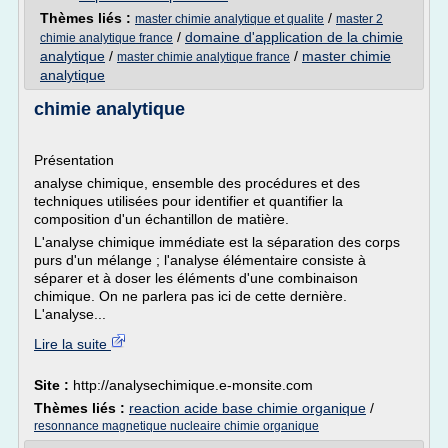
Thèmes liés :
/
master chimie analytique et qualite
master 2
/
domaine d'application de la chimie
chimie analytique france
analytique
/
/
master chimie
master chimie analytique france
analytique
chimie analytique
Présentation
analyse chimique, ensemble des procédures et des
techniques utilisées pour identifier et quantifier la
composition d'un échantillon de matière.
L'analyse chimique immédiate est la séparation des corps
purs d'un mélange ; l'analyse élémentaire consiste à
séparer et à doser les éléments d'une combinaison
chimique. On ne parlera pas ici de cette dernière.
L'analyse...
Lire la suite
Site :
http://analysechimique.e-monsite.com
Thèmes liés :
reaction acide base chimie organique
/
resonnance magnetique nucleaire chimie organique