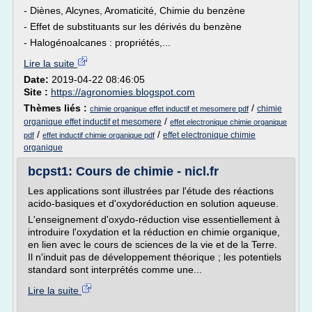
- Diènes, Alcynes, Aromaticité, Chimie du benzène
- Effet de substituants sur les dérivés du benzène
- Halogénoalcanes : propriétés,...
Lire la suite
Date:
2019-04-22 08:46:05
Site :
https://agronomies.blogspot.com
Thèmes liés :
/
chimie
chimie organique effet inductif et mesomere pdf
/
organique effet inductif et mesomere
effet electronique chimie organique
/
/
effet electronique chimie
pdf
effet inductif chimie organique pdf
organique
bcpst1: Cours de chimie - nicl.fr
Les applications sont illustrées par l'étude des réactions
acido-basiques et d'oxydoréduction en solution aqueuse.
L'enseignement d'oxydo-réduction vise essentiellement à
introduire l'oxydation et la réduction en chimie organique,
en lien avec le cours de sciences de la vie et de la Terre.
Il n'induit pas de développement théorique ; les potentiels
standard sont interprétés comme une...
Lire la suite