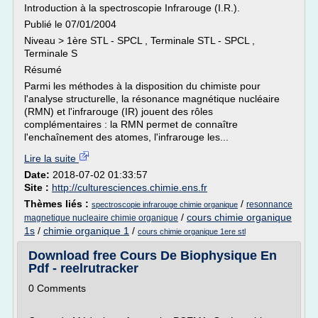
Introduction à la spectroscopie Infrarouge (I.R.).
Publié le 07/01/2004
Niveau > 1ère STL - SPCL , Terminale STL - SPCL ,
Terminale S
Résumé
Parmi les méthodes à la disposition du chimiste pour
l'analyse structurelle, la résonance magnétique nucléaire
(RMN) et l'infrarouge (IR) jouent des rôles
complémentaires : la RMN permet de connaître
l'enchaînement des atomes, l'infrarouge les...
Lire la suite
Date:
2018-07-02 01:33:57
Site :
http://culturesciences.chimie.ens.fr
Thèmes liés :
/
resonnance
spectroscopie infrarouge chimie organique
/
cours chimie organique
magnetique nucleaire chimie organique
1s
/
chimie organique 1
/
cours chimie organique 1ere stl
Download free Cours De Biophysique En
Pdf - reelrutracker
0 Comments