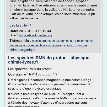
l'une égyptienne, kemi viendrait de l'ancien égyptien
Khemet, la terre. Il se retrouve aussi dans le copte chame
« noire » puisque dans la vallée du Nil, la terre est noire.
L'art de la kemi, par exemple les poisons minéraux, a pu
influencer la magie...
Lire la suite
Date:
2017-01-10 15:10:44
Site :
https://fr.wikipedia.org
Thèmes liés :
/
chimie organique experimentale
resonnance
/
cours physique
magnetique nucleaire chimie organique
chimie organique
Les spectres RMN du proton - physique-
chimie-lycee.fr
Les spectres RMN du proton
Que signifie " RMN du proton " ?
RMN signifie Résonance magnétique nucléaire: il s'agit
d'une technique d'analyse qui permet de déterminer la
structure d'une molécule organique.
Il existe plusieurs types de RMN qui s'appliquent à
différents noyaux d'atome mais la RMN du proton se limite
à l'étude des noyaux d'atomes d'hydrogène qui sont
désignés sous terme...