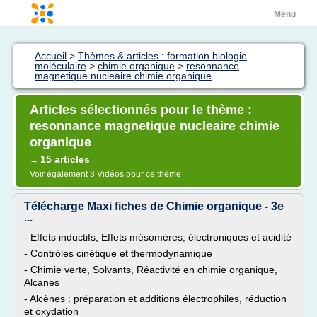
Menu
Accueil
>
Thèmes & articles : formation biologie
moléculaire
>
chimie organique
>
resonnance
magnetique nucleaire chimie organique
Articles sélectionnés pour le thème :
resonnance magnetique nucleaire chimie
organique
15 articles
→
Voir également
3 Vidéos
pour ce thème
Télécharge Maxi fiches de Chimie organique - 3e
...
- Effets inductifs, Effets mésomères, électroniques et acidité
- Contrôles cinétique et thermodynamique
- Chimie verte, Solvants, Réactivité en chimie organique,
Alcanes
- Alcènes : préparation et additions électrophiles, réduction
et oxydation