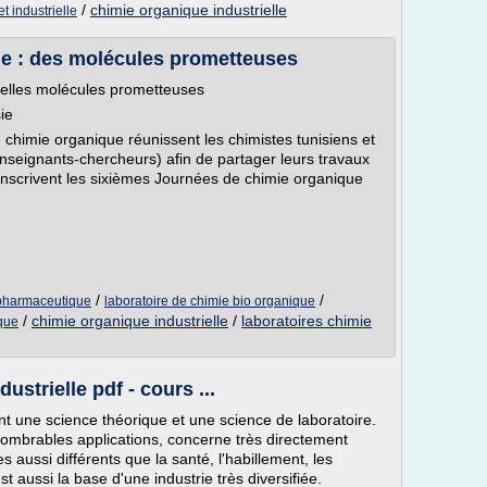
/
chimie organique industrielle
t industrielle
e : des molécules prometteuses
elles molécules prometteuses
ie
 chimie organique réunissent les chimistes tunisiens et
nseignants-chercheurs) afin de partager leurs travaux
'inscrivent les sixièmes Journées de chimie organique
/
/
pharmaceutique
laboratoire de chimie bio organique
/
chimie organique industrielle
/
laboratoires chimie
que
strielle pdf - cours ...
t une science théorique et une science de laboratoire.
nombrables applications, concerne très directement
aussi différents que la santé, l'habillement, les
'est aussi la base d'une industrie très diversifiée.