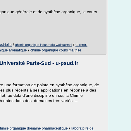
anique générale et de synthèse organique, le cours
/
/
chimie
strielle
chimie organique industrielle weissermel
/
nique aromatique
chimie organique cours maitrise
Université Paris-Sud - u-psud.fr
fre une formation de pointe en synthèse organique, de
s plus récents à ses applications en réponse à des
et, au delà d'une discipline en soi, la Chimie
écentes dans des domaines très variés :...
/
chimie organique domaine pharmaceutique
laboratoire de