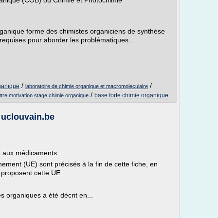
ganique (COB) ou Chimie et Photochimie
ganique forme des chimistes organiciens de synthèse
requises pour aborder les problématiques...
/
/
rganique
laboratoire de chimie organique et macromoleculaire
/
base forte chimie organique
ettre motivation stage chimie organique
 uclouvain.be
e aux médicaments
ement (UE) sont précisés à la fin de cette fiche, en
proposent cette UE.
s organiques a été décrit en...