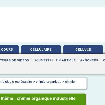
 COURS
CELLULAIRE
CELLULE
TEURS DE VIDÉOS
| SOUMETTRE :
UN ARTICLE
|
ANNONCER
|
n biologie moléculaire
>
chimie organique
>
chimie
 thème : chimie organique industrielle