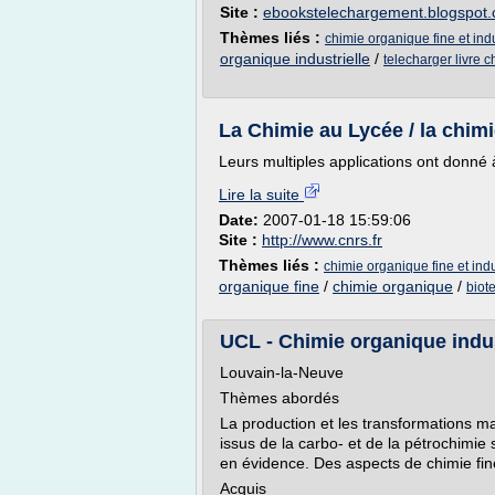
Site :
ebookstelechargement.blogspot
Thèmes liés :
chimie organique fine et indu
organique industrielle
/
telecharger livre c
La Chimie au Lycée / la chimi
Leurs multiples applications ont donné à
Lire la suite
Date:
2007-01-18 15:59:06
Site :
http://www.cnrs.fr
Thèmes liés :
chimie organique fine et indu
organique fine
/
chimie organique
/
biot
UCL - Chimie organique indus
Louvain-la-Neuve
Thèmes abordés
La production et les transformations m
issus de la carbo- et de la pétrochimie 
en évidence. Des aspects de chimie fi
Acquis