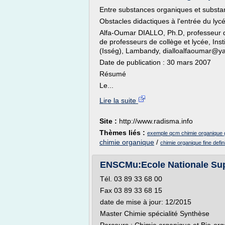
Entre substances organiques et substa
Obstacles didactiques à l'entrée du ly
Alfa-Oumar DIALLO, Ph.D, professeur d
de professeurs de collège et lycée, Ins
(Isség), Lambandy, dialloalfaoumar@ya
Date de publication : 30 mars 2007
Résumé
Le...
Lire la suite
Site :
http://www.radisma.info
Thèmes liés :
exemple qcm chimie organique 
chimie organique
/
chimie organique fine defini
ENSCMu:Ecole Nationale Sup
Tél. 03 89 33 68 00
Fax 03 89 33 68 15
date de mise à jour: 12/2015
Master Chimie spécialité Synthèse