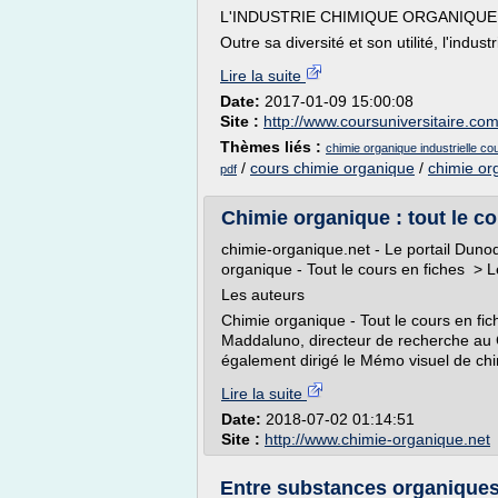
L'INDUSTRIE CHIMIQUE ORGANIQU
Outre sa diversité et son utilité, l'indust
Lire la suite
Date:
2017-01-09 15:00:08
Site :
http://www.coursuniversitaire.co
Thèmes liés :
chimie organique industrielle co
/
cours chimie organique
/
chimie org
pdf
Chimie organique : tout le co
chimie-organique.net - Le portail Dunod
organique - Tout le cours en fiches > 
Les auteurs
Chimie organique - Tout le cours en f
Maddaluno, directeur de recherche au
également dirigé le Mémo visuel de chi
Lire la suite
Date:
2018-07-02 01:14:51
Site :
http://www.chimie-organique.net
Entre substances organique