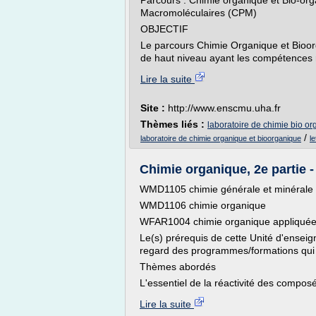
Parcours : Chimie organique et Bio-or
Macromoléculaires (CPM)
OBJECTIF
Le parcours Chimie Organique et Bioor
de haut niveau ayant les compétences 
Lire la suite
Site :
http://www.enscmu.uha.fr
Thèmes liés :
laboratoire de chimie bio o
/
laboratoire de chimie organique et bioorganique
l
Chimie organique, 2e partie -
WMD1105 chimie générale et minérale
WMD1106 chimie organique
WFAR1004 chimie organique appliqué
Le(s) prérequis de cette Unité d'enseign
regard des programmes/formations qui 
Thèmes abordés
L'essentiel de la réactivité des composé
Lire la suite