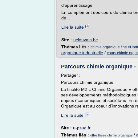
d'apprentissage
En complément des cours de chimie org
de...
Lire la suite
Site :
uclouvain.be
Thèmes liés :
chimie organique fine et indu
organique industrielle
/
cours chimie orga
Parcours chimie organique - 
Partager :
Parcours chimie organique
La finalité M2 « Chimie Organique » of
ses développements méthodologiques le
enjeux économiques et sociétaux. En eff
Organique est au coeur d'innovations r
Lire la suite
Site :
u-psud.fr
Thèmes liés :
/
offre these chimie organique