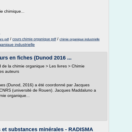
E
rie chimique...
m
/
/
cours chimie organique pdf
urs pdf
chimie organique industrielle
anique industrielle
urs en fiches (Dunod 2016 ...
 de la chimie organique > Les livres > Chimie
Les auteurs
iches (Dunod, 2016) a été coordonné par Jacques
 CNRS (université de Rouen). Jacques Maddaluno a
mie organique...
s et substances minérales - RADISMA