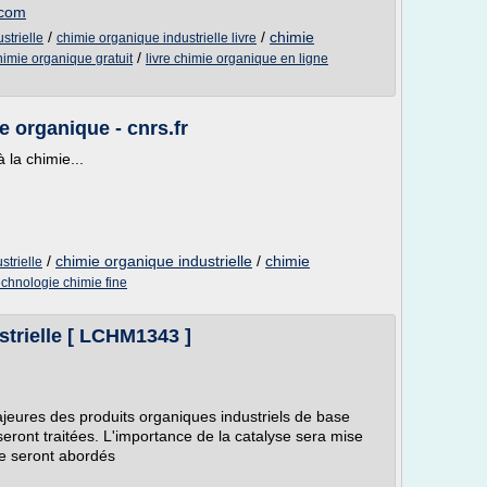
.com
/
/
chimie
strielle
chimie organique industrielle livre
/
himie organique gratuit
livre chimie organique en ligne
e organique - cnrs.fr
 la chimie...
/
chimie organique industrielle
/
chimie
strielle
echnologie chimie fine
trielle [ LCHM1343 ]
ajeures des produits organiques industriels de base
seront traitées. L'importance de la catalyse sera mise
ne seront abordés