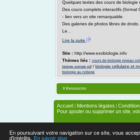
Quelques textes des cours de biologie 
Des cours complets interactifs (format
- lien vers un site remarquable.
Des galeries de photos libres de droits..
Le...
Lire la suite
Site :
http://www.exobiologie.info
Thèmes liés :
cours de biologie niveau co
/
biologie cellulaire et 
biologie animale pdf
biologie au college
8 Ressources
Accueil
|
Mentions légales
|
Conditions
Pour ajouter ou supprimer un site, voi
En poursuivant votre navigation sur ce site, vous accep
d'intérêts.
En savoir plus