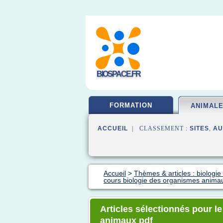
BIOSPACE.FR
FORMATION
ANIMAL
ACCUEIL
| CLASSEMENT :
SITES
,
AU
Accueil
>
Thèmes & articles : biologie
cours biologie des organismes anima
Articles sélectionnés pour l
animaux pdf