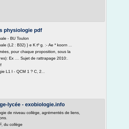
 physiologie pdf
male - BU Toulon
 (L2 : B32) } e K tº g. :- Ae * koorn ...
ées, pour chaque proposition, sous la
es): Ex .... Sujet de rattrapage 2010:.
f
gie L1 I - QCM 1 ? C, 2...
ge-lycée - exobiologie.info
ogie de niveau collège, agrémentés de liens,
ons.
F, du collège