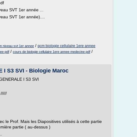
df
veau SVT 1er année ...
veau SVT 1er année)....
/
qcm biologie cellulaire 1ere annee
cm niveau svt 1er annee
/
/
nee pdf
cours de biologie cellulaire 1ere annee medecine pdf
 S3 SVI - Biologie Maroc
 GENERALE I S3 SVI
////
 le Prof. Mais les Diapositives utilisés à cette partie
emière partie ( au-dessus )
..