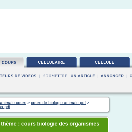
CELLULAIRE
CELLULE
E COURS
TEURS DE VIDÉOS
| SOUMETTRE :
UN ARTICLE
|
ANNONCER
|
 animale cours
>
cours de biologie animale pdf
>
ux pdf
e thème : cours biologie des organismes