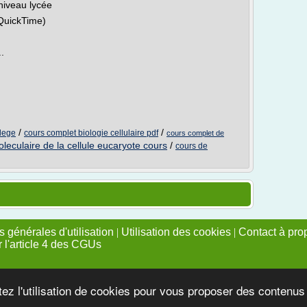
niveau lycée
 QuickTime)
.
/
/
llege
cours complet biologie cellulaire pdf
cours complet de
moleculaire de la cellule eucaryote cours
/
cours de
 générales d'utilisation
|
Utilisation des cookies
|
Contact à pro
r l'article 4 des CGUs
tez l'utilisation de cookies pour vous proposer des contenu