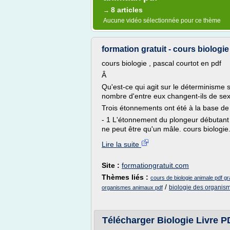
8 articles
→
Aucune vidéo sélectionnée pour ce thème
formation gratuit - cours biologie 
cours biologie , pascal courtot en pdf
Â
Qu'est-ce qui agit sur le déterminisme
nombre d'entre eux changent-ils de se
Trois étonnements ont été à la base de l
- 1 L'étonnement du plongeur débutant f
ne peut être qu'un mâle. cours biologie.
Lire la suite
Site :
formationgratuit.com
Thèmes liés :
cours de biologie animale pdf gra
/
biologie des organism
organismes animaux pdf
Télécharger Biologie Livre PD