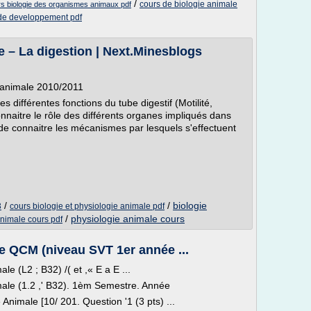
/
cours de biologie animale
s biologie des organismes animaux pdf
 de developpement pdf
 – La digestion | Next.Minesblogs
e animale 2010/2011
 différentes fonctions du tube digestif (Motilité,
onnaitre le rôle des différents organes impliqués dans
 de connaitre les mécanismes par lesquels s'effectuent
/
/
biologie
3
cours biologie et physiologie animale pdf
/
physiologie animale cours
animale cours pdf
re QCM (niveau SVT 1er année ...
e (L2 ; B32) /( et ,« E a E ...
male (1.2 ,' B32). 1èm Semestre. Année
 Animale [10/ 201. Question '1 (3 pts) ...