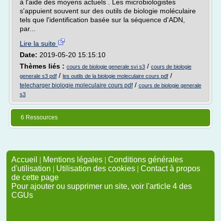
à l'aide des moyens actuels . Les microbiologistes
s'appuient souvent sur des outils de biologie moléculaire
tels que l'identification basée sur la séquence d'ADN,
par...
Lire la suite
Date:
2019-05-20 15:15:10
Thèmes liés :
/
cours de biologie generale svi s3
cours de biologie
/
/
generale s3 pdf
les outils de la biologie moleculaire cours pdf
/
telecharger biologie moleculaire cours pdf
cours de biologie generale
s3
6 Ressources
Accueil
|
Mentions légales
|
Conditions générales
d'utilisation
|
Utilisation des cookies
|
Contact à propos
de cette page
Pour ajouter ou supprimer un site, voir l'article 4 des
CGUs