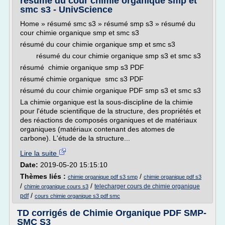
résumé du cour chimie organique smp et
smc s3 - UnivScience
Home » résumé smc s3 » résumé smp s3 » résumé du
cour chimie organique smp et smc s3
résumé du cour chimie organique smp et smc s3
résumé du cour chimie organique smp s3 et smc s3
résumé chimie organique smp s3 PDF
résumé chimie organique smc s3 PDF
résumé du cour chimie organique PDF smp s3 et smc s3
La chimie organique est la sous-discipline de la chimie
pour l'étude scientifique de la structure, des propriétés et
des réactions de composés organiques et de matériaux
organiques (matériaux contenant des atomes de
carbone). L'étude de la structure...
Lire la suite
Date:
2019-05-20 15:15:10
Thèmes liés :
/
chimie organique pdf s3 smp
chimie organique pdf s3
/
/
telecharger cours de chimie organique
chimie organique cours s3
/
pdf
cours chimie organique s3 pdf smc
TD corrigés de Chimie Organique PDF SMP-
SMC S3