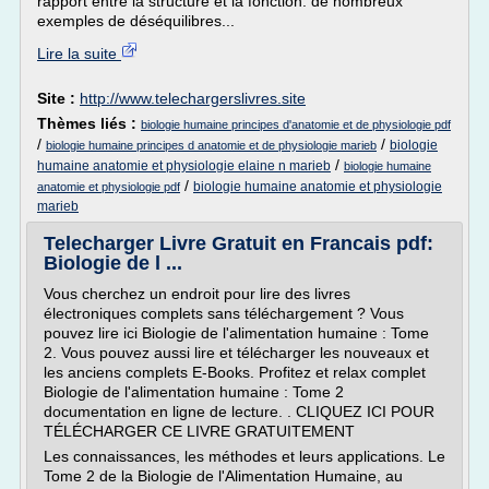
rapport entre la structure et la fonction. de nombreux
exemples de déséquilibres...
Lire la suite
Site :
http://www.telechargerslivres.site
Thèmes liés :
biologie humaine principes d'anatomie et de physiologie pdf
/
/
biologie
biologie humaine principes d anatomie et de physiologie marieb
/
humaine anatomie et physiologie elaine n marieb
biologie humaine
/
biologie humaine anatomie et physiologie
anatomie et physiologie pdf
marieb
Telecharger Livre Gratuit en Francais pdf:
Biologie de l ...
Vous cherchez un endroit pour lire des livres
électroniques complets sans téléchargement ? Vous
pouvez lire ici Biologie de l'alimentation humaine : Tome
2. Vous pouvez aussi lire et télécharger les nouveaux et
les anciens complets E-Books. Profitez et relax complet
Biologie de l'alimentation humaine : Tome 2
documentation en ligne de lecture. . CLIQUEZ ICI POUR
TÉLÉCHARGER CE LIVRE GRATUITEMENT
Les connaissances, les méthodes et leurs applications. Le
Tome 2 de la Biologie de l'Alimentation Humaine, au