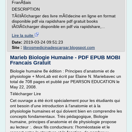
FranÃ§ais
DESCRIPTION
TÃ©lÃ©charger des livre mÃ©decine en ligne en format
disponible pdf via rapidshare pdf gratuit books
tÃ©lÃ©charger disponible en pdf via rapidshare,...
Lire la suite
Date:
2019-03-24 09:51:23
Site :
librosmedicinadescargar.blogspot.com
Marieb Biologie Humaine - PDF EPUB MOBI
Francais Gratuit
Biologie humaine 8e édition : Principes d'anatomie et de
physiologie + MonLab est écrit par Elaine N. Mariebavec un
total de 708 pages et publié par PEARSON EDUCATION le
May 22, 2008.
Télécharger Lire
Cet ouvrage a été écrit spécialement pour les étudiants qui
ont besoin d'une introduction à l'anatomie et à la
physiologie humaines et qui doivent bien en comprendre les
concepts fondamentaux. Très pédagogique, Biologie
humaine, principes d'anatomie et de physiologie propose
au lecteur :. deux fils conducteurs: l'homéostasie et le