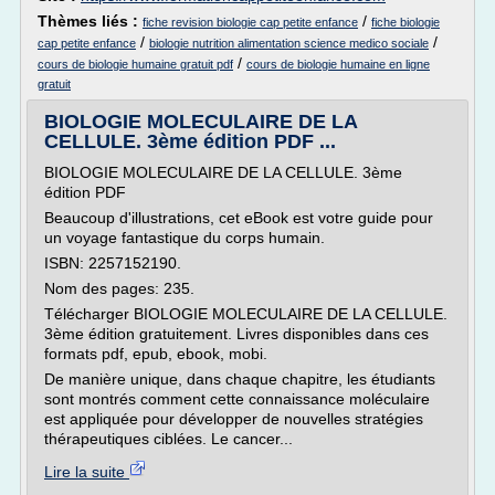
Thèmes liés :
/
fiche revision biologie cap petite enfance
fiche biologie
/
/
cap petite enfance
biologie nutrition alimentation science medico sociale
/
cours de biologie humaine gratuit pdf
cours de biologie humaine en ligne
gratuit
BIOLOGIE MOLECULAIRE DE LA
CELLULE. 3ème édition PDF ...
BIOLOGIE MOLECULAIRE DE LA CELLULE. 3ème
édition PDF
Beaucoup d'illustrations, cet eBook est votre guide pour
un voyage fantastique du corps humain.
ISBN: 2257152190.
Nom des pages: 235.
Télécharger BIOLOGIE MOLECULAIRE DE LA CELLULE.
3ème édition gratuitement. Livres disponibles dans ces
formats pdf, epub, ebook, mobi.
De manière unique, dans chaque chapitre, les étudiants
sont montrés comment cette connaissance moléculaire
est appliquée pour développer de nouvelles stratégies
thérapeutiques ciblées. Le cancer...
Lire la suite