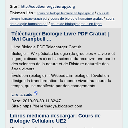
Site :
http://subtleenergytherapy.org
Thèmes liés :
/
cours de biologie humaine en ligne gratuit
cours de
/
/
cours de biologie humaine gratuit
cours
biologie humaine gratuit pdf
/
de biologie humaine pdf
cours de biologie gratuit en ligne
Télécharger Biologie Livre PDF Gratuit |
Neil Campbell ...
Livre Biologie PDF Telecharger Gratuit
Biologie -- WikipédiaLa biologie (du grec bios « la vie » et
logos, « discours ») est la science du recouvre une partie
des sciences de la nature et de l'histoire naturelle des
êtres vivants.
Évolution (biologie) -- WikipédiaEn biologie, l'évolution
désigne la transformation du monde vivant au cours du
temps, qui se manifeste par des changements...
Lire la suite
Date:
2019-03-30 11:32:47
Site :
https://bellerinadya.blogspot.com
Libros medicina descargar: Cours de
Biologie Cellulaire UE2