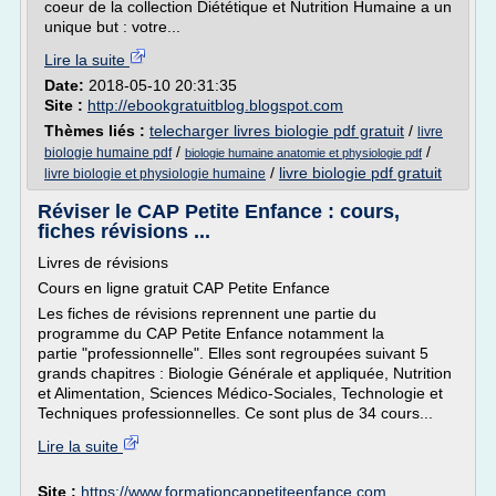
coeur de la collection Diététique et Nutrition Humaine a un
unique but : votre...
Lire la suite
Date:
2018-05-10 20:31:35
Site :
http://ebookgratuitblog.blogspot.com
Thèmes liés :
telecharger livres biologie pdf gratuit
/
livre
/
/
biologie humaine pdf
biologie humaine anatomie et physiologie pdf
/
livre biologie pdf gratuit
livre biologie et physiologie humaine
Réviser le CAP Petite Enfance : cours,
fiches révisions ...
Livres de révisions
Cours en ligne gratuit CAP Petite Enfance
Les fiches de révisions reprennent une partie du
programme du CAP Petite Enfance notamment la
partie "professionnelle". Elles sont regroupées suivant 5
grands chapitres : Biologie Générale et appliquée, Nutrition
et Alimentation, Sciences Médico-Sociales, Technologie et
Techniques professionnelles. Ce sont plus de 34 cours...
Lire la suite
Site :
https://www.formationcappetiteenfance.com