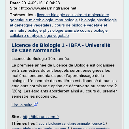
Date:
2014-09-16 10:04:23
Site :
http://www.elearningfrance.net
Thèmes liés :
licence biologie cellulaire et moleculaire
genetique microbiologie immunologie
/
biologie physiologie
et genetique vegetales
/
cours de biologie vegetale et
animale
/
biologie physiologie animale cours
/
biologie
cellulaire et physiologie vegetale
Licence de Biologie 1 - IBFA - Université
de Caen Normandie
Licence de Biologie 1ère année.
La première année de Licence de Biologie est organisée
en 2 semestres durant lesquels seront enseignées les
matières fondamentales pour l'apprentissage de la
biologie. L'ensemble des matières est dispensé à tous les
étudiants hormis une option de découverte au semestre 2
(20h). Les étudiants aborderont ainsi au cours du premier
semestre les notions de...
Lire la suite
Site :
http://ibfa.unicaen.fr
Thèmes liés :
/
cours biologie cellulaire animale licence 1
cours biologie animale licence 1
/