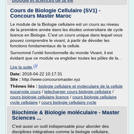
biologie et sciences de la vie
Cours de Biologie Cellulaire (SV1) -
Concours Master Maroc
Le module de la Biologie cellulaire est un cours au niveau
de la première année dans les études universitaire de cycle
licence en Biologie. C'est un cours unique dans lequel vous
pouvez comprendre le vivant, à partir de dévoiler les
fonctions fondamentaux de la cellule.
Surnommé l'unité fonctionnelle du monde Vivant, il est
évidant que ce module va englober toutes les pôles de la...
Lire la suite
Date:
2018-04-22 10:17:31
Site :
http://www.concoursmaster.xyz
Thèmes liés :
biologie cellulaire et moleculaire de la cellule
eucaryote cours
/
telecharger cours biologie cellulaire
/
cours biologie cellulaire licence
/
cours biologie cellulaire
cycle cellulaire
/
cours biologie cellulaire cycle
Biochimie & Biologie moléculaire - Master
Sciences ...
C'est aussi un outil indispensable pour aborder des
disciplines intégratives comme la biologie cellulaire,