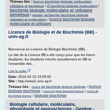
Thèmes liés :
licence biochimie biologie moleculaire
cellulaire et genetique
/
l3 biochimie biologie moleculaire
/
biochimie biologie moleculaire et cellulaire
genetique
/
master recherche biochimie biologie
licence biochimie biologie
cellulaire et moleculaire
/
moleculaire et cellulaire
Licence de Biologie et de Biochimie (BB) -
univ-ag.fr
Bienvenue en Licence de Biologie-Biochimie (BB)...
Le site de la Licence BB a été conçu pour que les futurs
étudiants, les étudiants inscrits actuellement en BB et
l'ensemble des...
Lire la suite
Date:
2014-02-15 19:09:55
Site :
http://www2.univ-ag.fr
licence
Thèmes liés :
cours de biochimie licence biologie
/
biologie biochimie
/
/
cours en ligne biologie licence
cours de
biologie biochimie
/
biochimie licence
Biologie cellulaire, moléculaire,
physiologie et neurosciences - Genève -