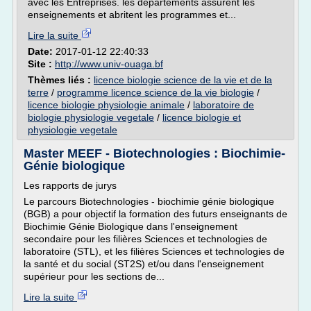
avec les Entreprises. les départements assurent les
enseignements et abritent les programmes et...
Lire la suite
Date:
2017-01-12 22:40:33
Site :
http://www.univ-ouaga.bf
Thèmes liés :
licence biologie science de la vie et de la
terre
/
programme licence science de la vie biologie
/
licence biologie physiologie animale
/
laboratoire de
biologie physiologie vegetale
/
licence biologie et
physiologie vegetale
Master MEEF - Biotechnologies : Biochimie-
Génie biologique
Les rapports de jurys
Le parcours Biotechnologies - biochimie génie biologique
(BGB) a pour objectif la formation des futurs enseignants de
Biochimie Génie Biologique dans l'enseignement
secondaire pour les filières Sciences et technologies de
laboratoire (STL), et les filières Sciences et technologies de
la santé et du social (ST2S) et/ou dans l'enseignement
supérieur pour les sections de...
Lire la suite