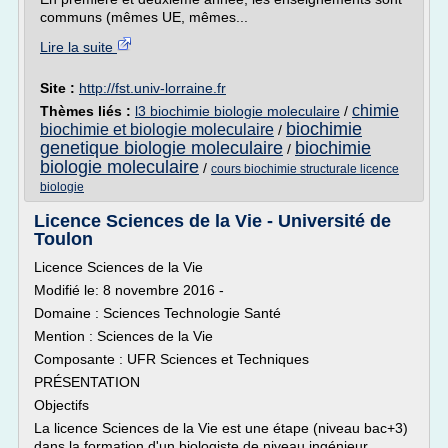
communs (mêmes UE, mêmes...
Lire la suite
Site :
http://fst.univ-lorraine.fr
chimie
Thèmes liés :
l3 biochimie biologie moleculaire
/
biochimie
biochimie et biologie moleculaire
/
genetique biologie moleculaire
biochimie
/
biologie moleculaire
/
cours biochimie structurale licence
biologie
Licence Sciences de la Vie - Université de
Toulon
Licence Sciences de la Vie
Modifié le: 8 novembre 2016 -
Domaine : Sciences Technologie Santé
Mention : Sciences de la Vie
Composante : UFR Sciences et Techniques
PRÉSENTATION
Objectifs
La licence Sciences de la Vie est une étape (niveau bac+3)
dans la formation d'un biologiste de niveau ingénieur