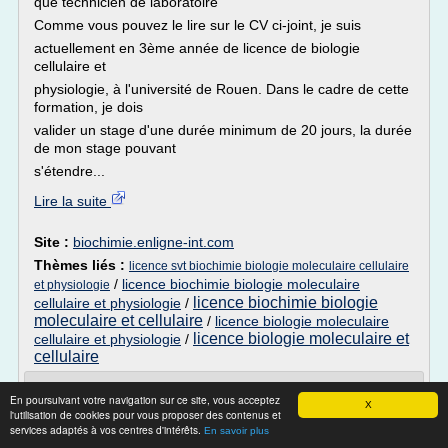
que technicien de laboratoire
Comme vous pouvez le lire sur le CV ci-joint, je suis
actuellement en 3ème année de licence de biologie
cellulaire et
physiologie, à l'université de Rouen. Dans le cadre de cette
formation, je dois
valider un stage d'une durée minimum de 20 jours, la durée
de mon stage pouvant
s'étendre...
Lire la suite
Site :
biochimie.enligne-int.com
Thèmes liés :
licence svt biochimie biologie moleculaire cellulaire
/
licence biochimie biologie moleculaire
et physiologie
licence biochimie biologie
cellulaire et physiologie
/
moleculaire et cellulaire
/
licence biologie moleculaire
licence biologie moleculaire et
cellulaire et physiologie
/
cellulaire
Licence Biologie | Université Blaise
En poursuivant votre navigation sur ce site, vous acceptez
Pascal, Clermont-Ferrand
X
l'utilisation de cookies pour vous proposer des contenus et
services adaptés à vos centres d'intérêts.
En savoir plus
Biologie des Organismes, des Populations et des