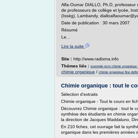
Alfa-Oumar DIALLO, Ph.D, professeur 
de professeurs de collège et lycée, Ins
(Isség), Lambandy, dialloalfaoumar@ya
Date de publication : 30 mars 2007
Résumé
Le...
Lire la suite
Site :
http://www.radisma.info
Thèmes liés :
exemple qcm chimie organique 
chimie organique
/
chimie organique fine defin
Chimie organique : tout le co
Sélection d'extraits
Chimie organique - Tout le cours en fic
Découvrez Chimie organique : tout le co
synthèse des étudiants en chimie orga
la direction de Jacques Maddaluno, Di
En 210 fiches, cet ouvrage fait la sy
organique dans les premières années d'