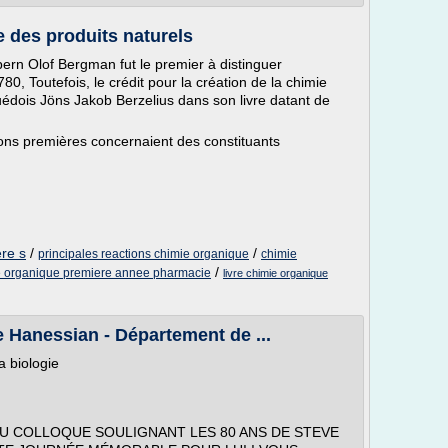
e des produits naturels
bern Olof Bergman fut le premier à distinguer
0, Toutefois, le crédit pour la création de la chimie
uédois Jöns Jakob Berzelius dans son livre datant de
ons premières concernaient des constituants
re s
/
/
principales reactions chimie organique
chimie
/
e organique premiere annee pharmacie
livre chimie organique
 Hanessian - Département de ...
a biologie
 AU COLLOQUE SOULIGNANT LES 80 ANS DE STEVE