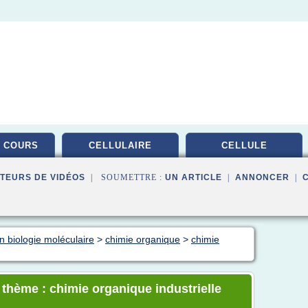
 COURS
CELLULAIRE
CELLULE
TEURS DE VIDÉOS
| SOUMETTRE :
UN ARTICLE
|
ANNONCER
|
n biologie moléculaire
>
chimie organique
>
chimie
 thème : chimie organique industrielle