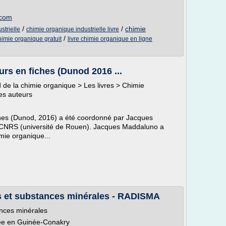
.com
/
/
chimie
strielle
chimie organique industrielle livre
/
himie organique gratuit
livre chimie organique en ligne
urs en fiches (Dunod 2016 ...
 de la chimie organique > Les livres > Chimie
es auteurs
iches (Dunod, 2016) a été coordonné par Jacques
 CNRS (université de Rouen). Jacques Maddaluno a
mie organique...
s et substances minérales - RADISMA
nces minérales
ycée en Guinée-Conakry