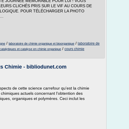
TE JOURNÉE MÉMORABLE POUR LUI ! VOUS
EURS CLICHÉS PRIS SUR LE VIF AU COURS DE
LOGIQUE. POUR TÉLÉCHARGER LA PHOTO
..
/
/
laboratoire de
igne
laboratoire de chimie organique et bioorganique
/
cours chimie
catalytiques et catalyse en chimie organique
ts Chimie - bibliodunet.com
 aspects de cette science carrefour qu'est la chimie
ts chimiques actuels concernant l'obtention des
iques, organiques et polymères. Ceci inclut les