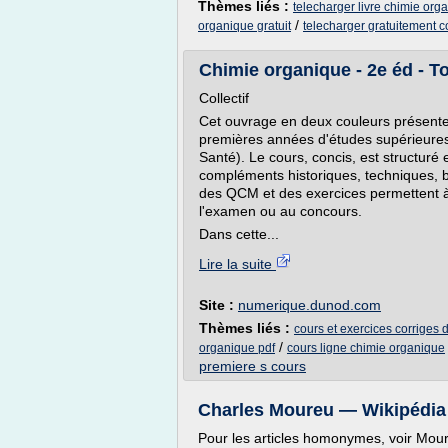
Thèmes liés :
telecharger livre chimie orga
/
organique gratuit
telecharger gratuitement 
Chimie organique - 2e éd - Tou
Collectif
Cet ouvrage en deux couleurs présente
premières années d'études supérieures 
Santé). Le cours, concis, est structuré
compléments historiques, techniques, bi
des QCM et des exercices permettent à 
l'examen ou au concours.
Dans cette...
Lire la suite
Site :
numerique.dunod.com
Thèmes liés :
cours et exercices corriges
/
organique pdf
cours ligne chimie organique
premiere s cours
Charles Moureu — Wikipédia
Pour les articles homonymes, voir Mour