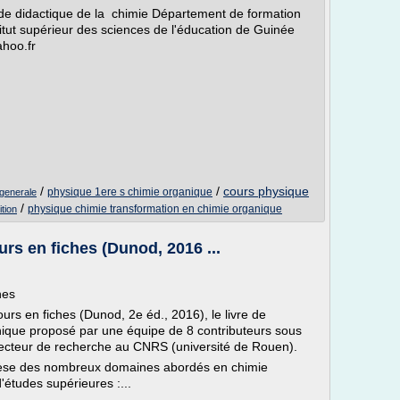
de didactique de la chimie Département de formation
titut supérieur des sciences de l'éducation de Guinée
hoo.fr
/
/
cours physique
physique 1ere s chimie organique
generale
/
physique chimie transformation en chimie organique
ition
urs en fiches (Dunod, 2016 ...
hes
urs en fiches (Dunod, 2e éd., 2016), le livre de
nique proposé par une équipe de 8 contributeurs sous
recteur de recherche au CNRS (université de Rouen).
nthèse des nombreux domaines abordés en chimie
études supérieures :...