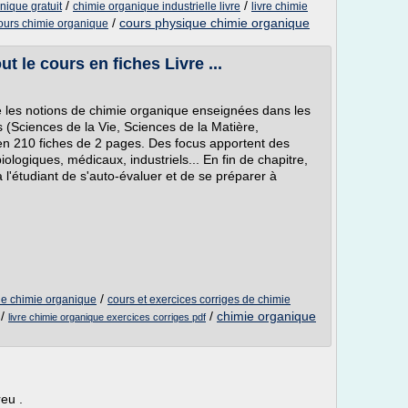
/
/
nique gratuit
chimie organique industrielle livre
livre chimie
/
cours physique chimie organique
cours chimie organique
t le cours en fiches Livre ...
 les notions de chimie organique enseignées dans les
(Sciences de la Vie, Sciences de la Matière,
 en 210 fiches de 2 pages. Des focus apportent des
ologiques, médicaux, industriels... En fin de chapitre,
l'étudiant de s'auto-évaluer et de se préparer à
/
 de chimie organique
cours et exercices corriges de chimie
/
/
chimie organique
livre chimie organique exercices corriges pdf
eu .