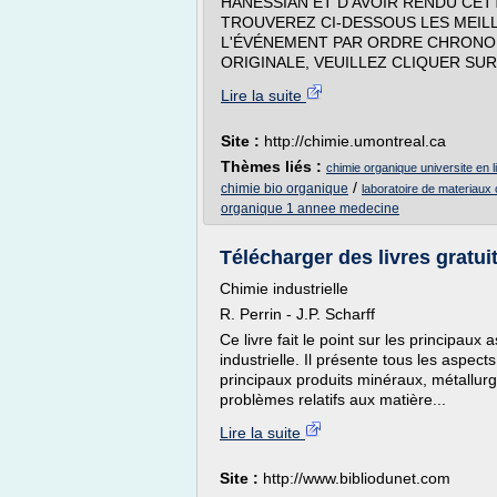
HANESSIAN ET D'AVOIR RENDU CET
TROUVEREZ CI-DESSOUS LES MEILL
L'ÉVÉNEMENT PAR ORDRE CHRONO
ORIGINALE, VEUILLEZ CLIQUER SUR.
Lire la suite
Site :
http://chimie.umontreal.ca
Thèmes liés :
chimie organique universite en l
/
chimie bio organique
laboratoire de materiaux 
organique 1 annee medecine
Télécharger des livres gratui
Chimie industrielle
R. Perrin - J.P. Scharff
Ce livre fait le point sur les principaux
industrielle. Il présente tous les aspec
principaux produits minéraux, métallurg
problèmes relatifs aux matière...
Lire la suite
Site :
http://www.bibliodunet.com