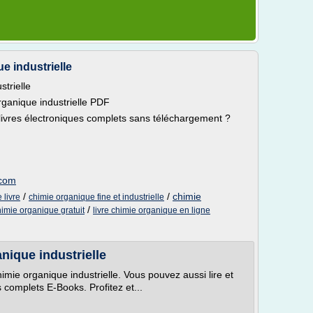
e industrielle
trielle
ganique industrielle PDF
 livres électroniques complets sans téléchargement ?
.com
/
/
chimie
 livre
chimie organique fine et industrielle
/
himie organique gratuit
livre chimie organique en ligne
nique industrielle
imie organique industrielle. Vous pouvez aussi lire et
 complets E-Books. Profitez et...