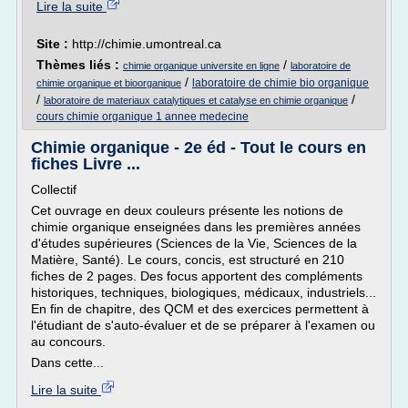
Lire la suite
Site :
http://chimie.umontreal.ca
Thèmes liés :
/
chimie organique universite en ligne
laboratoire de
/
laboratoire de chimie bio organique
chimie organique et bioorganique
/
/
laboratoire de materiaux catalytiques et catalyse en chimie organique
cours chimie organique 1 annee medecine
Chimie organique - 2e éd - Tout le cours en
fiches Livre ...
Collectif
Cet ouvrage en deux couleurs présente les notions de
chimie organique enseignées dans les premières années
d'études supérieures (Sciences de la Vie, Sciences de la
Matière, Santé). Le cours, concis, est structuré en 210
fiches de 2 pages. Des focus apportent des compléments
historiques, techniques, biologiques, médicaux, industriels...
En fin de chapitre, des QCM et des exercices permettent à
l'étudiant de s'auto-évaluer et de se préparer à l'examen ou
au concours.
Dans cette...
Lire la suite