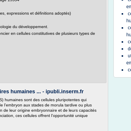
e
mes, expressions et définitions adoptés)
c
h
Biologie du développement.
c
encier en cellules constitutives de plusieurs types de
hu
c
d
u
e
c
es humaines ... - ipubli.inserm.fr
) humaines sont des cellules pluripotentes qui
 de l'embryon aux stades de morula tardive ou plus
 de leur origine embryonnaire et de leurs capacités
nciation, ces cellules offrent l'opportunité unique