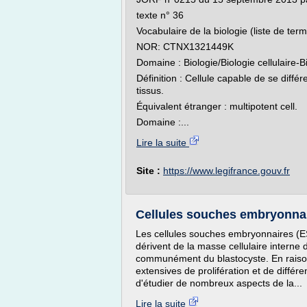
texte n° 36
Vocabulaire de la biologie (liste de ter
NOR: CTNX1321449K
Domaine : Biologie/Biologie cellulaire-
Définition : Cellule capable de se différ
tissus.
Équivalent étranger : multipotent cell.
Domaine :...
Lire la suite
Site :
https://www.legifrance.gouv.fr
Cellules souches embryonnair
Les cellules souches embryonnaires (ES
dérivent de la masse cellulaire interne
communément du blastocyste. En raison
extensives de prolifération et de différe
d'étudier de nombreux aspects de la...
Lire la suite