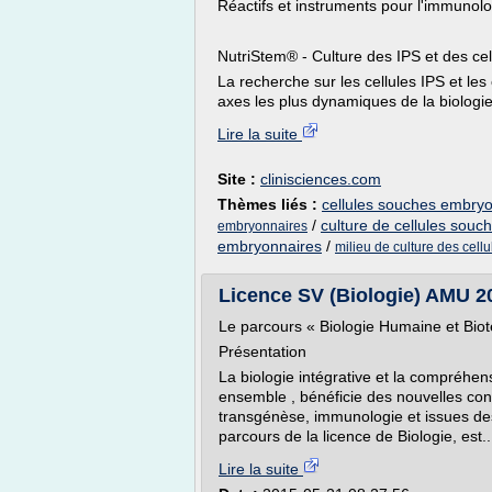
Réactifs et instruments pour l'immunologi
NutriStem® - Culture des IPS et des c
La recherche sur les cellules IPS et l
axes les plus dynamiques de la biologi
Lire la suite
Site :
clinisciences.com
Thèmes liés :
cellules souches embry
/
culture de cellules sou
embryonnaires
embryonnaires
/
milieu de culture des cell
Licence SV (Biologie) AMU 20
Le parcours « Biologie Humaine et Bio
Présentation
La biologie intégrative et la compréhe
ensemble , bénéficie des nouvelles c
transgénèse, immunologie et issues d
parcours de la licence de Biologie, est..
Lire la suite