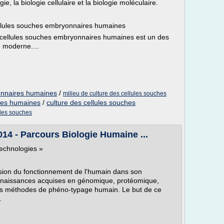
e, la biologie cellulaire et la biologie moléculaire.
ellules souches embryonnaires humaines
es cellules souches embryonnaires humaines est un des
e moderne....
onnaires humaines
/
milieu de culture des cellules souches
ches humaines
/
culture des cellules souches
ules souches
14 - Parcours Biologie Humaine ...
technologies »
nsion du fonctionnement de l'humain dans son
onnaissances acquises en génomique, protéomique,
es méthodes de phéno-typage humain. Le but de ce
.