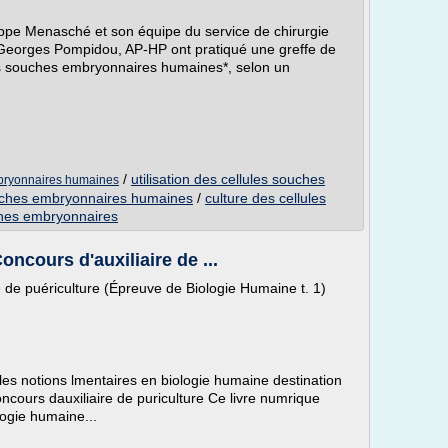
ippe Menasché et son équipe du service de chirurgie
n Georges Pompidou, AP-HP ont pratiqué une greffe de
les souches embryonnaires humaines*, selon un
/
utilisation des cellules souches
mbryonnaires humaines
uches embryonnaires humaines
/
culture des cellules
ches embryonnaires
ncours d'auxiliaire de ...
 de puériculture (Épreuve de Biologie Humaine t. 1)
les notions lmentaires en biologie humaine destination
ncours dauxiliaire de puriculture Ce livre numrique
ogie humaine...