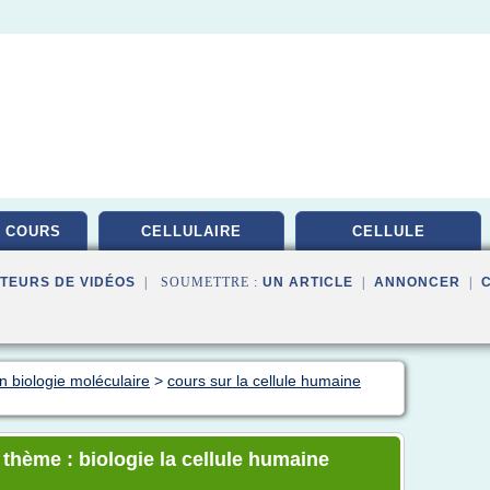
 COURS
CELLULAIRE
CELLULE
TEURS DE VIDÉOS
| SOUMETTRE :
UN ARTICLE
|
ANNONCER
|
n biologie moléculaire
>
cours sur la cellule humaine
 thème : biologie la cellule humaine