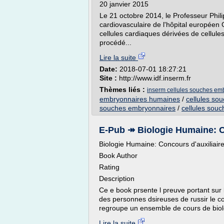
20 janvier 2015
Le 21 octobre 2014, le Professeur Phil
cardiovasculaire de l'hôpital europée
cellules cardiaques dérivées de cellu
procédé...
Lire la suite
Date:
2018-07-01 18:27:21
Site :
http://www.idf.inserm.fr
Thèmes liés :
inserm cellules souches e
embryonnaires humaines
/
cellules so
souches embryonnaires
/
cellules sou
E-Pub ↠ Biologie Humaine: Co
Biologie Humaine: Concours d'auxiliaire
Book Author
Rating
Description
Ce e book prsente l preuve portant sur 
des personnes dsireuses de russir le co
regroupe un ensemble de cours de biol
Lire la suite