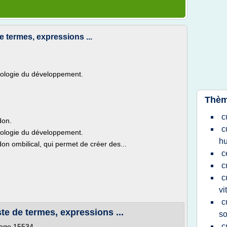
de termes, expressions ...
Biologie du développement.
Thèm
c
don.
c
Biologie du développement.
h
don ombilical, qui permet de créer des...
c
c
c
vi
c
ste de termes, expressions ...
s
c
page 15534