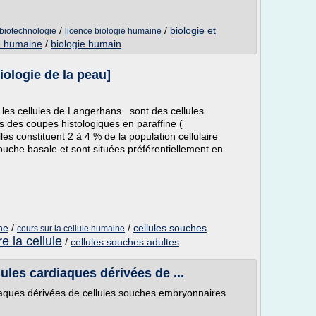
/
/
biologie et
 biotechnologie
licence biologie humaine
le humaine
/
biologie humain
iologie de la peau]
les cellules de Langerhans sont des cellules
ns des coupes histologiques en paraffine (
s constituent 2 à 4 % de la population cellulaire
ouche basale et sont situées préférentiellement en
ne
/
/
cellules souches
cours sur la cellule humaine
re la cellule
/
cellules souches adultes
ules cardiaques dérivées de ...
iaques dérivées de cellules souches embryonnaires