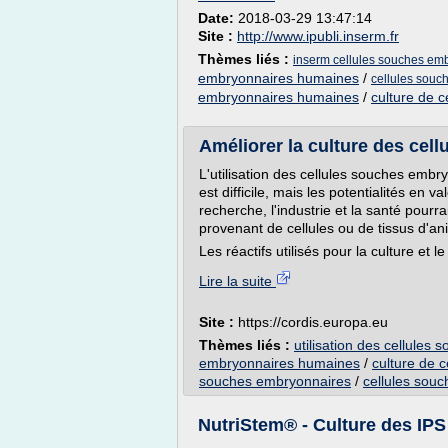
Date:
2018-03-29 13:47:14
Site :
http://www.ipubli.inserm.fr
Thèmes liés :
inserm cellules souches em
embryonnaires humaines
/
cellules souc
embryonnaires humaines
/
culture de 
Améliorer la culture des cell
L'utilisation des cellules souches emb
est difficile, mais les potentialités en v
recherche, l'industrie et la santé pourr
provenant de cellules ou de tissus d'a
Les réactifs utilisés pour la culture et l
Lire la suite
Site :
https://cordis.europa.eu
Thèmes liés :
utilisation des cellule
embryonnaires humaines
/
culture de 
souches embryonnaires
/
cellules sou
NutriStem® - Culture des IPS 