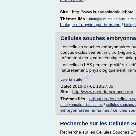
Site :
http://www.kusadasiadakulehotel
Thèmes liés :
biologie humaine auxiliaire 
biologie et physiologie humaine
/
biologi
Cellules souches embryonnai
Les cellules souches embryonnaires hu
conçus exclusivement in vitro (Figure 1
présentent deux caractéristiques biolo
Les cellules hES peuvent proliférer indé
naturellement, physiologiquement, immo
Lire la suite
Date:
2018-07-01 18:27:35
Site :
http://www.pseudo-sciences.org
Thèmes liés :
utilisation des cellule
/
embryonnaires humaines
cellules souches
embryonnaires humaines
/
cellules s
Recherche sur les Cellules 
Recherche sur les Cellules Souches E