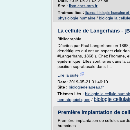
Date:
2015-05-21 08:27:56
Site :
lism.cnrs-mrs.fr
Thèmes liés :
licence biologie humaine et
physiologie humaine
/
biologie la cellu
La cellule de Langerhans - [B
Bibliographie
Décrites par Paul Langerhans en 1868, 
dendritiques qui ont un aspect clair da
#Langerhans, 1868 ). Chez l'homme, elle
épidermique. Elles sont rares dans la c
position suprabasale dans l'...
Lire la suite
Date:
2019-05-21 01:46:10
Site :
biologiedelapeau.fr
Thèmes liés :
biologie la cellule humai
biologie cellulai
hematopoietiques
/
Première implantation de cell
Première implantation de cellules card
humaines