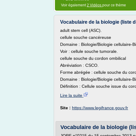
Voir également
2 Vidéos
pour ce thème
Vocabulaire de la biologie (liste 
adult stem cell (ASC).
cellule souche cancéreuse
Domaine : Biologie/Biologie cellulaire-
Voir : cellule souche tumorale.
cellule souche du cordon ombilical
Abréviation : CSCO.
Forme abrégée : cellule souche du cor
Domaine : Biologie/Biologie cellulaire-
Définition : Cellule souche issue du cor
Lire la suite
Site :
https://www.legifrance.gouv.fr
Vocabulaire de la biologie (li
JORF n°0215 du 15 septembre 2013 