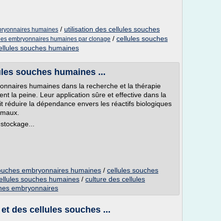
/
utilisation des cellules souches
bryonnaires humaines
/
cellules souches
hes embryonnaires humaines par clonage
cellules souches humaines
ules souches humaines ...
ryonnaires humaines dans la recherche et la thérapie
alent la peine. Leur application sûre et effective dans la
ait réduire la dépendance envers les réactifs biologiques
nimaux.
e stockage...
s souches embryonnaires humaines
/
cellules souches
cellules souches humaines
/
culture des cellules
ches embryonnaires
et des cellules souches ...