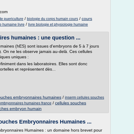
.com
/
/
cours
de puericulture
biologie du corps humain cours
/
e humaine livre
livre biologie et physiologie humaine
res humaines : une question ...
maines (hES) sont issues d'embryons de 5 à 7 jours
). On ne les observe jamais au-delà. Ces cellules
giques uniques :
finiment dans les laboratoires. Elles sont donc
rtelles et représentent dès...
s souches embryonnaires humaines
/
inserm cellules souches
/
cellules souches
 embryonnaires humaines france
ouches embryon humain
Souches Embryonnaires Humaines ...
mbryonnaires Humaines : un domaine hors brevet pour