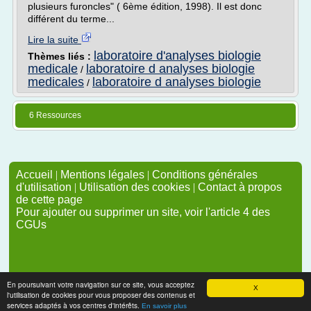
plusieurs furoncles" ( 6ème édition, 1998). Il est donc
différent du terme...
Lire la suite
laboratoire d'analyses biologie
Thèmes liés :
medicale
laboratoire d analyses biologie
/
medicales
laboratoire d analyses biologie
/
6 Ressources
Accueil
|
Mentions légales
|
Conditions générales
d'utilisation
|
Utilisation des cookies
|
Contact à propos
de cette page
Pour ajouter ou supprimer un site, voir l'article 4 des
CGUs
En poursuivant votre navigation sur ce site, vous acceptez
X
l'utilisation de cookies pour vous proposer des contenus et
services adaptés à vos centres d'intérêts.
En savoir plus