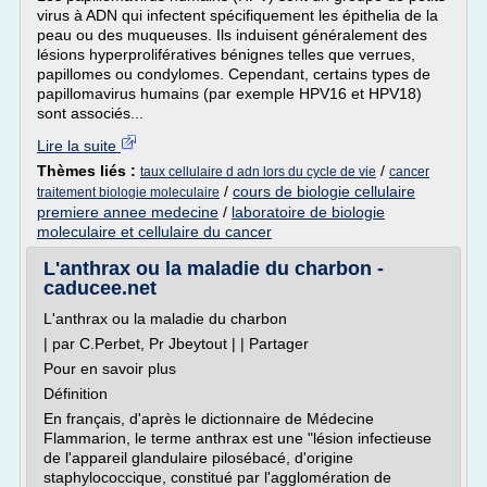
virus à ADN qui infectent spécifiquement les épithelia de la
peau ou des muqueuses. Ils induisent généralement des
lésions hyperprolifératives bénignes telles que verrues,
papillomes ou condylomes. Cependant, certains types de
papillomavirus humains (par exemple HPV16 et HPV18)
sont associés...
Lire la suite
Thèmes liés :
/
taux cellulaire d adn lors du cycle de vie
cancer
/
cours de biologie cellulaire
traitement biologie moleculaire
premiere annee medecine
/
laboratoire de biologie
moleculaire et cellulaire du cancer
L'anthrax ou la maladie du charbon -
caducee.net
L'anthrax ou la maladie du charbon
| par C.Perbet, Pr Jbeytout | | Partager
Pour en savoir plus
Définition
En français, d'après le dictionnaire de Médecine
Flammarion, le terme anthrax est une "lésion infectieuse
de l'appareil glandulaire pilosébacé, d'origine
staphylococcique, constitué par l'agglomération de