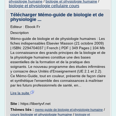
physiologie humaine
/
biologie et physiologie humaine
/
biologie et physiologie cellulaire cours
Télécharger Mémo-guide de biologie et de
physiologie ...
Editeur : Ebook Fr
Description
Mémo-guide de biologie et de physiologie humaines : Les
fiches indispensables Elsevier Masson (21 octobre 2009)
| ISBN: 2294704037 | French | PDF | 349 Pages | 104 Mb
La connaissance des grands principes de la biologie et de
la physiologie humaines constitue une des bases
essentielles de la formation et de la pratique des
soignants. Le nouveau programme des études infirmières
y consacre deux Unités d'Enseignement (UE 2.1 et 2.2).
Ce Mémo-Guide, tout en couleur, présente de façon claire
et synthétique l'ensemble des connaissances à maîtriser
par les futurs professionnels de santé, en...
Lire la suite
Site :
https://libertyvf.net
Thèmes liés :
/
memo guide de biologie et physiologie humaine
cours biologie et physiologie humaine
/
biologie et