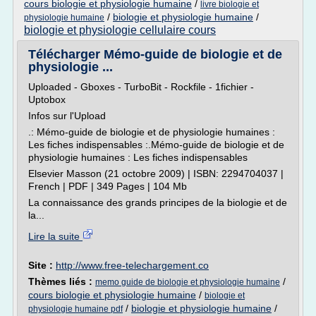
cours biologie et physiologie humaine
/
livre biologie et
/
biologie et physiologie humaine
/
physiologie humaine
biologie et physiologie cellulaire cours
Télécharger Mémo-guide de biologie et de
physiologie ...
Uploaded - Gboxes - TurboBit - Rockfile - 1fichier -
Uptobox
Infos sur l'Upload
.: Mémo-guide de biologie et de physiologie humaines :
Les fiches indispensables :.Mémo-guide de biologie et de
physiologie humaines : Les fiches indispensables
Elsevier Masson (21 octobre 2009) | ISBN: 2294704037 |
French | PDF | 349 Pages | 104 Mb
La connaissance des grands principes de la biologie et de
la...
Lire la suite
Site :
http://www.free-telechargement.co
Thèmes liés :
/
memo guide de biologie et physiologie humaine
cours biologie et physiologie humaine
/
biologie et
/
biologie et physiologie humaine
/
physiologie humaine pdf