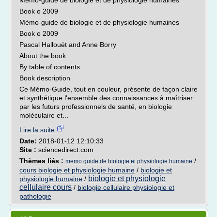
Mémo-guide de biologie et de physiologie humaines
Book o 2009
Mémo-guide de biologie et de physiologie humaines
Book o 2009
Pascal Hallouët and Anne Borry
About the book
By table of contents
Book description
Ce Mémo-Guide, tout en couleur, présente de façon claire
et synthétique l'ensemble des connaissances à maîtriser
par les futurs professionnels de santé, en biologie
moléculaire et...
Lire la suite
Date:
2018-01-12 12:10:33
Site :
sciencedirect.com
Thèmes liés :
/
memo guide de biologie et physiologie humaine
cours biologie et physiologie humaine
/
biologie et
biologie et physiologie
physiologie humaine
/
cellulaire cours
/
biologie cellulaire physiologie et
pathologie