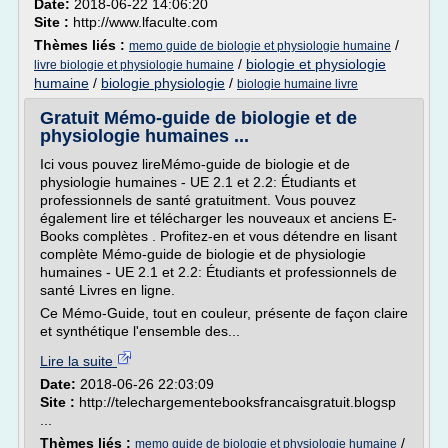
Date:
2018-06-22 14:06:20
Site :
http://www.lfaculte.com
Thèmes liés :
/
memo guide de biologie et physiologie humaine
/
biologie et physiologie
livre biologie et physiologie humaine
humaine
/
biologie physiologie
/
biologie humaine livre
Gratuit Mémo-guide de biologie et de
physiologie humaines ...
Ici vous pouvez lireMémo-guide de biologie et de
physiologie humaines - UE 2.1 et 2.2: Étudiants et
professionnels de santé gratuitment. Vous pouvez
également lire et télécharger les nouveaux et anciens E-
Books complètes . Profitez-en et vous détendre en lisant
complète Mémo-guide de biologie et de physiologie
humaines - UE 2.1 et 2.2: Étudiants et professionnels de
santé Livres en ligne.
Ce Mémo-Guide, tout en couleur, présente de façon claire
et synthétique l'ensemble des...
Lire la suite
Date:
2018-06-26 22:03:09
Site :
http://telechargementebooksfrancaisgratuit.blogsp
...
Thèmes liés :
/
memo guide de biologie et physiologie humaine