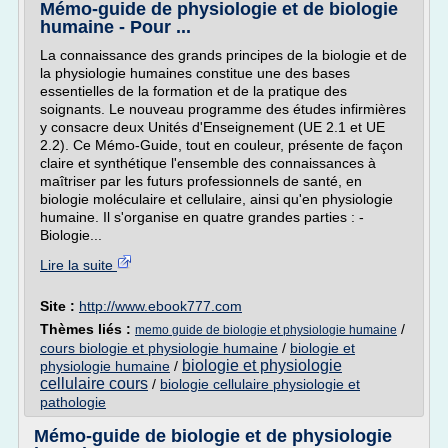
Mémo-guide de physiologie et de biologie
humaine - Pour ...
La connaissance des grands principes de la biologie et de
la physiologie humaines constitue une des bases
essentielles de la formation et de la pratique des
soignants. Le nouveau programme des études infirmières
y consacre deux Unités d'Enseignement (UE 2.1 et UE
2.2). Ce Mémo-Guide, tout en couleur, présente de façon
claire et synthétique l'ensemble des connaissances à
maîtriser par les futurs professionnels de santé, en
biologie moléculaire et cellulaire, ainsi qu'en physiologie
humaine. Il s'organise en quatre grandes parties : -
Biologie...
Lire la suite
Site :
http://www.ebook777.com
Thèmes liés :
/
memo guide de biologie et physiologie humaine
cours biologie et physiologie humaine
/
biologie et
biologie et physiologie
physiologie humaine
/
cellulaire cours
/
biologie cellulaire physiologie et
pathologie
Mémo-guide de biologie et de physiologie