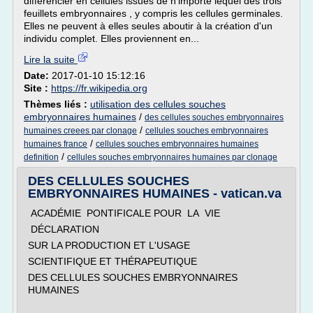
différencier en cellules issues de n'importe lequel des trois
feuillets embryonnaires , y compris les cellules germinales.
Elles ne peuvent à elles seules aboutir à la création d'un
individu complet. Elles proviennent en...
Lire la suite
Date:
2017-01-10 15:12:16
Site :
https://fr.wikipedia.org
Thèmes liés :
utilisation des cellules souches
embryonnaires humaines
/
des cellules souches embryonnaires
/
humaines creees par clonage
cellules souches embryonnaires
/
humaines france
cellules souches embryonnaires humaines
/
definition
cellules souches embryonnaires humaines par clonage
DES CELLULES SOUCHES
EMBRYONNAIRES HUMAINES - vatican.va
ACADÉMIE PONTIFICALE POUR LA VIE
DÉCLARATION
SUR LA PRODUCTION ET L'USAGE
SCIENTIFIQUE ET THÉRAPEUTIQUE
DES CELLULES SOUCHES EMBRYONNAIRES
HUMAINES