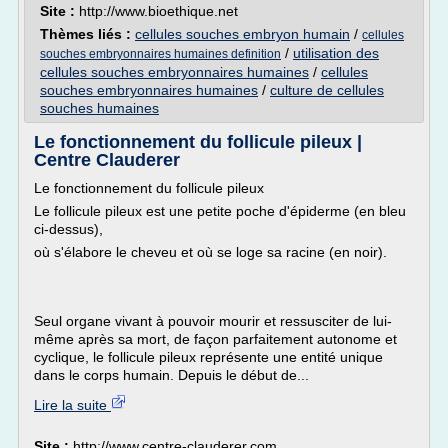
Site :
http://www.bioethique.net
Thèmes liés :
cellules souches embryon humain
/
cellules
/
utilisation des
souches embryonnaires humaines definition
cellules souches embryonnaires humaines
/
cellules
souches embryonnaires humaines
/
culture de cellules
souches humaines
Le fonctionnement du follicule pileux |
Centre Clauderer
Le fonctionnement du follicule pileux
Le follicule pileux est une petite poche d'épiderme (en bleu
ci-dessus),
où s'élabore le cheveu et où se loge sa racine (en noir).
Seul organe vivant à pouvoir mourir et ressusciter de lui-
même après sa mort, de façon parfaitement autonome et
cyclique, le follicule pileux représente une entité unique
dans le corps humain. Depuis le début de...
Lire la suite
Site :
http://www.centre-clauderer.com