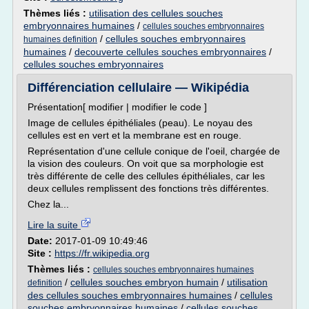
Thèmes liés :
utilisation des cellules souches
embryonnaires humaines
/
cellules souches embryonnaires
/
cellules souches embryonnaires
humaines definition
humaines
/
decouverte cellules souches embryonnaires
/
cellules souches embryonnaires
Différenciation cellulaire — Wikipédia
Présentation[ modifier | modifier le code ]
Image de cellules épithéliales (peau). Le noyau des
cellules est en vert et la membrane est en rouge.
Représentation d'une cellule conique de l'oeil, chargée de
la vision des couleurs. On voit que sa morphologie est
très différente de celle des cellules épithéliales, car les
deux cellules remplissent des fonctions très différentes.
Chez la...
Lire la suite
Date:
2017-01-09 10:49:46
Site :
https://fr.wikipedia.org
Thèmes liés :
cellules souches embryonnaires humaines
/
cellules souches embryon humain
/
utilisation
definition
des cellules souches embryonnaires humaines
/
cellules
souches embryonnaires humaines
/
cellules souches