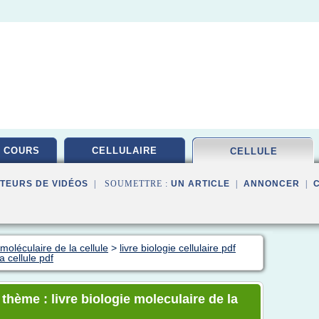
 COURS
CELLULAIRE
CELLULE
TEURS DE VIDÉOS
| SOUMETTRE :
UN ARTICLE
|
ANNONCER
|
moléculaire de la cellule
>
livre biologie cellulaire pdf
a cellule pdf
 thème : livre biologie moleculaire de la