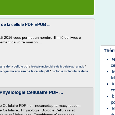
de la cellule PDF EPUB ...
15-2016 vous permet un nombre illimité de livres a
ement de votre maison....
Thèm
t
ce
/
/
ire de la cellule pdf
biologie moleculaire de la cellule pdf gratuit
/
l
iologie moleculaire de la cellule pdf
biologie moleculaire de la
te
t
ce
hysiologie Cellulaire PDF ...
b
pd
ie Cellulaire PDF - onlinecanadapharmacynet.com:
t
Cellulaire.. Physiologie, Biologie Cellulaire et
de
lulaire et Moléculaire, Casablanca (Casablanca,