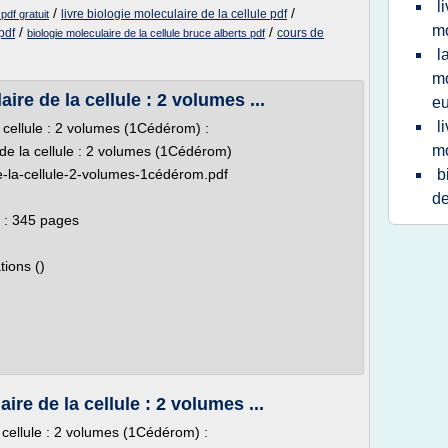
l
/
/
livre biologie moleculaire de la cellule pdf
 pdf gratuit
mo
/
/
pdf
cours de
biologie moleculaire de la cellule bruce alberts pdf
l
mo
re de la cellule : 2 volumes ...
eu
l
a cellule : 2 volumes (1Cédérom) :
mo
e de la cellule : 2 volumes (1Cédérom)
de-la-cellule-2-volumes-1cédérom.pdf
b
de
 : 345 pages
ions ()
re de la cellule : 2 volumes ...
a cellule : 2 volumes (1Cédérom) :