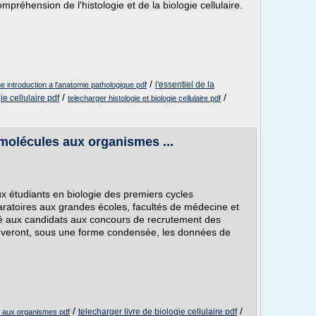
ompréhension de l'histologie et de la biologie cellulaire.
/
l'essentiel de la
une introduction a l'anatomie pathologique pdf
/
/
ie cellulaire pdf
telecharger histologie et biologie cellulaire pdf
 molécules aux organismes ...
 étudiants en biologie des premiers cycles
aratoires aux grandes écoles, facultés de médecine et
né aux candidats aux concours de recrutement des
uveront, sous une forme condensée, les données de
/
/
telecharger livre de biologie cellulaire pdf
es aux organismes pdf