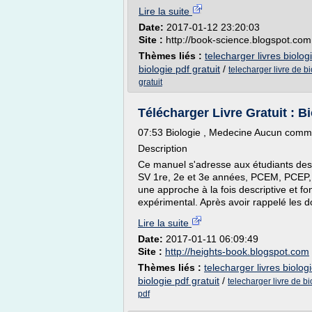
Lire la suite
Date:
2017-01-12 23:20:03
Site :
http://book-science.blogspot.com
Thèmes liés :
telecharger livres biologi
biologie pdf gratuit
/
telecharger livre de bi
gratuit
Télécharger Livre Gratuit : Bio
07:53 Biologie , Medecine Aucun comm
Description
Ce manuel s'adresse aux étudiants de
SV 1re, 2e et 3e années, PCEM, PCEP, Cla
une approche à la fois descriptive et fo
expérimental. Après avoir rappelé les d
Lire la suite
Date:
2017-01-11 06:09:49
Site :
http://heights-book.blogspot.com
Thèmes liés :
telecharger livres biologi
biologie pdf gratuit
/
telecharger livre de bio
pdf