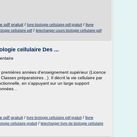
e pdf gratuit
/
/
livre
livre biologie cellulaire pdf gratuit
/
ologie cellulaire pdf
telecharger cours biologie cellulaire pdf
logie cellulaire Des ...
entaire
s premières années d'enseignement supérieur (Licence
sses préparatoires...). Il décrit la vie cellulaire par
nctionnelle, en s'appuyant sur un large support
onnées...
e pdf gratuit
/
/
livre
livre biologie cellulaire pdf gratuit
/
logie cellulaire gratuit
telecharger livre de biologie cellulaire