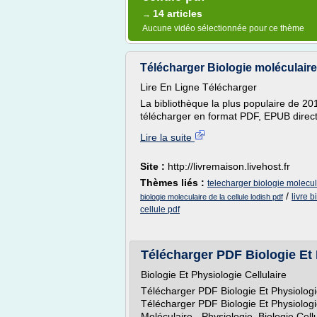
14 articles
→
Aucune vidéo sélectionnée pour ce thème
Télécharger Biologie moléculaire 
Lire En Ligne Télécharger
La bibliothèque la plus populaire de 20
télécharger en format PDF, EPUB direct
Lire la suite
Site :
http://livremaison.livehost.fr
Thèmes liés :
telecharger biologie molecula
/
livre b
biologie moleculaire de la cellule lodish pdf
cellule pdf
Télécharger PDF Biologie Et P
Biologie Et Physiologie Cellulaire
Télécharger PDF Biologie Et Physiolog
Télécharger PDF Biologie Et Physiologie 
Moléculaire - Physiologie, Biologie Cel