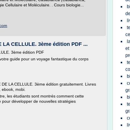
e Cellulaire et Moléculaire. . Cours biologie...
b
de
l
.com
t
ce
l
A CELLULE. 3ème édition PDF ...
et
LE. 3ème édition PDF
pr
 votre guide pour un voyage fantastique du corps
t
co
b
c
E LA CELLULE. 3ème édition gratuitement. Livres
, ebook, mobi.
gr
re, les étudiants sont montrés comment cette
b
 pour développer de nouvelles stratégies
t
gr
c
l