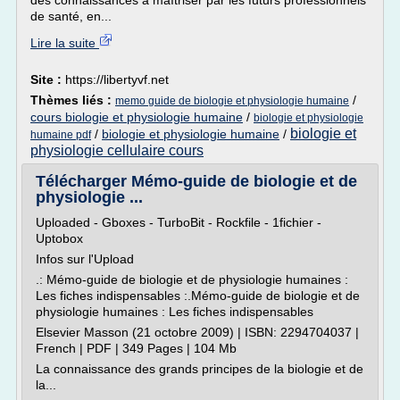
des connaissances à maîtriser par les futurs professionnels
de santé, en...
Lire la suite
Site :
https://libertyvf.net
Thèmes liés :
/
memo guide de biologie et physiologie humaine
cours biologie et physiologie humaine
/
biologie et physiologie
biologie et
/
biologie et physiologie humaine
/
humaine pdf
physiologie cellulaire cours
Télécharger Mémo-guide de biologie et de
physiologie ...
Uploaded - Gboxes - TurboBit - Rockfile - 1fichier -
Uptobox
Infos sur l'Upload
.: Mémo-guide de biologie et de physiologie humaines :
Les fiches indispensables :.Mémo-guide de biologie et de
physiologie humaines : Les fiches indispensables
Elsevier Masson (21 octobre 2009) | ISBN: 2294704037 |
French | PDF | 349 Pages | 104 Mb
La connaissance des grands principes de la biologie et de
la...