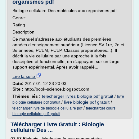
organismes pdf
Biologie cellulaire Des molécules aux organismes pdf
Genre:
Rating
Description
Ce manuel s'adresse aux étudiants des premières
années d'enseignement supérieur (Licence SV 1re, 2e et
3e années, PCEM, PCEP, Classes préparatoires...). Il
décrit la vie cellulaire par une approche à la fois
descriptive et fonctionnelle, en s'appuyant sur un large
support expérimental. Après avoir rappelé...
Lire la suite
Date:
2017-01-12 23:20:03
Site :
http://book-science.blogspot.com
Thèmes liés :
telecharger livres biologie pdf gratuit
/
livre
/
livre biologie pdf gratuit
/
biologie cellulaire pdf gratuit
/
telecharger livre de biologie cellulaire pdf
telecharger cours
biologie cellulaire pdf gratuit
Télécharger Livre Gratuit : Biologie
cellulaire Des ...
07:53 Biologie , Medecine Aucun commentaire