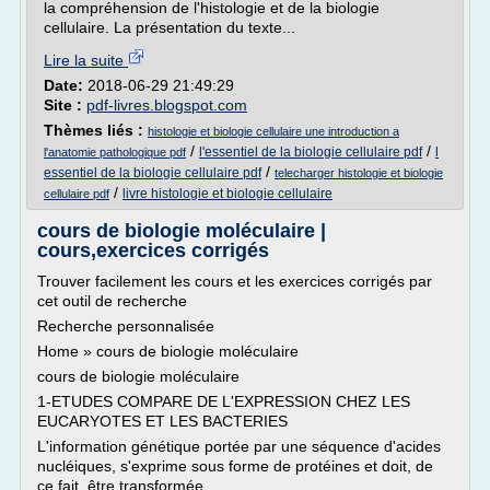
la compréhension de l'histologie et de la biologie
cellulaire. La présentation du texte...
Lire la suite
Date:
2018-06-29 21:49:29
Site :
pdf-livres.blogspot.com
Thèmes liés :
histologie et biologie cellulaire une introduction a
/
/
l'essentiel de la biologie cellulaire pdf
l
l'anatomie pathologique pdf
/
essentiel de la biologie cellulaire pdf
telecharger histologie et biologie
/
livre histologie et biologie cellulaire
cellulaire pdf
cours de biologie moléculaire |
cours,exercices corrigés
Trouver facilement les cours et les exercices corrigés par
cet outil de recherche
Recherche personnalisée
Home » cours de biologie moléculaire
cours de biologie moléculaire
1-ETUDES COMPARE DE L'EXPRESSION CHEZ LES
EUCARYOTES ET LES BACTERIES
L'information génétique portée par une séquence d'acides
nucléiques, s'exprime sous forme de protéines et doit, de
ce fait, être transformée...