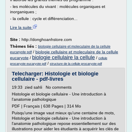
- les molécules du vivant : molécules organiques et
inorganiques ;
- la cellule : cycle et différenciation...
Lire la suite
Site :
http://donghoanhstore.com
Thèmes liés :
biologie cellulaire et moleculaire de la cellule
/
biologie cellulaire et moleculaire de la cellule
eucaryote pdf
biologie cellulaire la cellule
eucaryote
/
/
cellule
/
procaryote eucaryote pdf
structure de la cellule procaryote pdf
Telecharger: Histologie et biologie
cellulaire - pdf-livres
19:33 zied sahli No comments
Histologie et biologie cellulaire - Une introduction à
l'anatomie pathologique
PDF | Français | 638 Pages | 314 Mo
Puisqu'une image vaut mieux qu'une centaine de mots,
Histologie et biologie cellulaire - Une introduction à
l'anatomie pathologique repose essentiellement sur des
illustrations pour aider les étudiants à acquérir les clés de