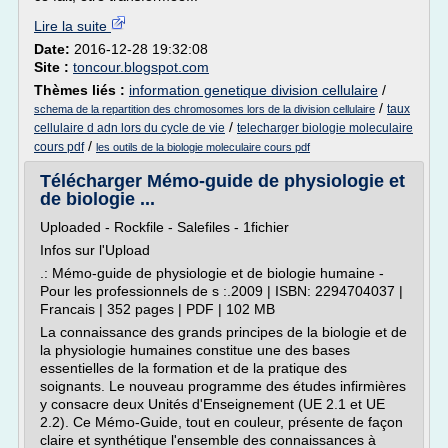
Lire la suite
Date:
2016-12-28 19:32:08
Site :
toncour.blogspot.com
Thèmes liés :
information genetique division cellulaire
/
/
taux
schema de la repartition des chromosomes lors de la division cellulaire
/
cellulaire d adn lors du cycle de vie
telecharger biologie moleculaire
/
cours pdf
les outils de la biologie moleculaire cours pdf
Télécharger Mémo-guide de physiologie et
de biologie ...
Uploaded - Rockfile - Salefiles - 1fichier
Infos sur l'Upload
.: Mémo-guide de physiologie et de biologie humaine -
Pour les professionnels de s :.2009 | ISBN: 2294704037 |
Francais | 352 pages | PDF | 102 MB
La connaissance des grands principes de la biologie et de
la physiologie humaines constitue une des bases
essentielles de la formation et de la pratique des
soignants. Le nouveau programme des études infirmières
y consacre deux Unités d'Enseignement (UE 2.1 et UE
2.2). Ce Mémo-Guide, tout en couleur, présente de façon
claire et synthétique l'ensemble des connaissances à