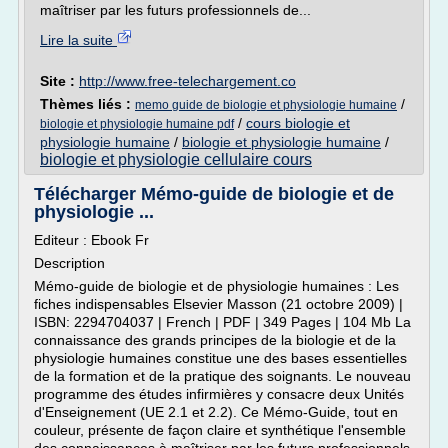
maîtriser par les futurs professionnels de...
Lire la suite
Site :
http://www.free-telechargement.co
Thèmes liés :
/
memo guide de biologie et physiologie humaine
/
cours biologie et
biologie et physiologie humaine pdf
physiologie humaine
/
biologie et physiologie humaine
/
biologie et physiologie cellulaire cours
Télécharger Mémo-guide de biologie et de
physiologie ...
Editeur : Ebook Fr
Description
Mémo-guide de biologie et de physiologie humaines : Les
fiches indispensables Elsevier Masson (21 octobre 2009) |
ISBN: 2294704037 | French | PDF | 349 Pages | 104 Mb La
connaissance des grands principes de la biologie et de la
physiologie humaines constitue une des bases essentielles
de la formation et de la pratique des soignants. Le nouveau
programme des études infirmières y consacre deux Unités
d'Enseignement (UE 2.1 et 2.2). Ce Mémo-Guide, tout en
couleur, présente de façon claire et synthétique l'ensemble