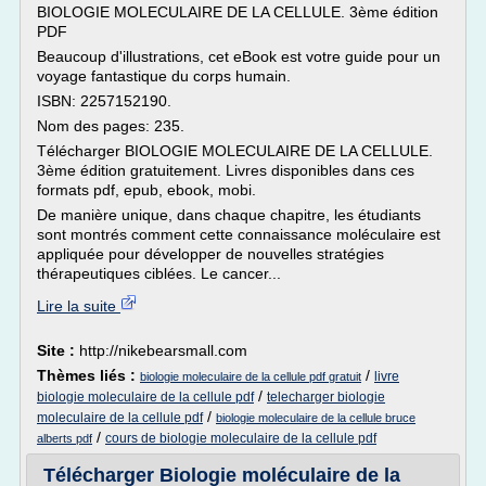
BIOLOGIE MOLECULAIRE DE LA CELLULE. 3ème édition
PDF
Beaucoup d'illustrations, cet eBook est votre guide pour un
voyage fantastique du corps humain.
ISBN: 2257152190.
Nom des pages: 235.
Télécharger BIOLOGIE MOLECULAIRE DE LA CELLULE.
3ème édition gratuitement. Livres disponibles dans ces
formats pdf, epub, ebook, mobi.
De manière unique, dans chaque chapitre, les étudiants
sont montrés comment cette connaissance moléculaire est
appliquée pour développer de nouvelles stratégies
thérapeutiques ciblées. Le cancer...
Lire la suite
Site :
http://nikebearsmall.com
Thèmes liés :
/
livre
biologie moleculaire de la cellule pdf gratuit
/
biologie moleculaire de la cellule pdf
telecharger biologie
/
moleculaire de la cellule pdf
biologie moleculaire de la cellule bruce
/
cours de biologie moleculaire de la cellule pdf
alberts pdf
Télécharger Biologie moléculaire de la