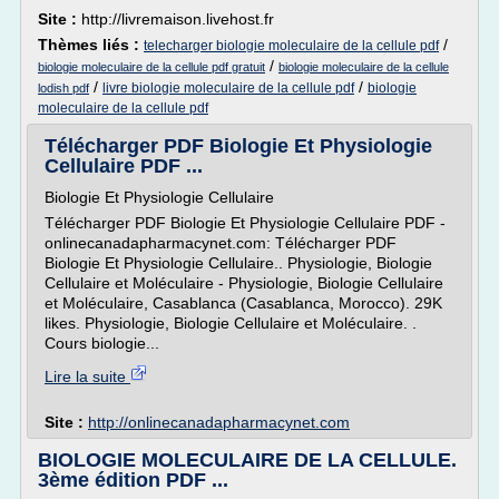
Site :
http://livremaison.livehost.fr
Thèmes liés :
/
telecharger biologie moleculaire de la cellule pdf
/
biologie moleculaire de la cellule pdf gratuit
biologie moleculaire de la cellule
/
/
livre biologie moleculaire de la cellule pdf
biologie
lodish pdf
moleculaire de la cellule pdf
Télécharger PDF Biologie Et Physiologie
Cellulaire PDF ...
Biologie Et Physiologie Cellulaire
Télécharger PDF Biologie Et Physiologie Cellulaire PDF -
onlinecanadapharmacynet.com: Télécharger PDF
Biologie Et Physiologie Cellulaire.. Physiologie, Biologie
Cellulaire et Moléculaire - Physiologie, Biologie Cellulaire
et Moléculaire, Casablanca (Casablanca, Morocco). 29K
likes. Physiologie, Biologie Cellulaire et Moléculaire. .
Cours biologie...
Lire la suite
Site :
http://onlinecanadapharmacynet.com
BIOLOGIE MOLECULAIRE DE LA CELLULE.
3ème édition PDF ...