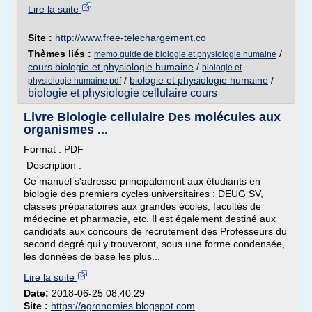
Lire la suite
Site :
http://www.free-telechargement.co
Thèmes liés :
/
memo guide de biologie et physiologie humaine
cours biologie et physiologie humaine
/
biologie et
/
biologie et physiologie humaine
/
physiologie humaine pdf
biologie et physiologie cellulaire cours
Livre Biologie cellulaire Des molécules aux
organismes ...
Format : PDF
Description :
Ce manuel s'adresse principalement aux étudiants en
biologie des premiers cycles universitaires : DEUG SV,
classes préparatoires aux grandes écoles, facultés de
médecine et pharmacie, etc. Il est également destiné aux
candidats aux concours de recrutement des Professeurs du
second degré qui y trouveront, sous une forme condensée,
les données de base les plus...
Lire la suite
Date:
2018-06-25 08:40:29
Site :
https://agronomies.blogspot.com