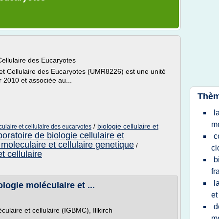
Cellulaire des Eucaryotes
 et Cellulaire des Eucaryotes (UMR8226) est une unité
 2010 et associée au...
Thèm
l
mo
/
biologie cellulaire et
ulaire et cellulaire des eucaryotes
boratoire de biologie cellulaire et
c
 moleculaire et cellulaire genetique
/
c
t cellulaire
b
fr
l
ologie moléculaire et ...
et
d
culaire et cellulaire (IGBMC), Illkirch
mo