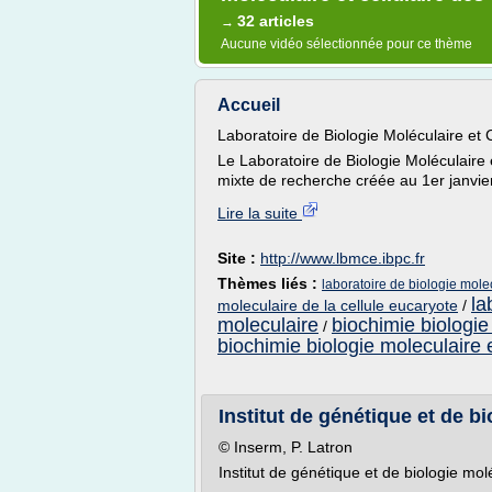
32 articles
→
Aucune vidéo sélectionnée pour ce thème
Accueil
Laboratoire de Biologie Moléculaire et 
Le Laboratoire de Biologie Moléculaire
mixte de recherche créée au 1er janvier
Lire la suite
Site :
http://www.lbmce.ibpc.fr
Thèmes liés :
laboratoire de biologie molec
la
moleculaire de la cellule eucaryote
/
moleculaire
biochimie biologie
/
biochimie biologie moleculaire e
Institut de génétique et de bi
© Inserm, P. Latron
Institut de génétique et de biologie molé