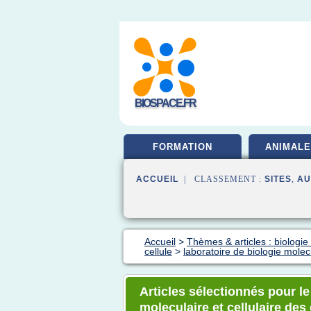
BIOSPACE.FR
FORMATION
ANIMALE
ACCUEIL
| CLASSEMENT :
SITES
,
AU
Accueil
>
Thèmes & articles : biologie 
cellule
>
laboratoire de biologie molec
Articles sélectionnés pour le
moleculaire et cellulaire des