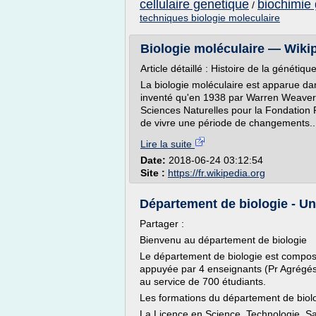
cellulaire genetique
biochimie 
/
techniques biologie moleculaire
Biologie moléculaire — Wiki
Article détaillé : Histoire de la génétiqu
La biologie moléculaire est apparue da
inventé qu'en 1938 par Warren Weaver 
Sciences Naturelles pour la Fondation Ro
de vivre une période de changements..
Lire la suite
Date:
2018-06-24 03:12:54
Site :
https://fr.wikipedia.org
Département de biologie - Un
Partager :
Bienvenu au département de biologie
Le département de biologie est compos
appuyée par 4 enseignants (Pr Agrégés),
au service de 700 étudiants.
Les formations du département de biolo
La Licence en Science, Technologie, Sa