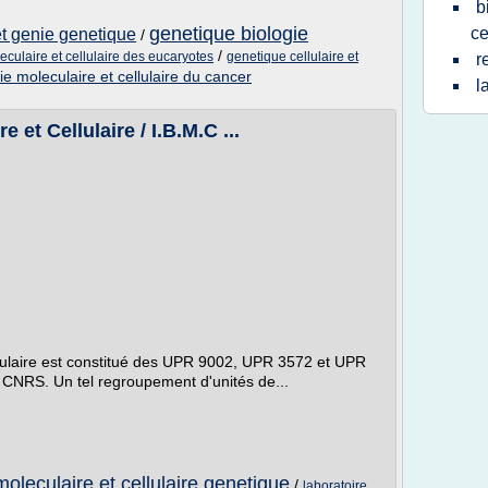
b
genetique biologie
ce
et genie genetique
/
/
eculaire et cellulaire des eucaryotes
genetique cellulaire et
r
ie moleculaire et cellulaire du cancer
l
e et Cellulaire / I.B.M.C ...
ellulaire est constitué des UPR 9002, UPR 3572 et UPR
CNRS. Un tel regroupement d'unités de...
moleculaire et cellulaire genetique
/
laboratoire