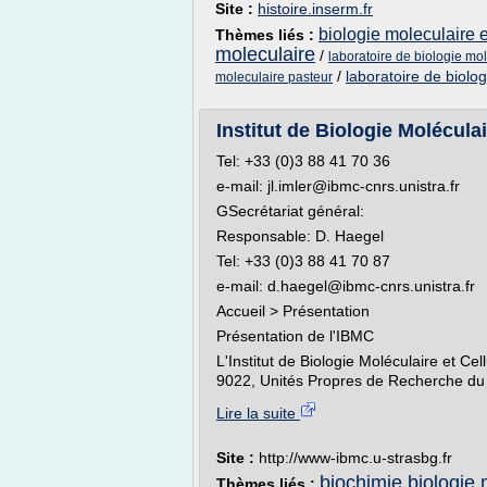
Site :
histoire.inserm.fr
biologie moleculaire 
Thèmes liés :
moleculaire
/
laboratoire de biologie mol
/
laboratoire de biolog
moleculaire pasteur
Institut de Biologie Moléculair
Tel: +33 (0)3 88 41 70 36
e-mail: jl.imler@ibmc-cnrs.unistra.fr
GSecrétariat général:
Responsable: D. Haegel
Tel: +33 (0)3 88 41 70 87
e-mail: d.haegel@ibmc-cnrs.unistra.fr
Accueil > Présentation
Présentation de l'IBMC
L'Institut de Biologie Moléculaire et C
9022, Unités Propres de Recherche du 
Lire la suite
Site :
http://www-ibmc.u-strasbg.fr
biochimie biologie 
Thèmes liés :