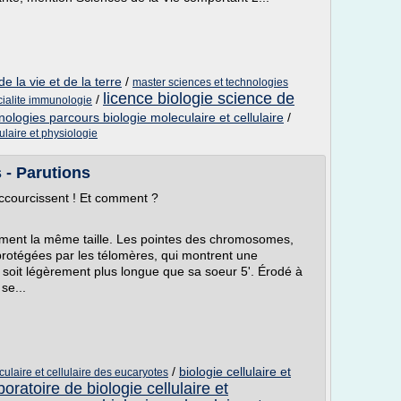
e la vie et de la terre
/
master sciences et technologies
licence biologie science de
/
cialite immunologie
nologies parcours biologie moleculaire et cellulaire
/
ulaire et physiologie
 - Parutions
ccourcissent ! Et comment ?
ment la même taille. Les pointes des chromosomes,
protégées par les télomères, qui montrent une
e, soit légèrement plus longue que sa soeur 5'. Érodé à
se...
/
biologie cellulaire et
culaire et cellulaire des eucaryotes
boratoire de biologie cellulaire et