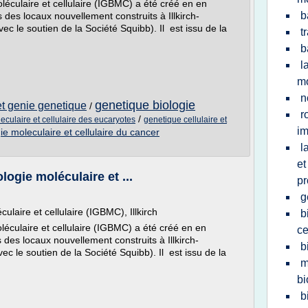
oléculaire et cellulaire (IGBMC) a été créé en en
b
es locaux nouvellement construits à Illkirch-
ec le soutien de la Société Squibb). Il est issu de la
t
b
l
mo
n
genetique biologie
et genie genetique
/
r
/
eculaire et cellulaire des eucaryotes
genetique cellulaire et
i
ie moleculaire et cellulaire du cancer
l
et
logie moléculaire et ...
pr
g
culaire et cellulaire (IGBMC), Illkirch
b
oléculaire et cellulaire (IGBMC) a été créé en en
ce
es locaux nouvellement construits à Illkirch-
b
c le soutien de la Société Squibb). Il est issu de la
m
bi
b