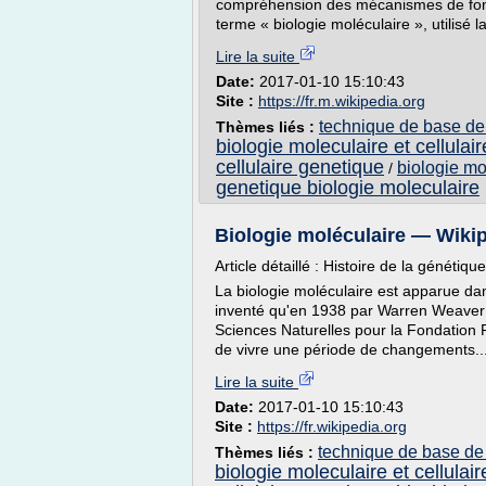
compréhension des mécanismes de fonct
terme « biologie moléculaire », utilisé la
Lire la suite
Date:
2017-01-10 15:10:43
Site :
https://fr.m.wikipedia.org
technique de base de 
Thèmes liés :
biologie moleculaire et cellulair
cellulaire genetique
biologie mo
/
genetique biologie moleculaire
Biologie moléculaire — Wiki
Article détaillé : Histoire de la génétiqu
La biologie moléculaire est apparue da
inventé qu'en 1938 par Warren Weaver 
Sciences Naturelles pour la Fondation Ro
de vivre une période de changements..
Lire la suite
Date:
2017-01-10 15:10:43
Site :
https://fr.wikipedia.org
technique de base de 
Thèmes liés :
biologie moleculaire et cellulair