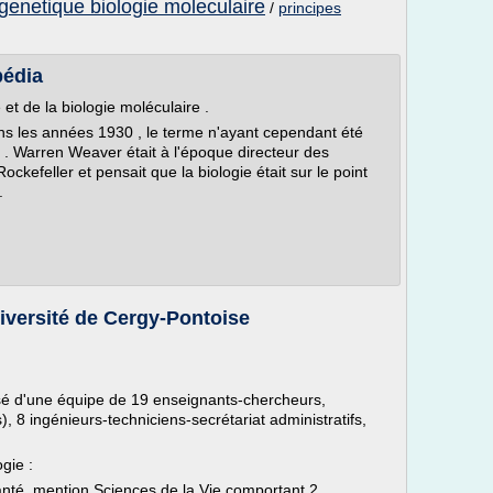
genetique biologie moleculaire
/
principes
pédia
e et de la biologie moléculaire .
ns les années 1930 , le terme n'ayant cependant été
. Warren Weaver était à l'époque directeur des
ckefeller et pensait que la biologie était sur le point
.
iversité de Cergy-Pontoise
é d'une équipe de 19 enseignants-chercheurs,
 8 ingénieurs-techniciens-secrétariat administratifs,
gie :
nté, mention Sciences de la Vie comportant 2...