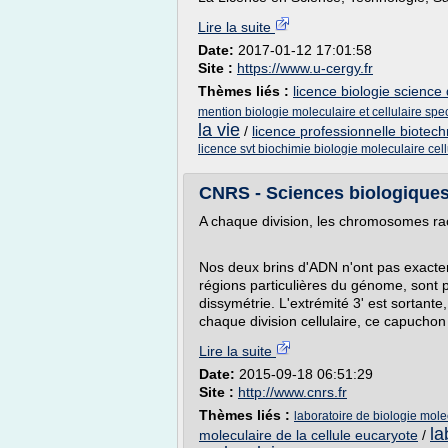
Lire la suite
Date:
2017-01-12 17:01:58
Site :
https://www.u-cergy.fr
Thèmes liés :
licence biologie science d
mention biologie moleculaire et cellulaire spe
la vie
/
licence professionnelle biotech
licence svt biochimie biologie moleculaire cell
CNRS - Sciences biologiques
A chaque division, les chromosomes ra
Nos deux brins d'ADN n'ont pas exacte
régions particulières du génome, sont 
dissymétrie. L'extrémité 3' est sortant
chaque division cellulaire, ce capuchon 
Lire la suite
Date:
2015-09-18 06:51:29
Site :
http://www.cnrs.fr
Thèmes liés :
laboratoire de biologie mole
la
moleculaire de la cellule eucaryote
/