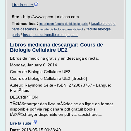
Lire la suite
Site :
http://www.cpcm-juridicas.com
Thèmes liés :
/
faculte biologie
inscription faculte de biologie paris
/
/
paris descartes
faculte biologie
faculte de biologie paris diderot
/
paris
inscription universite biologie paris
Libros medicina descargar: Cours de
Biologie Cellulaire UE2
Libros de medicina gratis y en descarga directa.
Monday, January 6, 2014
Cours de Biologie Cellulaire UE2
Cours de Biologie Cellulaire UE2 [Broché]
Auteur: Raymond Seïte - ISBN: 2729873767 - Langue:
FranÃ§ais
DESCRIPTION
TÃ©lÃ©charger des livre mÃ©decine en ligne en format
disponible pdf via rapidshare pdf gratuit books
tÃ©lÃ©charger disponible en pdf via rapidshare,...
Lire la suite
Date:
2018-05-15 00:33:49