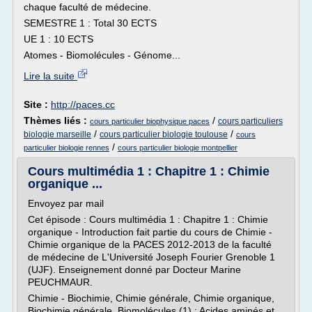
chaque faculté de médecine.
SEMESTRE 1 : Total 30 ECTS
UE 1 : 10 ECTS
Atomes - Biomolécules - Génome...
Lire la suite
Site :
http://paces.cc
Thèmes liés :
/
cours particuliers
cours particulier biophysique paces
/
/
biologie marseille
cours particulier biologie toulouse
cours
/
particulier biologie rennes
cours particulier biologie montpellier
Cours multimédia 1 : Chapitre 1 : Chimie
organique ...
Envoyez par mail
Cet épisode : Cours multimédia 1 : Chapitre 1 : Chimie
organique - Introduction fait partie du cours de Chimie -
Chimie organique de la PACES 2012-2013 de la faculté
de médecine de L'Université Joseph Fourier Grenoble 1
(UJF). Enseignement donné par Docteur Marine
PEUCHMAUR.
Chimie - Biochimie, Chimie générale, Chimie organique,
Biochimie générale, Biomolécules (1) : Acides aminés et