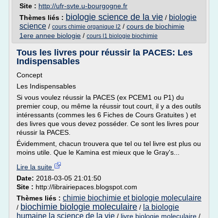
Site :
http://ufr-svte.u-bourgogne.fr
biologie science de la vie
biologie
Thèmes liés :
/
science
/
/
cours de biochimie
cours chimie organique l2
1ere annee biologie
/
cours l1 biologie biochimie
Tous les livres pour réussir la PACES: Les
Indispensables
Concept
Les Indispensables
Si vous voulez réussir la PACES (ex PCEM1 ou P1) du
premier coup, ou même la réussir tout court, il y a des outils
intéressants (commes les 6 Fiches de Cours Gratuites ) et
des livres que vous devez posséder. Ce sont les livres pour
réussir la PACES.
Évidemment, chacun trouvera que tel ou tel livre est plus ou
moins utile. Que le Kamina est mieux que le Gray's...
Lire la suite
Date:
2018-03-05 21:01:50
Site :
http://librairiepaces.blogspot.com
chimie biochimie et biologie moleculaire
Thèmes liés :
biochimie biologie moleculaire
la biologie
/
/
humaine la science de la vie
/
livre biologie moleculaire
/