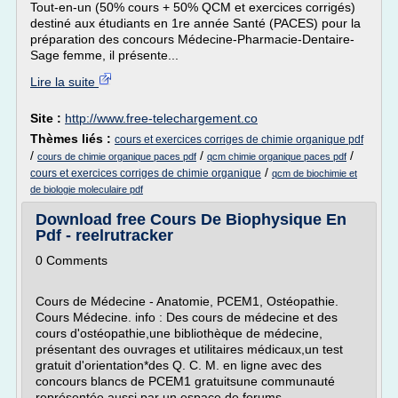
Tout-en-un (50% cours + 50% QCM et exercices corrigés)
destiné aux étudiants en 1re année Santé (PACES) pour la
préparation des concours Médecine-Pharmacie-Dentaire-
Sage femme, il présente...
Lire la suite
Site :
http://www.free-telechargement.co
Thèmes liés :
cours et exercices corriges de chimie organique pdf
/
/
/
cours de chimie organique paces pdf
qcm chimie organique paces pdf
/
cours et exercices corriges de chimie organique
qcm de biochimie et
de biologie moleculaire pdf
Download free Cours De Biophysique En
Pdf - reelrutracker
0 Comments
Cours de Médecine - Anatomie, PCEM1, Ostéopathie.
Cours Médecine. info : Des cours de médecine et des
cours d'ostéopathie,une bibliothèque de médecine,
présentant des ouvrages et utilitaires médicaux,un test
gratuit d'orientation*des Q. C. M. en ligne avec des
concours blancs de PCEM1 gratuitsune communauté
représentée aussi par un espace de forums.