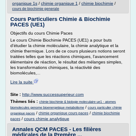
organique 1s
/
chimie organique 1
/
chimie biochimie
/
cours de biochimie generale
Cours Particuliers Chimie & Biochimie
PACES (UE1)
Objectifs du cours Chimie Paces
Le cours Chimie Biochimie PACES (UE1) a pour buts
d'étudier la chimie moléculaire, la chimie analytique et la
chimie thermique. Lors de ce cours plusieurs notions seront
traitées telles que les réactions chimiques, l'avancement
élémentaire de réaction, le résultat des mélanges simples,
les transformations chimiques, la réactivité des
biomolécules,...
Lire la suite
Site :
http://www.successuperieur.com
Thèmes liés :
chimie biochimie & biologie moleculaire ue1 - atomes
/
biomolecules genome bioenergetique metabolisme
cours particulier chimie
/
/
chimie organique cours paces
chimie biochimie
organique paces
/
cours chimie analytique
paces
Annales QCM PACES - Les filières
médicales de la Premère ...