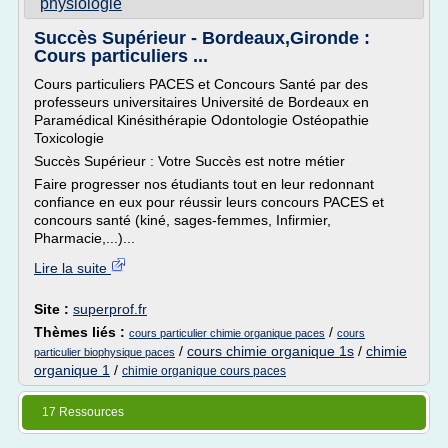
physiologie
Succès Supérieur - Bordeaux,Gironde :
Cours particuliers ...
Cours particuliers PACES et Concours Santé par des
professeurs universitaires Université de Bordeaux en
Paramédical Kinésithérapie Odontologie Ostéopathie
Toxicologie
Succès Supérieur : Votre Succès est notre métier
Faire progresser nos étudiants tout en leur redonnant
confiance en eux pour réussir leurs concours PACES et
concours santé (kiné, sages-femmes, Infirmier,
Pharmacie,...)...
Lire la suite
Site :
superprof.fr
Thèmes liés :
/
cours particulier chimie organique paces
cours
/
cours chimie organique 1s
/
chimie
particulier biophysique paces
organique 1
/
chimie organique cours paces
17 Ressources