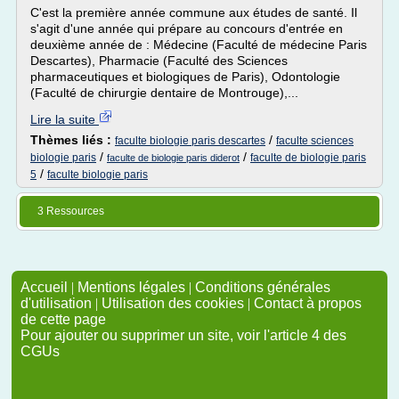
C'est la première année commune aux études de santé. Il
s'agit d'une année qui prépare au concours d'entrée en
deuxième année de : Médecine (Faculté de médecine Paris
Descartes), Pharmacie (Faculté des Sciences
pharmaceutiques et biologiques de Paris), Odontologie
(Faculté de chirurgie dentaire de Montrouge),...
Lire la suite
Thèmes liés :
/
faculte biologie paris descartes
faculte sciences
/
/
biologie paris
faculte de biologie paris
faculte de biologie paris diderot
/
5
faculte biologie paris
3 Ressources
Accueil
|
Mentions légales
|
Conditions générales
d'utilisation
|
Utilisation des cookies
|
Contact à propos
de cette page
Pour ajouter ou supprimer un site, voir l'article 4 des
CGUs