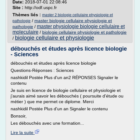
Date:
2018-07-01 22:08:46
Site :
http://odf.uspc.fr
Thèmes liés :
master 2 biologie cellulaire physiologie et
/
master biologie cellulaire physiologie et
pathologie
master physiologie biologie cellulaire et
pathologie
/
moleculaire
/
biologie cellulaire physiologie et pathologie
biologie cellulaire et physiologie
/
débouchés et études après licence biologie
- Sciences
débouchés et études après licence biologie
Questions-Réponses : Sciences
nashkidil Postée Plus d'un an2 RÉPONSES Signaler le
contenu
Je suis en licence de biologie cellulaire et physiologie et
j'aurais aimé savoir les débouchés ( poursuite d'étude ou
métier ) que me permet ce diplome. Merci
nashkidil Postée Plus d'un an Signaler le contenu
Bonsoir,
Les débouchés avec une formation...
Lire la suite