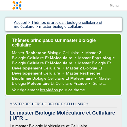
Menu
Accueil
>
Thèmes & articles : biologie cellulaire et
moléculaire
>
master biologie cellulaire
Thèmes principaux sur master biologie
cellulaire
Master
Recherche
Biologie Cellulaire
•
Master
2
Biologie Cellulaire
Et
Moleculaire
•
Master
Physiologie
Biologie Cellulaire
Et
Moleculaire
•
Master Biologie
Et
Developpement
Cellulaire
•
Master
2
Biologie
Et
Developpement
Cellulaire
•
Master
Recherche
Biochimie
Biologie Cellulaire
Et
Moleculaire
•
Master
Biologie
Moleculaire
Et
Cellulaire
France
•
Suite ...
Voir également
les vidéos
pour ce thème
MASTER RECHERCHE BIOLOGIE CELLULAIRE »
Le master Biologie Moléculaire et Cellulaire
| UFR ...
Le master Biologie Moléculaire et Cellulaire