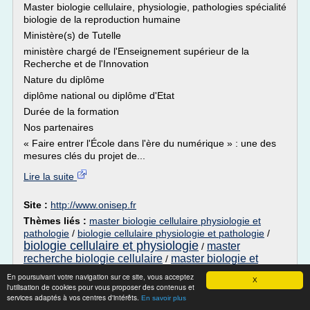
Master biologie cellulaire, physiologie, pathologies spécialité
biologie de la reproduction humaine
Ministère(s) de Tutelle
ministère chargé de l'Enseignement supérieur de la
Recherche et de l'Innovation
Nature du diplôme
diplôme national ou diplôme d'Etat
Durée de la formation
Nos partenaires
« Faire entrer l'École dans l'ère du numérique » : une des
mesures clés du projet de...
Lire la suite
Site :
http://www.onisep.fr
Thèmes liés :
master biologie cellulaire physiologie et
pathologie
/
biologie cellulaire physiologie et pathologie
/
biologie cellulaire et physiologie
master
/
recherche biologie cellulaire
master biologie et
/
developpement cellulaire
En poursuivant votre navigation sur ce site, vous acceptez
X
l'utilisation de cookies pour vous proposer des contenus et
Master recherche Biologie santé,
services adaptés à vos centres d'intérêts.
En savoir plus
spécialité Biologie ...