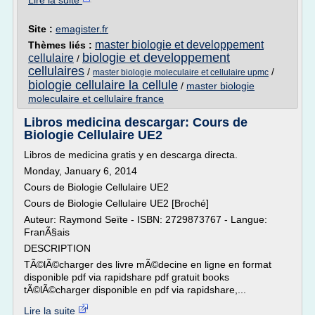
Lire la suite
Site :
emagister.fr
master biologie et developpement
Thèmes liés :
biologie et developpement
cellulaire
/
cellulaires
/
/
master biologie moleculaire et cellulaire upmc
biologie cellulaire la cellule
/
master biologie
moleculaire et cellulaire france
Libros medicina descargar: Cours de
Biologie Cellulaire UE2
Libros de medicina gratis y en descarga directa.
Monday, January 6, 2014
Cours de Biologie Cellulaire UE2
Cours de Biologie Cellulaire UE2 [Broché]
Auteur: Raymond Seïte - ISBN: 2729873767 - Langue:
FranÃ§ais
DESCRIPTION
TÃ©lÃ©charger des livre mÃ©decine en ligne en format
disponible pdf via rapidshare pdf gratuit books
tÃ©lÃ©charger disponible en pdf via rapidshare,...
Lire la suite