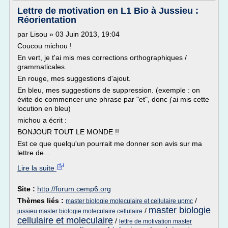
Lettre de motivation en L1 Bio à Jussieu :
Réorientation
par Lisou » 03 Juin 2013, 19:04
Coucou michou !
En vert, je t'ai mis mes corrections orthographiques /
grammaticales.
En rouge, mes suggestions d'ajout.
En bleu, mes suggestions de suppression. (exemple : on
évite de commencer une phrase par "et", donc j'ai mis cette
locution en bleu)
michou a écrit :
BONJOUR TOUT LE MONDE !!
Est ce que quelqu'un pourrait me donner son avis sur ma
lettre de...
Lire la suite
Site :
http://forum.cemp6.org
Thèmes liés :
/
master biologie moleculaire et cellulaire upmc
master biologie
/
jussieu master biologie moleculaire cellulaire
cellulaire et moleculaire
/
lettre de motivation master