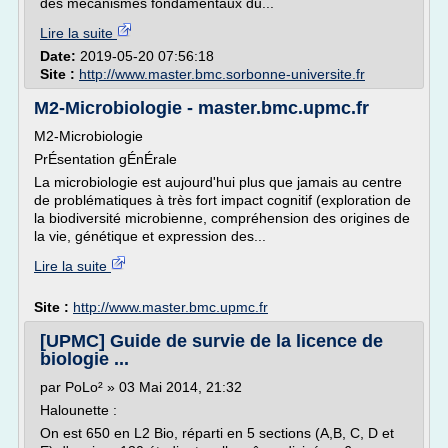
des mécanismes fondamentaux du...
Lire la suite
Date:
2019-05-20 07:56:18
Site :
http://www.master.bmc.sorbonne-universite.fr
M2-Microbiologie - master.bmc.upmc.fr
M2-Microbiologie
PrÉsentation gÉnÉrale
La microbiologie est aujourd'hui plus que jamais au centre
de problématiques à très fort impact cognitif (exploration de
la biodiversité microbienne, compréhension des origines de
la vie, génétique et expression des...
Lire la suite
Site :
http://www.master.bmc.upmc.fr
[UPMC] Guide de survie de la licence de
biologie ...
par PoLo² » 03 Mai 2014, 21:32
Halounette :
On est 650 en L2 Bio, réparti en 5 sections (A,B, C, D et