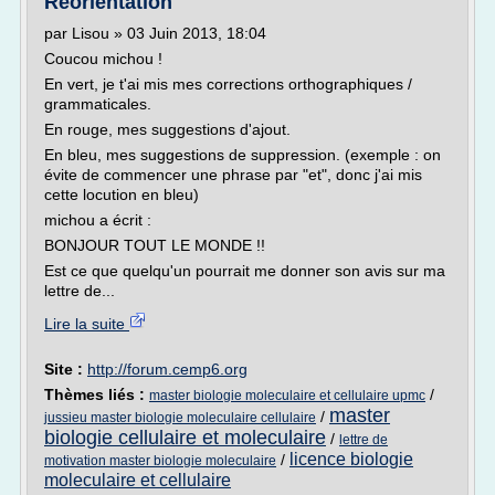
Réorientation
par Lisou » 03 Juin 2013, 18:04
Coucou michou !
En vert, je t'ai mis mes corrections orthographiques /
grammaticales.
En rouge, mes suggestions d'ajout.
En bleu, mes suggestions de suppression. (exemple : on
évite de commencer une phrase par "et", donc j'ai mis
cette locution en bleu)
michou a écrit :
BONJOUR TOUT LE MONDE !!
Est ce que quelqu'un pourrait me donner son avis sur ma
lettre de...
Lire la suite
Site :
http://forum.cemp6.org
Thèmes liés :
/
master biologie moleculaire et cellulaire upmc
master
/
jussieu master biologie moleculaire cellulaire
biologie cellulaire et moleculaire
/
lettre de
licence biologie
/
motivation master biologie moleculaire
moleculaire et cellulaire