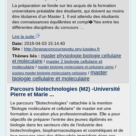
La préparation se fonde sur les acquis de la formation
universitaire préalable des étudiants, qui doivent au moins
être titulaires d'un Master 1. Il est attendu des étudiants
des connaissances équilibrées et compl�?tes entre les
différentes disciplines du concours :...
Lire la suite
Date:
2018-04-03 15:14:40
Site :
http://prepaconcourssvstu.snv.jussieu.fr
master physiologie biologie cellulaire
Thèmes liés :
et moleculaire
/
master 2 biologie cellulaire et
moleculaire
/
/
master biologie moleculaire et cellulaire upmc
master
/
jussieu master biologie moleculaire cellulaire
biologie cellulaire et moleculaire
Parcours biotechnologies (M2) -Université
Pierre et Marie ...
Le parcours "Biotechnologies" rattachée à la mention
"Biologie moléculaire et cellulaire" de master est une
formation à vocation plus professionnalisante. Elle a pour
objectifs de préparer l'entrée des jeunes diplômés en
biologie dans les secteurs clés de l'industrie des
biotechnologies, biopharmaceutiques et cosmétiques et de
leur procurer ainsi des débouchés immédiats dans ces...