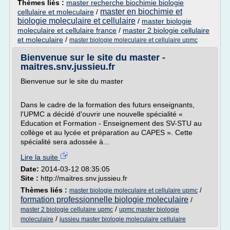
Thèmes liés :
master recherche biochimie biologie
master en biochimie et
cellulaire et moleculaire
/
biologie moleculaire et cellulaire
/
master biologie
moleculaire et cellulaire france
/
master 2 biologie cellulaire
et moleculaire
/
master biologie moleculaire et cellulaire upmc
Bienvenue sur le site du master -
maitres.snv.jussieu.fr
Bienvenue sur le site du master
Dans le cadre de la formation des futurs enseignants,
l'UPMC a décidé d'ouvrir une nouvelle spécialité «
Education et Formation - Enseignement des SV-STU au
collège et au lycée et préparation au CAPES ». Cette
spécialité sera adossée à...
Lire la suite
Date:
2014-03-12 08:35:05
Site :
http://maitres.snv.jussieu.fr
Thèmes liés :
/
master biologie moleculaire et cellulaire upmc
formation professionnelle biologie moleculaire
/
/
master 2 biologie cellulaire upmc
upmc master biologie
/
moleculaire
jussieu master biologie moleculaire cellulaire